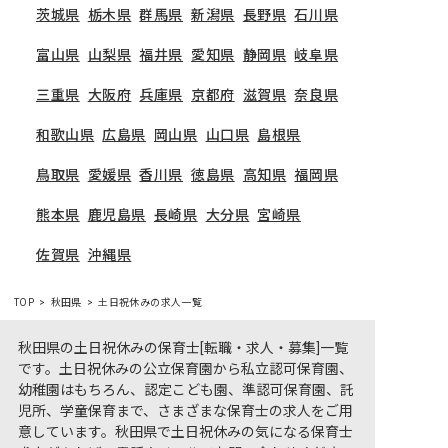
茨城県
栃木県
群馬県
新潟県
長野県
石川県
富山県
山梨県
福井県
愛知県
静岡県
岐阜県
三重県
大阪府
兵庫県
京都府
滋賀県
奈良県
和歌山県
広島県
岡山県
山口県
島根県
鳥取県
愛媛県
香川県
徳島県
高知県
福岡県
熊本県
鹿児島県
長崎県
大分県
宮崎県
佐賀県
沖縄県
TOP
秋田県
土日祝休みの求人一覧
秋田県の土日祝休みの保育士[転職・求人・募集]一覧
です。土日祝休みの公立保育園から私立認可保育園、
幼稚園はもちろん、認定こども園、準認可保育園、託
児所、学童保育まで、さまざまな保育士の求人をご用
意しています。秋田県で土日祝休みの気になる保育士