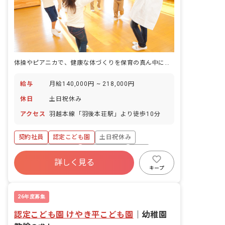
体操やピアニカで、健康な体づくりを保育の真ん中に置く園です。
給与
月給140,000円 ~ 218,000円
休日
土日祝休み
アクセス
羽越本線「羽後本荘駅」より徒歩10分
契約社員
認定こども園
土日祝休み
ボーナス・賞与あり
社会保険完備
有給
詳しく見る
福利厚生充実
昇給昇進あり
産休育休制度
キープ
車通勤可
26年度募集
認定こども園 けやき平こども園
｜
幼稚園