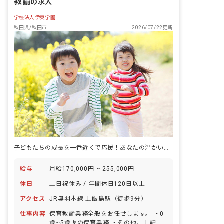
教諭
の求人
学校法人伊東学園
秋田県/秋田市
2026/07/22更新
子どもたちの成長を一番近くで応援！あなたの温かい心が輝く場所です
給与
月給170,000円 ~ 255,000円
休日
土日祝休み / 年間休日120日以上
アクセス
JR奥羽本線 上飯島駅（徒歩9分）
仕事内容
保育教諭業務全般をお任せします。 ・0
歳~5歳児の保育業務 ・その他、上記に