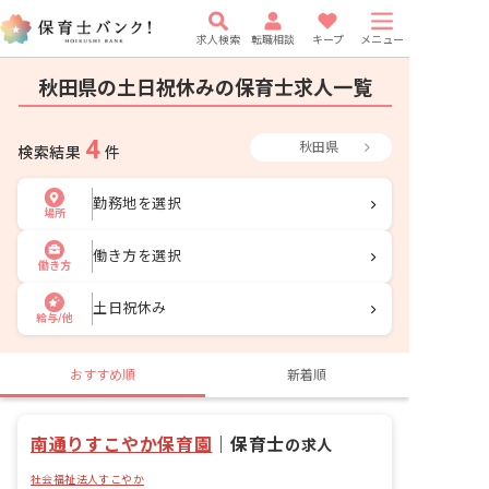
求人検索
転職相談
キープ
メニュー
秋田県の土日祝休みの保育士求人一覧
4
秋田県
検索結果
件
勤務地を選択
場所
働き方を選択
働き方
土日祝休み
給与/他
おすすめ順
新着順
南通りすこやか保育園
｜
保育士
の求人
社会福祉法人すこやか