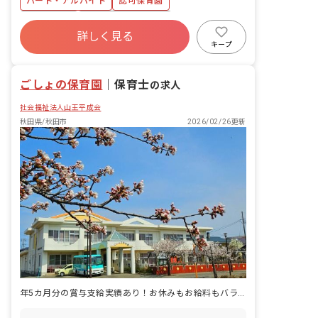
パート・アルバイト
認可保育園
子育てに対するアドバイスなどのサポー
ト *子育て経験者が沢山います。子育て
土日祝休み
ボーナス・賞与あり
中の方も大歓迎です。 *就労時間や日数
詳しく見る
産休育休制度
社会福祉法人
車通勤可
によって加入保険や休憩時間、有給休暇
キープ
の付与 日数が変わります。 *通勤手当は
未経験歓迎
扶養内可
距離に応じて決定致します。 駐車場料金
ごしょの保育園
含め、詳細は面接時にご説明いたしま
｜
保育士
の求人
す。
社会福祉法人山王平成会
秋田県/秋田市
2026/02/26更新
年5カ月分の賞与支給実績あり！お休みもお給料もバランスばっちり◎