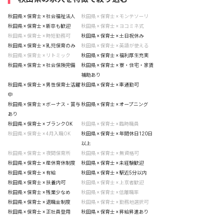
秋田県 × 保育士 × 社会福祉法人
秋田県 × 保育士 × モンテソーリ
秋田県 × 保育士 × 新卒も歓迎
秋田県 × 保育士 × ヨコミネ式
秋田県 × 保育士 × 時短勤務可
秋田県 × 保育士 × 土日祝休み
秋田県 × 保育士 × 乳児保育のみ
秋田県 × 保育士 × 英語が使える
秋田県 × 保育士 × リトミック
秋田県 × 保育士 × 福利厚生充実
秋田県 × 保育士 × 社会保険完備
秋田県 × 保育士 × 寮・住宅・家賃
補助あり
秋田県 × 保育士 × 男性保育士活躍
秋田県 × 保育士 × 車通勤可
中
秋田県 × 保育士 × ボーナス・賞与
秋田県 × 保育士 × オープニング
あり
秋田県 × 保育士 × ブランクOK
秋田県 × 保育士 × 臨時職員
秋田県 × 保育士 × 4月入職OK
秋田県 × 保育士 × 年間休日120日
以上
秋田県 × 保育士 × 夜間保育所
秋田県 × 保育士 × 無資格可
秋田県 × 保育士 × 産休育休制度
秋田県 × 保育士 × 未経験歓迎
秋田県 × 保育士 × 有給
秋田県 × 保育士 × 駅近5分以内
秋田県 × 保育士 × 扶養内可
秋田県 × 保育士 × 上京者歓迎
秋田県 × 保育士 × 残業少なめ
秋田県 × 保育士 × 低離職率
秋田県 × 保育士 × 退職金制度
秋田県 × 保育士 × 勤務地選択可
秋田県 × 保育士 × 正社員登用
秋田県 × 保育士 × 昇給昇進あり