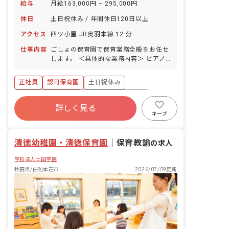
給与
月給163,000円 ~ 295,000円
休日
土日祝休み / 年間休日120日以上
アクセス
四ツ小屋 JR奥羽本線 12 分
仕事内容
ごしょの保育園で保育業務全般をお任せ
します。 ＜具体的な業務内容＞ ピアノ
週案作成 月案作成 日誌作成 クラス通信
作成 壁面制作 外遊び 園外へのお散歩
正社員
認可保育園
土日祝休み
ボーナス・賞与あり
年間休日120日以上
詳しく見る
寮・住宅・家賃補助あり
社会保険完備
キープ
退職金制度
残業少なめ
社会福祉法人
清徳幼稚園・清徳保育園
｜
保育教諭
の求人
学校法人土田学園
秋田県/由利本荘市
2026/07/09更新