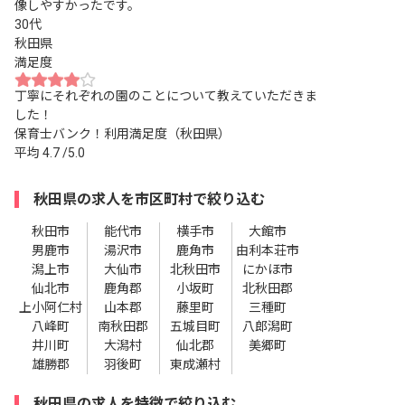
像しやすかったです。
30代
秋田県
満足度
丁寧にそれぞれの園のことについて教えていただきま
した！
保育士バンク！利用満足度（秋田県）
平均
4.7
/5.0
秋田県の求人を市区町村で絞り込む
秋田市
能代市
横手市
大館市
男鹿市
湯沢市
鹿角市
由利本荘市
潟上市
大仙市
北秋田市
にかほ市
仙北市
鹿角郡
小坂町
北秋田郡
上小阿仁村
山本郡
藤里町
三種町
八峰町
南秋田郡
五城目町
八郎潟町
井川町
大潟村
仙北郡
美郷町
雄勝郡
羽後町
東成瀬村
秋田県の求人を特徴で絞り込む