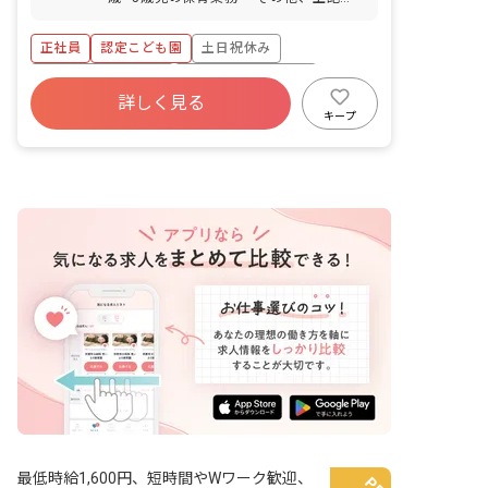
付随する業務
正社員
認定こども園
土日祝休み
ボーナス・賞与あり
年間休日120日以上
詳しく見る
社会保険完備
有給
退職金制度
キープ
残業少なめ
昇給昇進あり
最低時給1,600円、短時間やWワーク歓迎、