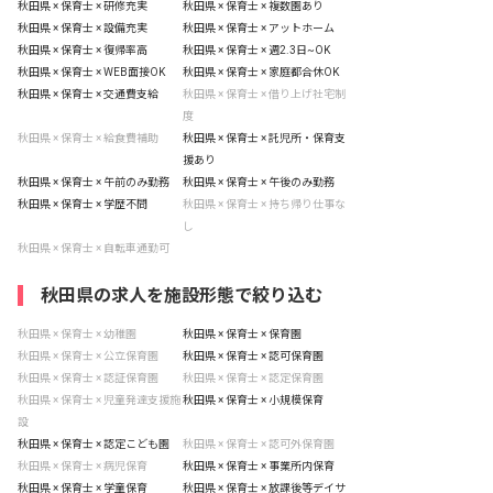
秋田県 × 保育士 × 研修充実
秋田県 × 保育士 × 複数園あり
秋田県 × 保育士 × 設備充実
秋田県 × 保育士 × アットホーム
秋田県 × 保育士 × 復帰率高
秋田県 × 保育士 × 週2.3日~OK
秋田県 × 保育士 × WEB面接OK
秋田県 × 保育士 × 家庭都合休OK
秋田県 × 保育士 × 交通費支給
秋田県 × 保育士 × 借り上げ社宅制
度
秋田県 × 保育士 × 給食費補助
秋田県 × 保育士 × 託児所・保育支
援あり
秋田県 × 保育士 × 午前のみ勤務
秋田県 × 保育士 × 午後のみ勤務
秋田県 × 保育士 × 学歴不問
秋田県 × 保育士 × 持ち帰り仕事な
し
秋田県 × 保育士 × 自転車通勤可
秋田県の求人を施設形態で絞り込む
秋田県 × 保育士 × 幼稚園
秋田県 × 保育士 × 保育園
秋田県 × 保育士 × 公立保育園
秋田県 × 保育士 × 認可保育園
秋田県 × 保育士 × 認証保育園
秋田県 × 保育士 × 認定保育園
秋田県 × 保育士 × 児童発達支援施
秋田県 × 保育士 × 小規模保育
設
秋田県 × 保育士 × 認定こども園
秋田県 × 保育士 × 認可外保育園
秋田県 × 保育士 × 病児保育
秋田県 × 保育士 × 事業所内保育
秋田県 × 保育士 × 学童保育
秋田県 × 保育士 × 放課後等デイサ