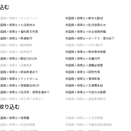
込む
田県 × 保育士 × モンテソーリ
秋田県 × 保育士 × 新卒も歓迎
田県 × 保育士 × 土日祝休み
秋田県 × 保育士 × 乳児保育のみ
田県 × 保育士 × 福利厚生充実
秋田県 × 保育士 × 社会保険完備
田県 × 保育士 × 車通勤可
秋田県 × 保育士 × ボーナス・賞与あり
田県 × 保育士 × 臨時職員
秋田県 × 保育士 × 4月入職OK
田県 × 保育士 × 無資格可
秋田県 × 保育士 × 産休育休制度
田県 × 保育士 × 駅近5分以内
秋田県 × 保育士 × 扶養内可
田県 × 保育士 × 低離職率
秋田県 × 保育士 × 退職金制度
田県 × 保育士 × 昇給昇進あり
秋田県 × 保育士 × 研修充実
田県 × 保育士 × アットホーム
秋田県 × 保育士 × 復帰率高
田県 × 保育士 × 家庭都合休OK
秋田県 × 保育士 × 交通費支給
田県 × 保育士 × 託児所・保育支援あり
秋田県 × 保育士 × 午前のみ勤務
田県 × 保育士 × 持ち帰り仕事なし
秋田県 × 保育士 × 自転車通勤可
絞り込む
田県 × 保育士 × 保育園
秋田県 × 保育士 × 公立保育園
田県 × 保育士 × 認定保育園
秋田県 × 保育士 × 児童発達支援施設