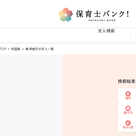
求人検索
TOP
秋田県
無資格可の求人一覧
検索結
場所
働き方
給与/他