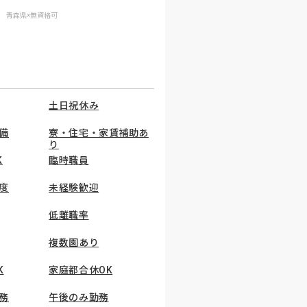
青森県×無資格可
土日祝休み
備
寮・住宅・家賃補助あ
り
K
臨時職員
度
未経験歓迎
低離職率
複数園あり
K
家庭都合休OK
務
午後のみ勤務