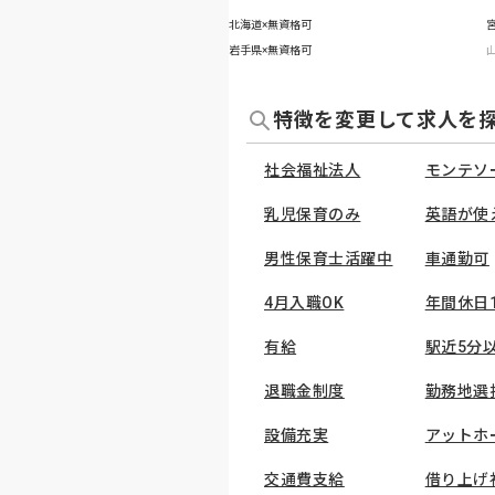
北海道×無資格可
岩手県×無資格可
特徴を変更して求人を
社会福祉法人
モンテソ
乳児保育のみ
英語が使
男性保育士活躍中
車通勤可
4月入職OK
年間休日
有給
駅近5分
退職金制度
勤務地選
設備充実
アットホ
交通費支給
借り上げ