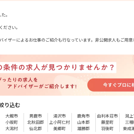
した。
ください。
バイザーによるお仕事のご紹介も行なっています。非公開求人もご用意
絞り込む
大館市
男鹿市
湯沢市
鹿角市
由利本荘市
潟上
小坂町
北秋田郡
上小阿仁村
山本郡
藤里町
三種
大潟村
仙北郡
美郷町
雄勝郡
羽後町
東成