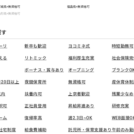
宮城県×無資格可
福島県×無資格可
山形県×無資格可
探す
ーリ
新卒も歓迎
ヨコミネ式
時短勤務可
える
リトミック
福利厚生充実
社会保険完
ボーナス・賞与あり
オープニング
ブランクO
120日以上
夜間保育所
無資格可
産休育休制
以内
扶養内可
上京者歓迎
残業少なめ
択可
正社員登用
昇給昇進あり
研修充実
ーム
復帰率高
週2.3日~OK
WEB面接O
社宅制度
給食費補助
託児所・保育支援あり
午前のみ勤