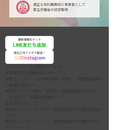
適正な有料職業紹介事業者として
厚生労働省の認定取得
最新情報をゲット
LINE友だち追加
毎日工作アイデア配信！
ネクストビートの関連サービス
保育業界の求職者様向けサービス
保育士バンク！ - 日本最大級。保育士・幼稚園教諭向
け転職支援サイト
保育士バンク！新卒 - 保育士・幼稚園教諭を目指す
「学生向け」就職活動情報サイト
法人様向けサービス
保育士バンク！コネクト - 保育施設向けの業務支援シ
ステム
保育士バンク！パレット - 保育施設専門の職員マネジ
メントツール