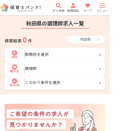
求人検索
転職相談
キープ
メニュー
秋田県の調理師求人一覧
0
秋田県
検索結果
件
勤務地を選択
場所
調理師
働き方
こだわり条件を選択
給与/他