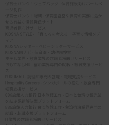
保育士バンク！ウェブパック - 保育施設向けホームペ
ージ制作
保育士バンク！総研 - 保育園経営や保育の実務に活か
せる有益な情報発信サイト
育児者様向けサービス
KIDSNA STYLE - 「育てるを考える」子育て情報メデ
ィア
KIDSNAシッター - ベビーシッターサービス
KIDSNA園ナビ - 保育園・幼稚園検索
ホテル業界・飲食業界の求職者様向けサービス
おもてなしHR - 宿泊業界専門の就職・転職支援サービ
ス
FURUMAU - 調理師専門の就職・転職支援サービス
Hospitality Careers - シンガポールの宿泊・飲食専門
転職支援サービス
886旅館人力銀行 日本旅館工作 - 日本と台湾の観光業
を結ぶ課題解決型プラットフォーム
886旅館人力銀行 台湾旅館工作 - 台湾宿泊業界専門の
就職・転職支援プラットフォーム
IT業界の求職者様向けサービス
Tech Bridge Japan - IT企業、成長企業、外国人のため
非公開の求人多数！ 紹介登録はこちら