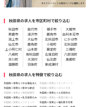
秋田県の求人を市区町村で絞り込む
秋田市
能代市
横手市
大館市
男鹿市
湯沢市
鹿角市
由利本荘市
潟上市
大仙市
北秋田市
にかほ市
仙北市
鹿角郡
小坂町
北秋田郡
上小阿仁村
山本郡
藤里町
三種町
八峰町
南秋田郡
五城目町
八郎潟町
井川町
大潟村
仙北郡
美郷町
雄勝郡
羽後町
東成瀬村
秋田県の求人を特徴で絞り込む
秋田県 × 保育士 × 社会福祉法人
秋田県 × 保育士 × モンテソーリ
秋田県 × 保育士 × 新卒も歓迎
秋田県 × 保育士 × ヨコミネ式
秋田県 × 保育士 × 時短勤務可
秋田県 × 保育士 × 土日祝休み
秋田県 × 保育士 × 乳児保育のみ
秋田県 × 保育士 × 英語が使える
秋田県 × 保育士 × リトミック
秋田県 × 保育士 × 福利厚生充実