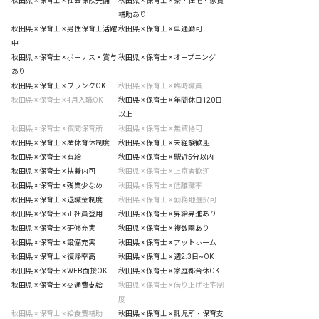
秋田県 × 保育士 × 社会保険完備
秋田県 × 保育士 × 寮・住宅・家賃
補助あり
秋田県 × 保育士 × 男性保育士活躍
秋田県 × 保育士 × 車通勤可
中
秋田県 × 保育士 × ボーナス・賞与
秋田県 × 保育士 × オープニング
あり
秋田県 × 保育士 × ブランクOK
秋田県 × 保育士 × 臨時職員
秋田県 × 保育士 × 4月入職OK
秋田県 × 保育士 × 年間休日120日
以上
秋田県 × 保育士 × 夜間保育所
秋田県 × 保育士 × 無資格可
秋田県 × 保育士 × 産休育休制度
秋田県 × 保育士 × 未経験歓迎
秋田県 × 保育士 × 有給
秋田県 × 保育士 × 駅近5分以内
秋田県 × 保育士 × 扶養内可
秋田県 × 保育士 × 上京者歓迎
秋田県 × 保育士 × 残業少なめ
秋田県 × 保育士 × 低離職率
秋田県 × 保育士 × 退職金制度
秋田県 × 保育士 × 勤務地選択可
秋田県 × 保育士 × 正社員登用
秋田県 × 保育士 × 昇給昇進あり
秋田県 × 保育士 × 研修充実
秋田県 × 保育士 × 複数園あり
秋田県 × 保育士 × 設備充実
秋田県 × 保育士 × アットホーム
秋田県 × 保育士 × 復帰率高
秋田県 × 保育士 × 週2.3日~OK
秋田県 × 保育士 × WEB面接OK
秋田県 × 保育士 × 家庭都合休OK
秋田県 × 保育士 × 交通費支給
秋田県 × 保育士 × 借り上げ社宅制
度
秋田県 × 保育士 × 給食費補助
秋田県 × 保育士 × 託児所・保育支