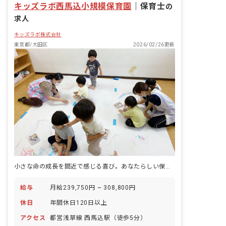
キッズラボ西馬込小規模保育園
が苦手な方もご安心ください。 ■園児年
｜
保育士
の
齢層：0～5歳児 ■園庭有無：あり
求人
キッズラボ株式会社
東京都/大田区
2026/02/26更新
小さな命の成長を間近で感じる喜び。あなたらしい保育、ここで花開かせませんか？
給与
月給239,750円 ~ 308,800円
休日
年間休日120日以上
アクセス
都営浅草線 西馬込駅（徒歩5分）