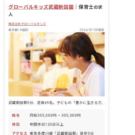
グローバルキッズ武蔵新田園
｜
保育士
の求
人
株式会社グローバルキッズ
東京都/大田区
2026/07/09更新
武蔵新田駅5分、定員69名。子どもの「豊かに生きる力」を育てる保育を、ともに。
給与
月給305,000円 ~ 305,000円
休日
年間休日120日以上
アクセス
東急多摩川線「武蔵新田駅」徒歩5分