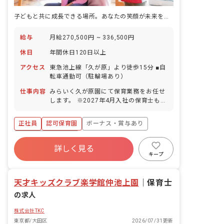
子どもと共に成長できる場所。あなたの笑顔が未来を育む
給与
月給270,500円 ~ 336,500円
休日
年間休日120日以上
アクセス
東急池上線「久が原」より徒歩15分 ■自
転車通勤可（駐輪場あり）
仕事内容
みらいく久が原園にて保育業務をお任せ
します。 ※2027年4月入社の保育士も募
集中です。尚、採用はエリア採用のた
め、配属先は希望をお聞きしながら決定
正社員
認可保育園
ボーナス・賞与あり
します。 ■具体的な仕事内容 0歳から6歳
までのお子さまの保育業務をお任せしま
年間休日120日以上
す。一人ひとりの個性に向き合い、豊か
詳しく見る
寮・住宅・家賃補助あり
社会保険完備
な成長を促します。子どもたちの興味関
キープ
心に合わせたプログラムを考え実施しま
有給
福利厚生充実
退職金制度
す。 ■未来＋育成＝みらいく この言葉に
残業少なめ
天才キッズクラブ楽学館仲池上園
は、現代と未来をつなぐ「子どもたちの
｜
保育士
心の育成」にかける私たちの想いがこめ
の求人
られています。一人ひとりの子どもたち
が、自分の個性と向き合い力強く輝ける
株式会社TKC
ように。そのサポートをすることが私た
東京都/大田区
2026/07/31更新