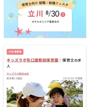
26年度募集
キッズラボ矢口渡駅前保育園
｜
保育士
の求
人
キッズラボ株式会社
東京都/大田区
2026/03/18更新