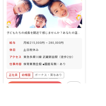
子どもたちの成長を間近で感じませんか？あなたの温かい心が輝く場所がここにあります。
給与
月給215,000円 ~ 280,000円
休日
土日祝休み
アクセス
東急多摩川線 武蔵新田駅（徒歩2分）
仕事内容
保育業務全般 ■園庭有無：あり
正社員
幼稚園
ボーナス・賞与あり
社会保険完備
土日祝休み
有給
非公開の求人多数！ 紹介登録はこちら
詳しく見る
退職金制度
残業少なめ
昇給昇進あり
キープ
東京都の求人を紹介してもらう
駅近5分以内
クオリスキッズ くがはら保育園
｜
保育士
の