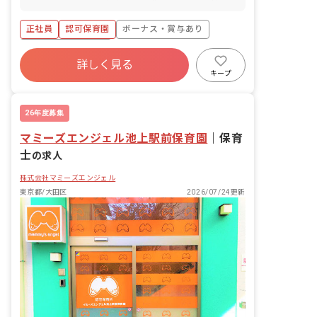
正社員
認可保育園
ボーナス・賞与あり
年間休日120日以上
詳しく見る
寮・住宅・家賃補助あり
社会保険完備
キープ
有給
福利厚生充実
退職金制度
残業少なめ
26年度募集
マミーズエンジェル池上駅前保育園
｜
保育
士
の求人
株式会社マミーズエンジェル
東京都/大田区
2026/07/24更新