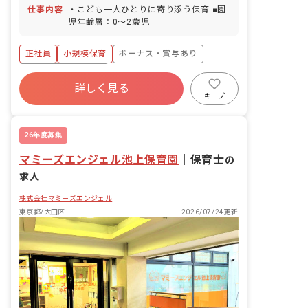
仕事内容
・こども一人ひとりに寄り添う保育 ■園
児年齢層：0～2歳児
正社員
小規模保育
ボーナス・賞与あり
年間休日120日以上
詳しく見る
寮・住宅・家賃補助あり
社会保険完備
キープ
有給
福利厚生充実
退職金制度
残業少なめ
26年度募集
マミーズエンジェル池上保育園
｜
保育士
の
求人
株式会社マミーズエンジェル
東京都/大田区
2026/07/24更新