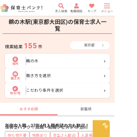
求人検索
転職相談
キープ
メニュー
鵜の木駅(東京都大田区)の保育士求人一
覧
155
東京都
検索結果
件
鵜の木
場所
働き方を選択
働き方
こだわり条件を選択
給与/他
おすすめ順
新着順
年度内入職、27年4月入職希望の方も歓迎！
保育士バンク！就職・転職フェスタ in 立川
持ち物不要
特典あり
学生さん歓迎
入退場自由