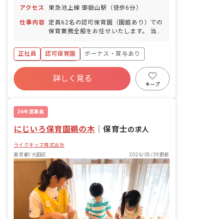
アクセス
東急池上線 御嶽山駅（徒歩6分）
仕事内容
定員62名の認可保育園（園庭あり）での
保育業務全般をお任せいたします。 当園
は木のぬくもり溢れる園舎と「自然共
育」を特徴とし、「あたたかい空間『い
正社員
認可保育園
ボーナス・賞与あり
え』が人を育てる」を合言葉に、主体性
を育む「コーナー保育」などを取り入れ
年間休日120日以上
ています。 子どもたち一人ひとりに寄り
詳しく見る
寮・住宅・家賃補助あり
社会保険完備
添い、それぞれの「好き」を活かせる環
キープ
境づくりを大切にしています。 未経験の
有給
福利厚生充実
退職金制度
方、ブランクのある方、ピアノが苦手な
残業少なめ
方も歓迎いたします。 ■園児年齢層：0
26年度募集
～5歳児 ■園庭有無：あり
にじいろ保育園鵜の木
｜
保育士
の求人
ライクキッズ株式会社
東京都/大田区
2026/05/29更新