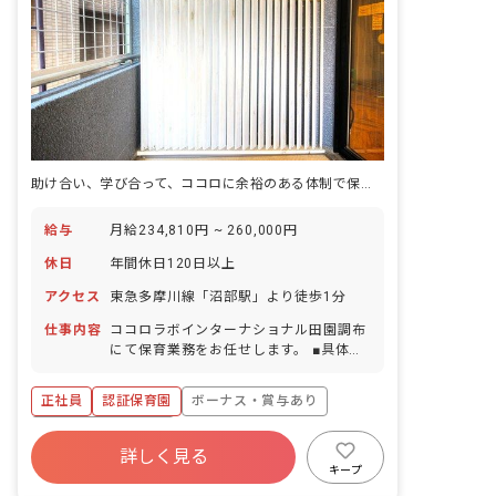
助け合い、学び合って、ココロに余裕のある体制で保育をしています
給与
月給234,810円 ~ 260,000円
休日
年間休日120日以上
アクセス
東急多摩川線「沼部駅」より徒歩1分
仕事内容
ココロラボインターナショナル田園調布
にて保育業務をお任せします。 ■具体的
な仕事内容 ・0～5歳児の担任業務 ┗１
クラス6～8名程度のクラス運営 ・連絡
正社員
認証保育園
ボーナス・賞与あり
帳記入 ・週案、月案、指導計画等の作成
（アプリ） ・保護者対応（アプリ） ・
年間休日120日以上
担任補助業務
詳しく見る
寮・住宅・家賃補助あり
社会保険完備
キープ
有給
福利厚生充実
退職金制度