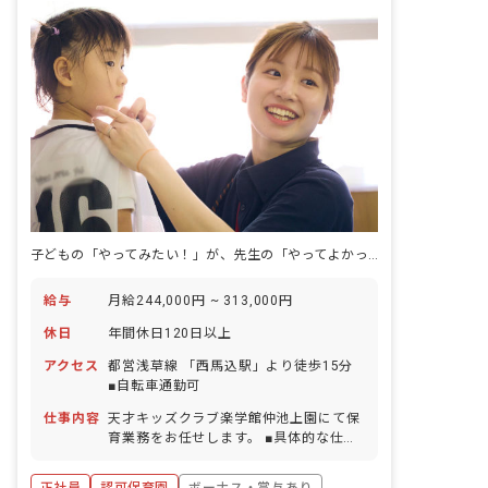
ちの使命です。
子どもの「やってみたい！」が、先生の「やってよかった！」に変わる毎日。
給与
月給244,000円 ~ 313,000円
休日
年間休日120日以上
アクセス
都営浅草線 「西馬込駅」より徒歩15分
■自転車通勤可
仕事内容
天才キッズクラブ楽学館仲池上園にて保
育業務をお任せします。 ■具体的な仕事
内容 主に食事、着替え、トイレ、昼寝な
ど、年齢に応じた日常生活のサポートを