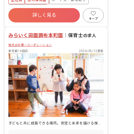
正社員
認可保育園
ボーナス・賞与あり
行います。他の保育士や看護師などと情
報共有し、連携して子どもを見守りま
年間休日120日以上
す。その他 ①遊びや活動の計画・実施
詳しく見る
寮・住宅・家賃補助あり
社会保険完備
②発達のサポートと観察 ③保護者との連
キープ
携・相談対応 ④運動会、発表会、季節の
有給
福利厚生充実
退職金制度
イベントなど、行事の企画・準備 ⑤環境
残業少なめ
みらいく田園調布本町園
整備・安全管理 ⑥チームでの連携・ミー
｜
保育士
の求人
ティング など保育全般業務を担って頂き
株式会社第一コーポレーション
ます。 研修も充実しているので、保育
が久しぶりの方、新人さんも安心して保
東京都/大田区
2026/05/12更新
育業務に取り組めます。
子どもと共に成長できる場所。安定と未来を描ける保育の仕事