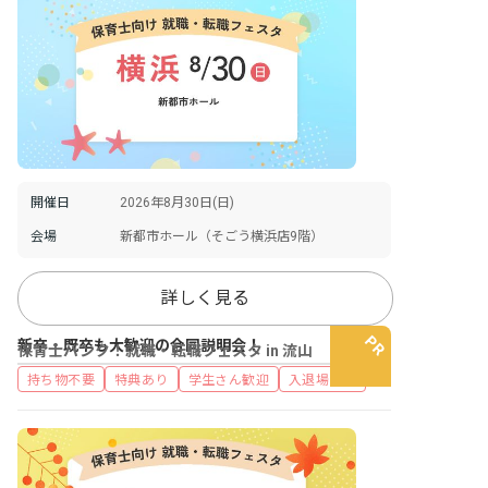
開催日
2026年8月30日(日)
会場
新都市ホール（そごう横浜店9階）
詳しく見る
新卒・既卒も大歓迎の合同説明会！
保育士バンク！就職・転職フェスタ in 流山
持ち物不要
特典あり
学生さん歓迎
入退場自由