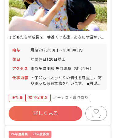
子どもたちの成長を一番近くで応援！あなたの温かい心が輝く場所がここにあります。
給与
月給239,750円 ~ 308,800円
休日
年間休日120日以上
アクセス
東急多摩川線 矢口渡駅（徒歩1分）
仕事内容
・子ども一人ひとりの個性を尊重し、寄
り添った保育業務を行います。 ■園児年
齢層：1～5歳児
正社員
認可保育園
ボーナス・賞与あり
年間休日120日以上
詳しく見る
寮・住宅・家賃補助あり
社会保険完備
キープ
有給
福利厚生充実
退職金制度
残業少なめ
26年度募集
27年度募集