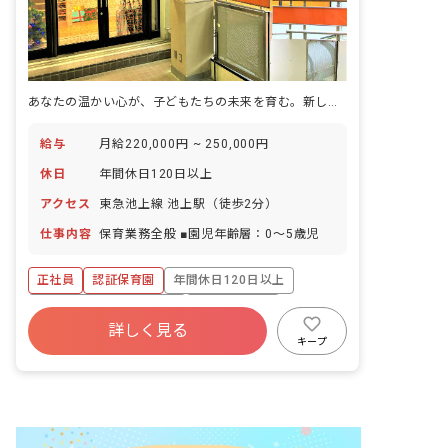
あなたの温かい心が、子どもたちの未来を育む。新しい一歩をここで踏み出しませんか？
給与
月給220,000円 ~ 250,000円
休日
年間休日120日以上
アクセス
東急池上線 池上駅（徒歩2分）
仕事内容
保育業務全般 ■園児年齢層：0～5歳児
正社員
認証保育園
年間休日120日以上
寮・住宅・家賃補助あり
社会保険完備
詳しく見る
有給
福利厚生充実
残業少なめ
キープ
昇給昇進あり
駅近5分以内