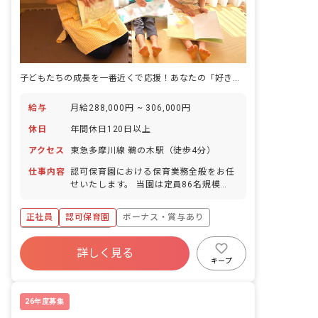
子どもたちの成長を一番近くで応援！あなたの「好き」を活かせる場所がここにあります。
給与
月給288,000円 ~ 306,000円
休日
年間休日120日以上
アクセス
東急多摩川線 鵜の木駅（徒歩4分）
仕事内容
認可保育園における保育業務全般をお任
せいたします。 当園は定員86名規模
で、園庭もございます。 当園の保育につ
いて: ・木のぬくもり溢れる園舎と「自
正社員
認可保育園
ボーナス・賞与あり
然共育」が魅力です。 ・「あたたかい空
間「いえ」が人を育てる」を合言葉に、
年間休日120日以上
主体性を育む「コーナー保育」などを取
詳しく見る
寮・住宅・家賃補助あり
社会保険完備
り入れ、子どもたち一人ひとりに寄り添
キープ
う保育を行っています。 ・ご自身の「好
有給
福利厚生充実
退職金制度
き」を活かせる環境があります。 歓迎す
残業少なめ
る経験・スキル: ・未経験の方、ブラン
26年度募集
クのある方も歓迎いたします。 ・ピアノ