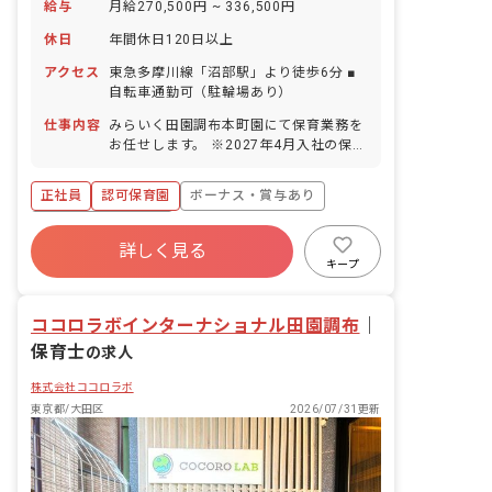
給与
月給270,500円 ~ 336,500円
休日
年間休日120日以上
アクセス
東急多摩川線「沼部駅」より徒歩6分 ■
自転車通勤可（駐輪場あり）
仕事内容
みらいく田園調布本町園にて保育業務を
お任せします。 ※2027年4月入社の保育
士も募集中です。尚、採用はエリア採用
のため、配属先は希望をお聞きしながら
正社員
認可保育園
ボーナス・賞与あり
決定します。 ■具体的な仕事内容 0歳か
ら6歳までのお子さまの保育業務をお任
年間休日120日以上
せします。一人ひとりの個性に向き合
詳しく見る
寮・住宅・家賃補助あり
社会保険完備
い、豊かな成長を促します。子どもたち
キープ
の興味関心に合わせたプログラムを考え
有給
福利厚生充実
退職金制度
実施します。 ■未来＋育成＝みらいく こ
残業少なめ
ココロラボインターナショナル田園調布
の言葉には、現代と未来をつなぐ「子ど
｜
もたちの心の育成」にかける私たちの想
保育士
の求人
いがこめられています。一人ひとりの子
どもたちが、自分の個性と向き合い力強
株式会社ココロラボ
く輝けるように。そのサポートをするこ
東京都/大田区
2026/07/31更新
とが私たちの使命です。