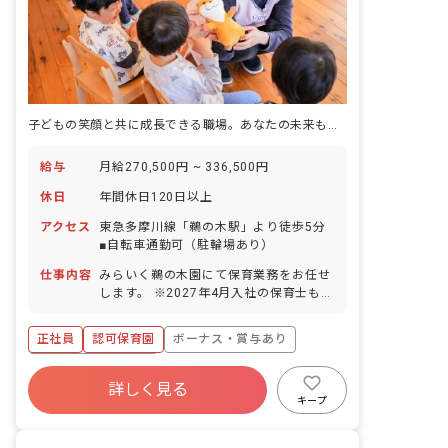
子どもの笑顔と共に成長できる職場。あなたの未来も輝かせませんか
給与
月給270,500円 ~ 336,500円
休日
年間休日120日以上
アクセス
東急多摩川線「鵜の木駅」より徒歩5分
■自転車通勤可（駐輪場あり）
仕事内容
みらいく鵜の木園にて保育業務をお任せ
します。 ※2027年4月入社の保育士も募
集中です。尚、採用はエリア採用のた
め、配属先は希望をお聞きしながら決定
正社員
認可保育園
ボーナス・賞与あり
します。 ■具体的な仕事内容 0歳から6歳
までのお子さまの保育業務をお任せしま
年間休日120日以上
す。一人ひとりの個性に向き合い、豊か
詳しく見る
寮・住宅・家賃補助あり
社会保険完備
な成長を促します。子どもたちの興味関
キープ
心に合わせたプログラムを考え実施しま
有給
福利厚生充実
退職金制度
す。 ■未来＋育成＝みらいく この言葉に
残業少なめ