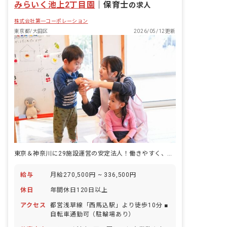
みらいく池上2丁目園
は、現代と未来をつなぐ「子どもたちの
｜
保育士
の求人
心の育成」にかける私たちの想いがこめ
株式会社第一コーポレーション
られています。一人ひとりの子どもたち
が、自分の個性と向き合い力強く輝ける
東京都/大田区
2026/05/12更新
ように。そのサポートをすることが私た
ちの使命です。
東京＆神奈川に29施設運営の安定法人！働きやすく、キャリアパスも充実◎
給与
月給270,500円 ~ 336,500円
休日
年間休日120日以上
アクセス
都営浅草線「西馬込駅」より徒歩10分 ■
自転車通勤可（駐輪場あり）