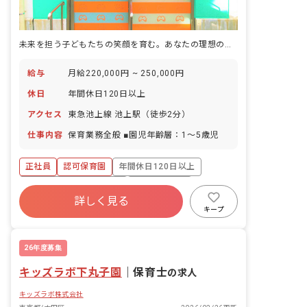
未来を担う子どもたちの笑顔を育む。あなたの理想の保育、ここで実現！
給与
月給220,000円 ~ 250,000円
休日
年間休日120日以上
アクセス
東急池上線 池上駅（徒歩2分）
仕事内容
保育業務全般 ■園児年齢層：1～5歳児
正社員
認可保育園
年間休日120日以上
寮・住宅・家賃補助あり
社会保険完備
詳しく見る
有給
福利厚生充実
残業少なめ
キープ
昇給昇進あり
駅近5分以内
26年度募集
キッズラボ下丸子園
｜
保育士
の求人
キッズラボ株式会社