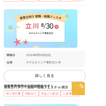
開催日
2026年8月30日(日)
会場
ホテルエミシア東京立川 4F
詳しく見る
保育業界専門の合同説明会です！
保育士バンク！就職・転職フェスタ in 横浜
持ち物不要
特典あり
学生さん歓迎
入退場自由