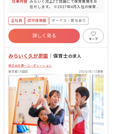
仕事内容
みらいく池上2丁目園にて保育業務をお
任せします。 ※2027年4月入社の保育士
も募集中です。尚、採用はエリア採用の
ため、配属先は希望をお聞きしながら決
正社員
認可保育園
ボーナス・賞与あり
定します。 ■具体的な仕事内容 0歳から6
歳までのお子さまの保育業務をお任せし
年間休日120日以上
ます。一人ひとりの個性に向き合い、豊
詳しく見る
寮・住宅・家賃補助あり
社会保険完備
かな成長を促します。子どもたちの興味
キープ
関心に合わせたプログラムを考え実施し
有給
福利厚生充実
退職金制度
ます。 ■未来＋育成＝みらいく この言葉
残業少なめ
みらいく久が原園
には、現代と未来をつなぐ「子どもたち
｜
保育士
の求人
の心の育成」にかける私たちの想いがこ
株式会社第一コーポレーション
められています。一人ひとりの子どもた
ちが、自分の個性と向き合い力強く輝け
東京都/大田区
2026/05/12更新
るように。そのサポートをすることが私
たちの使命です。