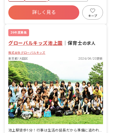
考え、共有します。 ・一人ひとりの子ど
年間休日120日以上
もに寄り添った保育を実践します。 ■園
詳しく見る
寮・住宅・家賃補助あり
社会保険完備
児年齢層：0～5歳児 ■園庭有無：あり
キープ
有給
福利厚生充実
退職金制度
残業少なめ
26年度募集
グローバルキッズ池上園
｜
保育士
の求人
株式会社グローバルキッズ
東京都/大田区
2026/04/20更新
池上駅徒歩1分！行事は生活の延長だから準備に追われない保育園