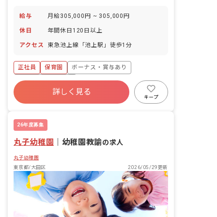
給与
月給305,000円 ~ 305,000円
休日
年間休日120日以上
アクセス
東急池上線「池上駅」徒歩1分
正社員
保育園
ボーナス・賞与あり
年間休日120日以上
詳しく見る
寮・住宅・家賃補助あり
社会保険完備
キープ
有給
福利厚生充実
退職金制度
残業少なめ
26年度募集
丸子幼稚園
｜
幼稚園教諭
の求人
丸子幼稚園
東京都/大田区
2026/05/29更新