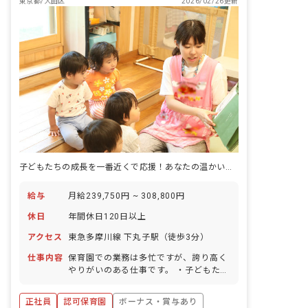
東京都/大田区
2026/02/26更新
子どもたちの成長を一番近くで応援！あなたの温かい心が輝く場所がここにあります。
給与
月給239,750円 ~ 308,800円
休日
年間休日120日以上
アクセス
東急多摩川線 下丸子駅（徒歩3分）
仕事内容
保育園での業務は多忙ですが、誇り高く
やりがいのある仕事です。 ・子どもたち
が遊びを通して自らやりたいことを見つ
け、挑戦する機会をサポートします。 ・
正社員
認可保育園
ボーナス・賞与あり
子どもたちの失敗や喜び、楽しさを共に