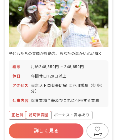
子どもたちの笑顔が原動力。あなたの温かい心が輝く場所です。
給与
月給248,850円 ~ 248,850円
休日
年間休日120日以上
アクセス
東京メトロ有楽町線 江戸川橋駅（徒歩0
分）
仕事内容
保育業務全般及びこれに付帯する業務
正社員
認可保育園
ボーナス・賞与あり
年間休日120日以上
詳しく見る
寮・住宅・家賃補助あり
社会保険完備
キープ