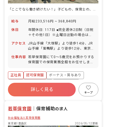
「ここでなら働き続けたい！」子どもの、保育士の、笑顔が溢れる♪
給与
月給233,516円 ~ 368,840円
休日
年間休日: 117日 ■完全週休2日制（日祝
＋その他1日）※土曜日出勤の場合は平
日に振替休日あり ■年末年始休暇（有給
アクセス
JR山手線「大塚駅」より徒歩14分、JR
5日） ■夏季特別休暇（有給5日）10日以
山手線「巣鴨駅」より徒歩12分、東京メ
上の連休可能・実績多数 ■慶弔休暇（最
トロ丸ノ内線「新大塚駅」より徒歩12分
大6日） ■生理休暇（有給） ■結婚休暇
仕事内容
若草保育園にて0～5歳児をお預かりする
大塚駅よりバス、「南大塚一丁目」バス
（最大8連休） ■産前特別休暇（法定よ
保育園での保育業務全般をお任せしま
停下車、徒歩5分 ■自転車通勤可（無料
り2週間前から有給で休めます）（6週8
す。 ■具体的な仕事内容 ・日々の生活の
駐輪場あり）
週ではなく8週8週になります） ■産前産
見守りと援助（食事・排泄・着脱など）
正社員
認可保育園
ボーナス・賞与あり
後・育児休暇（取得率100％・復帰率
・遊びや活動の企画・実施・記録 ・季節
100％） ■有給休暇：（法定以上（6年間
の行事や体験活動（園外保育・文化活
寮・住宅・家賃補助あり
社会保険完備
で法定＋9日）／取得率68％／半日単位
動・食育など）への参加 ・保護者対応、
詳しく見る
有給
福利厚生充実
退職金制度
での取得可／5日以上の連休相談OK） ※
連絡帳記入（ICT活用） ・書類作成
キープ
年間有給平均取得日数11日 ■有給休暇発
（PC・タブレットを使用した記録業務あ
残業少なめ
昇給昇進あり
生前欠勤補償特別休暇 →初年度の有給休
り） ※経験や適性をふまえて、担当クラ
暇付与時まで利用可能。 やむを得ない
若草保育園
ス・役割を決定します。配属後も複数担
｜
保育補助
の求人
欠勤時等に最大5日まで有給で休めま
任制で協力しながら保育を進めるため、
す。 ■看護休暇 ■介護休業／休暇制度 ※
社会福祉法人若草保育園
一人で抱え込むような体制ではありませ
年間休日数は完全週休2日制に準ずる
ん。 ※当園では「体験の保障」を大切に
東京都/豊島区
2026/05/12更新