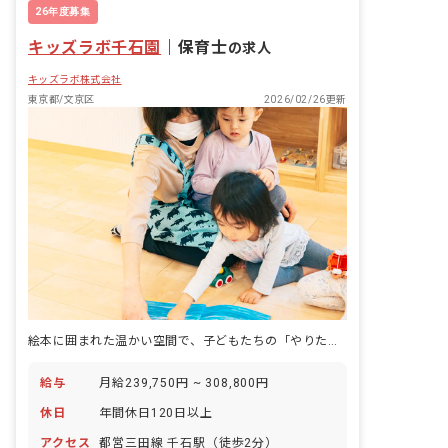
昇給昇進あり
26年度募集
キッズラボ千石園
｜
保育士
の求人
キッズラボ株式会社
東京都/文京区
2026/02/26更新
絵本に囲まれた温かい空間で、子どもたちの「やりたい」を応援する保育をしませんか？
給与
月給239,750円 ~ 308,800円
休日
年間休日120日以上
アクセス
都営三田線 千石駅（徒歩2分）