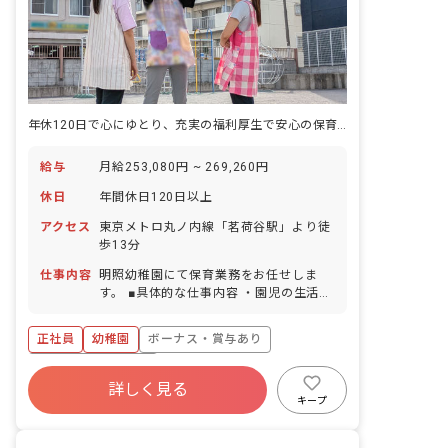
年休120日で心にゆとり、充実の福利厚生で安心の保育キャリア
給与
月給253,080円 ~ 269,260円
休日
年間休日120日以上
アクセス
東京メトロ丸ノ内線「茗荷谷駅」より徒
歩13分
仕事内容
明照幼稚園にて保育業務をお任せしま
す。 ■具体的な仕事内容 ・園児の生活全
般の援助、見守り ・保育活動の計画、立
案 ・行事の企画運営 ・保護者との協
正社員
幼稚園
ボーナス・賞与あり
力、対応 ・会議や研修への参加 など
年間休日120日以上
詳しく見る
寮・住宅・家賃補助あり
社会保険完備
キープ
有給
福利厚生充実
退職金制度
残業少なめ