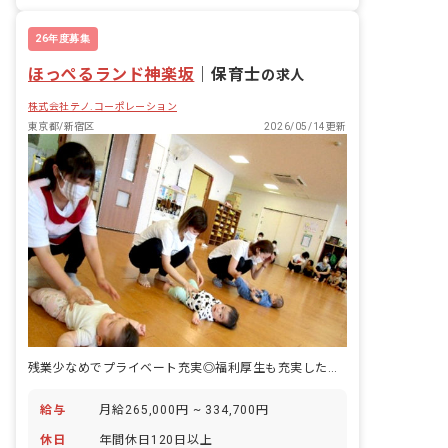
有給
福利厚生充実
退職金制度
昇給昇進あり
26年度募集
ほっぺるランド神楽坂
｜
保育士
の求人
株式会社テノ.コーポレーション
東京都/新宿区
2026/05/14更新
残業少なめでプライベート充実◎福利厚生も充実した環境で働きませんか
給与
月給265,000円 ~ 334,700円
休日
年間休日120日以上