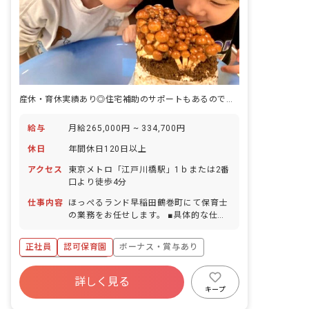
産休・育休実績あり◎住宅補助のサポートもあるので安心して長く働けます！
給与
月給265,000円 ~ 334,700円
休日
年間休日120日以上
アクセス
東京メトロ「江戸川橋駅」1ｂまたは2番
口より徒歩4分
仕事内容
ほっぺるランド早稲田鶴巻町にて保育士
の業務をお任せします。 ■具体的な仕事
内容 ・日々の保育、クラス運営 ・連絡
帳、お知らせなどの記入（2025年に保
正社員
認可保育園
ボーナス・賞与あり
育・教育施設向けの業務支援ツール導
入） ・異年齢活動 ・運動や遊び、製作
年間休日120日以上
活動のサポート ・午睡チェック ・保護
詳しく見る
寮・住宅・家賃補助あり
社会保険完備
者対応 ・行事の計画、運営
キープ
有給
退職金制度
残業少なめ