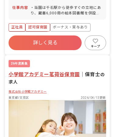
仕事内容
・当園は千石駅から徒歩すぐの立地にあ
り、蔵書6,000冊の絵本図書館を併設し
ています。 ・絵本、食育、原体験に力を
入れ、子どもたちが自らやりたいことを
正社員
認可保育園
ボーナス・賞与あり
見つけ、とことん遊びこめる保育を実践
しています。 ・保育士として、子ども一
年間休日120日以上
人ひとりに丁寧に向き合い、日々の保育
詳しく見る
寮・住宅・家賃補助あり
社会保険完備
業務を行います。 ・先生同士の連携とチ
キープ
ームワークを重視し、協力しながら保育
有給
福利厚生充実
退職金制度
を進めていきます。 ・残業ゼロを目指
残業少なめ
し、仕事とプライベートのバランスを大
26年度募集
切にできる環境です。
小学館アカデミー茗荷谷保育園
｜
保育士
の
求人
株式会社小学館アカデミー
東京都/文京区
2026/04/13更新