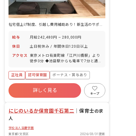
社宅借上げ制度、引越し費用補助あり！新生活のサポート体制が整っています
給与
月給242,480円 ~ 280,000円
休日
土日祝休み / 年間休日120日以上
アクセス
東京メトロ有楽町線「江戸川橋駅」より
徒歩3分 ◆池袋駅からも電車で7分と通
いやすい！ ◆バイク・自転車通勤も可能
です。
正社員
認可保育園
ボーナス・賞与あり
年間休日120日以上
詳しく見る
寮・住宅・家賃補助あり
社会保険完備
キープ
土日祝休み
有給
退職金制度
残業少なめ
にじのいるか保育園千石第二
｜
保育士
の求
人
学校法人滋慶学園
東京都/文京区
2026/03/31更新