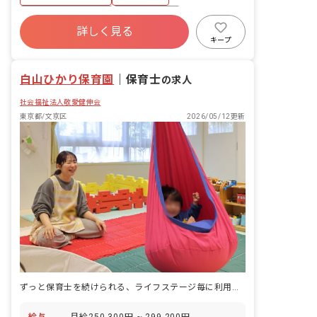
ボーナス・賞与あり
社会保険完備
詳しく見る
土日祝休み
有給
福利厚生充実
キープ
残業少なめ
昇給昇進あり
社会福祉法人
白山ひかり保育園
｜
保育士
の求人
社会福祉法人敬愛健伸会
東京都/文京区
2026/05/12更新
ずっと保育士を続けられる、ライフステージ毎に利用できる福利厚生も充実♪