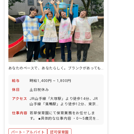
しており、子どもたちが季節や文化にふ
れ、さまざまな経験を積み重ねられるよ
う保育を組み立てています。クッキング
や園外活動、行事の準備もチームで協力
しながら進めますので、初めての方もご
安心ください。 ※子どもたちの「やって
みたい！」を引き出す保育の中で、あな
た自身の得意なことや経験もぜひ活かし
てください。
あなたのペースで、あなたらしく。ブランクがあっても笑顔で働ける保育園♪
給与
時給1,400円 ~ 1,800円
休日
土日祝休み
アクセス
JR山手線「大塚駅」より徒歩14分、JR
山手線「巣鴨駅」より徒歩12分、東京メ
トロ丸ノ内線「新大塚駅」より徒歩12分
仕事内容
若草保育園にて保育業務をお任せしま
大塚駅よりバス、「南大塚一丁目」バス
す。 ■具体的な仕事内容 ・0～5歳児をお
停下車、徒歩5分 ■自転車通勤可（無料
預かりする保育園での保育業務全般
駐輪場あり）
パート・アルバイト
認可保育園