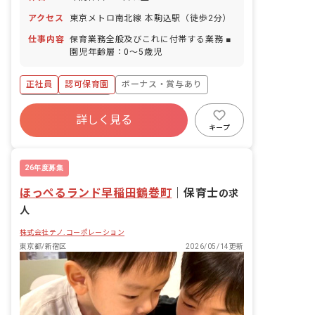
アクセス
東京メトロ南北線 本駒込駅（徒歩2分）
仕事内容
保育業務全般及びこれに付帯する業務 ■
園児年齢層：0～5歳児
正社員
認可保育園
ボーナス・賞与あり
年間休日120日以上
詳しく見る
寮・住宅・家賃補助あり
社会保険完備
キープ
有給
福利厚生充実
退職金制度
昇給昇進あり
26年度募集
ほっぺるランド早稲田鶴巻町
｜
保育士
の求
人
株式会社テノ.コーポレーション
東京都/新宿区
2026/05/14更新