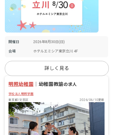
開催日
2026年8月30日(日)
会場
ホテルエミシア東京立川 4F
詳しく見る
明照幼稚園
｜
幼稚園教諭
の求人
学校法人明照学園
東京都/文京区
2026/06/10更新