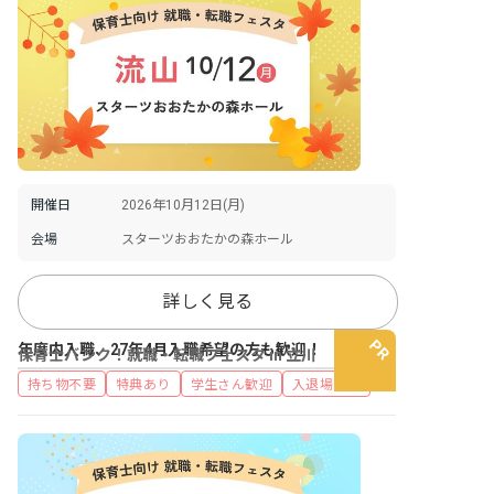
開催日
2026年10月12日(月)
会場
スターツおおたかの森ホール
詳しく見る
年度内入職、27年4月入職希望の方も歓迎！
保育士バンク！就職・転職フェスタ in 立川
持ち物不要
特典あり
学生さん歓迎
入退場自由