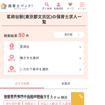
求人検索
転職相談
キープ
メニュー
茗荷谷駅(東京都文京区)の保育士求人一
覧
80
東京都
検索結果
件
茗荷谷
場所
働き方を選択
働き方
こだわり条件を選択
給与/他
おすすめ順
新着順
保育業界専門の合同説明会です！
保育士バンク！就職・転職フェスタ in 横浜
持ち物不要
特典あり
学生さん歓迎
入退場自由