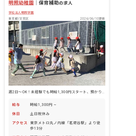
明照幼稚園
｜
保育補助
の求人
学校法人明照学園
東京都/文京区
2026/06/10更新
週2日～OK！未経験でも時給1,300円スタート、預かり保育の求人です
給与
時給1,300円 ~
休日
土日祝休み
アクセス
東京メトロ丸ノ内線「茗荷谷駅」より徒
歩13分