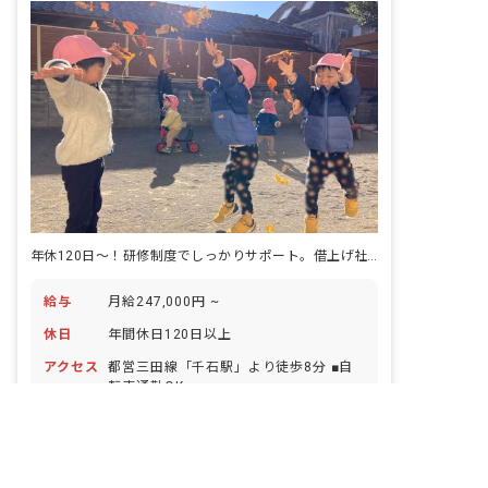
年休120日～！研修制度でしっかりサポート。借上げ社宅で新生活も応援！
給与
月給247,000円 ~
休日
年間休日120日以上
アクセス
都営三田線「千石駅」より徒歩8分 ■自
転車通勤OK
非公開の求人多数！ 紹介登録はこちら
仕事内容
保育運営に関わる保育補助業務をお願い
東京都の求人を紹介してもらう
します。 ・朝の受け入れや帰りの送り出
し ・子どもたちの食事、睡眠、排せつの
サポート ・あそびなどの日々の活動の見