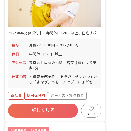
2026年卒応募受付中！年間休日120日以上、住宅サポートなど充実！
給与
月給271,000円 ~ 327,500円
休日
年間休日120日以上
アクセス
東京メトロ丸の内線「茗荷谷駅」より徒
歩1分
仕事内容
・保育業務全般 「あそび・せいかつ」か
ら「まなび」へをコンセプトに子どもた
ちの「楽しい」という気持ちを大切にし
ながら、子どもたちの健やかな“ここ
正社員
認可保育園
ボーナス・賞与あり
ろ”と“からだ”を育む保育を常に心がけて
います。 ■保育理念 私たちは愛情・信
年間休日120日以上
頼・認め合い・思いやりの気持ちがこも
詳しく見る
寮・住宅・家賃補助あり
社会保険完備
った行動を素直に表現できるように、と
キープ
いう想いを込めて「あったかい心を持つ
有給
福利厚生充実
退職金制度
子どもに育てる」を保育理念に掲げ、
昇給昇進あり
日々保育を行なっています。
26年度募集
27年度募集