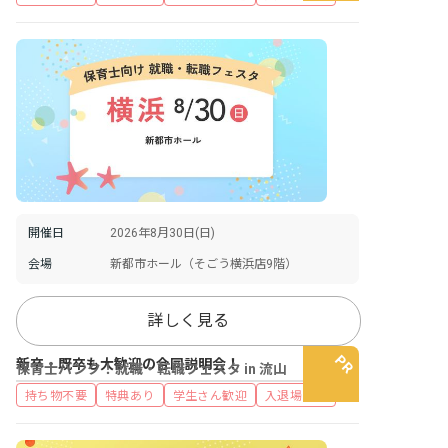
開催日
2026年8月30日(日)
会場
新都市ホール（そごう横浜店9階）
詳しく見る
新卒・既卒も大歓迎の合同説明会！
保育士バンク！就職・転職フェスタ in 流山
持ち物不要
特典あり
学生さん歓迎
入退場自由