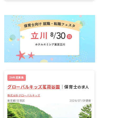
昇給昇進あり
26年度募集
グローバルキッズ茗荷谷園
｜
保育士
の求人
株式会社グローバルキッズ
東京都/文京区
2026/07/09更新