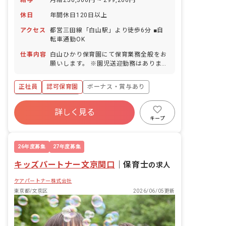
給与
月給250,300円 ~ 299,200円
休日
年間休日120日以上
アクセス
都営三田線「白山駅」より徒歩6分 ■自
転車通勤OK
仕事内容
白山ひかり保育園にて保育業務全般をお
願いします。 ※園児送迎勤務はありませ
ん
正社員
認可保育園
ボーナス・賞与あり
年間休日120日以上
詳しく見る
寮・住宅・家賃補助あり
社会保険完備
キープ
有給
福利厚生充実
退職金制度
残業少なめ
26年度募集
27年度募集
キッズパートナー文京関口
｜
保育士
の求人
ケアパートナー株式会社
東京都/文京区
2026/06/05更新