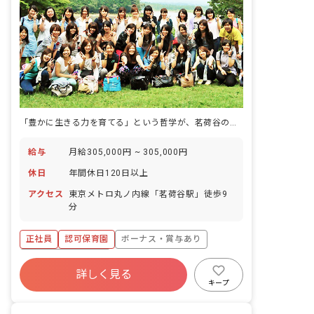
「豊かに生きる力を育てる」という哲学が、茗荷谷の保育室に宿っている。
給与
月給305,000円 ~ 305,000円
休日
年間休日120日以上
アクセス
東京メトロ丸ノ内線「茗荷谷駅」徒歩9
分
正社員
認可保育園
ボーナス・賞与あり
年間休日120日以上
詳しく見る
寮・住宅・家賃補助あり
社会保険完備
キープ
有給
福利厚生充実
退職金制度