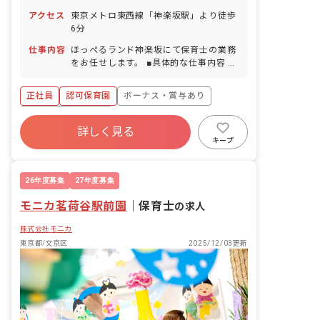
アクセス
東京メトロ東西線「神楽坂駅」より徒歩
6分
仕事内容
ほっぺるランド神楽坂にて保育士の業務
をお任せします。 ■具体的な仕事内容 ・
日々の保育、クラス運営 ・連絡帳、お知
らせなどの記入（2025年に保育・教育
正社員
認可保育園
ボーナス・賞与あり
施設向けの業務支援ツール導入） ・異年
齢活動 ・運動や遊び、製作活動のサポー
年間休日120日以上
ト ・午睡チェック ・保護者対応 ・行事
詳しく見る
寮・住宅・家賃補助あり
社会保険完備
の計画、運営
キープ
有給
退職金制度
残業少なめ
昇給昇進あり
26年度募集
27年度募集
モニカ茗荷谷駅前園
｜
保育士
の求人
株式会社モニカ
東京都/文京区
2025/12/03更新