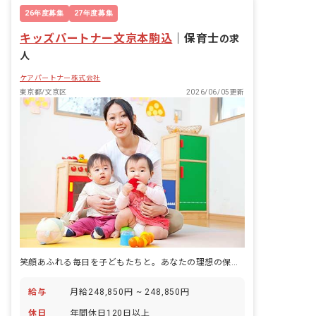
残業少なめ
トミック ■園児年齢層：0～5歳児 ■書類
26年度募集
27年度募集
作成ツール導入：あり ■保護者との連絡
キッズパートナー文京本駒込
アプリ導入：あり
｜
保育士
の求
人
ケアパートナー株式会社
東京都/文京区
2026/06/05更新
笑顔あふれる毎日を子どもたちと。あなたの理想の保育、ここで見つけよう！
給与
月給248,850円 ~ 248,850円
休日
年間休日120日以上