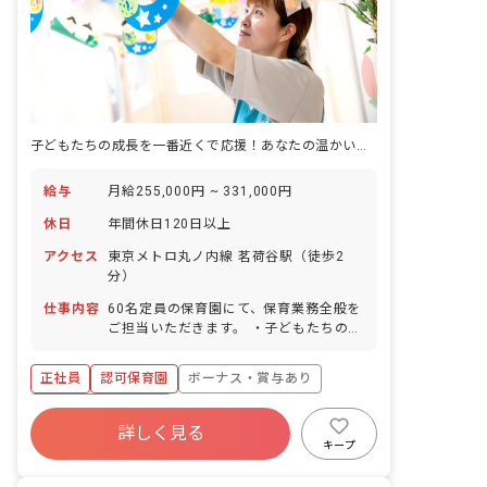
子どもたちの成長を一番近くで応援！あなたの温かい心が輝く場所です
給与
月給255,000円 ~ 331,000円
休日
年間休日120日以上
アクセス
東京メトロ丸ノ内線 茗荷谷駅（徒歩2
分）
仕事内容
60名定員の保育園にて、保育業務全般を
ご担当いただきます。 ・子どもたちの興
味や発達を大切にしたチーム保育を実践
しています。 ・少人数制のため、子ども
正社員
認可保育園
ボーナス・賞与あり
一人ひとりに寄り添った保育が可能で
す。 ・複数担任制を導入しており、業務
年間休日120日以上
分担により残業や持ち帰り仕事はほとん
詳しく見る
寮・住宅・家賃補助あり
社会保険完備
どありません。 ・年間休日が充実してお
キープ
り、未経験の方やブランクのある方も安
有給
福利厚生充実
退職金制度
心して働ける環境です。 ■保育方針：リ