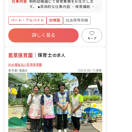
仕事内容
明照幼稚園にて保育業務をお任せしま
す。 ■具体的な仕事内容 ・保育補助 ・
環境整備 ・園内清掃
パート・アルバイト
幼稚園
社会保険完備
土日祝休み
有給
福利厚生充実
詳しく見る
残業少なめ
正社員登用
未経験歓迎
キープ
新卒も歓迎
若草保育園
｜
保育士
の求人
社会福祉法人若草保育園
東京都/豊島区
2026/05/12更新