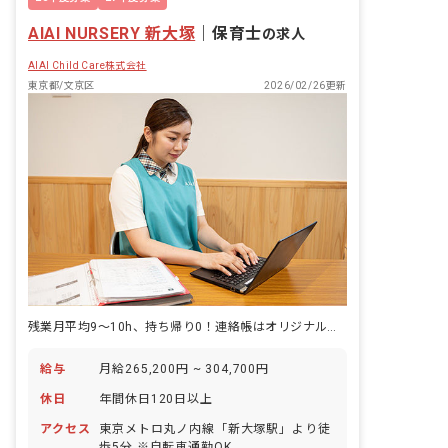
AIAI NURSERY 新大塚
｜
保育士
の求人
AIAI Child Care株式会社
東京都/文京区
2026/02/26更新
残業月平均9～10h、持ち帰り0！連絡帳はオリジナルアプリで手書きなし
給与
月給265,200円 ~ 304,700円
休日
年間休日120日以上
アクセス
東京メトロ丸ノ内線「新大塚駅」より徒
歩5分 ※自転車通勤OK