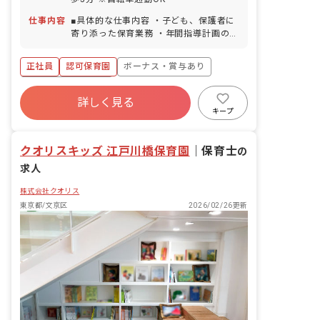
仕事内容
■具体的な仕事内容 ・子ども、保護者に
寄り添った保育業務 ・年間指導計画の作
成など（未経験の方はフォローします）
＜クラス定員＞ 0歳児クラス 2名 1歳
正社員
認可保育園
ボーナス・賞与あり
児クラス 8名 2歳児クラス 8名 3歳児
クラス 9名 4歳児クラス 1名 5歳児ク
年間休日120日以上
ラス 2名 ■保育への想い 「もう一つの
詳しく見る
寮・住宅・家賃補助あり
社会保険完備
家」をコンセプトに、落ち着いた雰囲気
キープ
や木のぬくもりを感じるような環境を大
有給
福利厚生充実
退職金制度
切にしており、少人数制保育・異年齢保
残業少なめ
クオリスキッズ 江戸川橋保育園
育の実施などを通して一人ひとりの子ど
｜
保育士
の
もたちに寄り添った保育を行なっていま
求人
す。 AIAIが考える「保育の質」は、一人
ひとりの子どもに合わせた保育です。子
株式会社クオリス
どもの発達段階に合わせて保育を個別化
東京都/文京区
2026/02/26更新
し、興味・関心に合わせて遊びの個性を
大切にします。小学校への就学支援にも
力を入れており、3歳～5歳の子どもに就
学前教育プログラム（楽しみながら学ぶ
思考教育）を段階的に提供します。