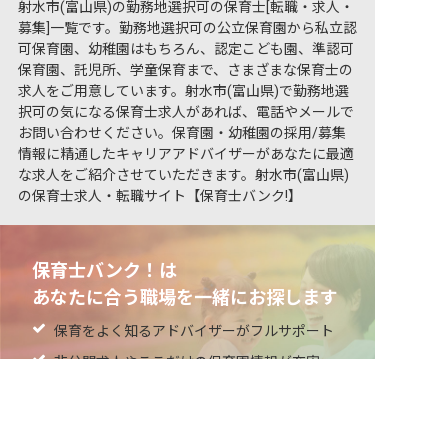
射水市(富山県)の勤務地選択可の保育士[転職・求人・
募集]一覧です。勤務地選択可の公立保育園から私立認
可保育園、幼稚園はもちろん、認定こども園、準認可
保育園、託児所、学童保育まで、さまざまな保育士の
求人をご用意しています。射水市(富山県)で勤務地選
択可の気になる保育士求人があれば、電話やメールで
お問い合わせください。保育園・幼稚園の採用/募集
情報に精通したキャリアアドバイザーがあなたに最適
な求人をご紹介させていただきます。射水市(富山県)
の保育士求人・転職サイト【保育士バンク!】
保育士バンク！は
あなたに合う職場を一緒にお探します
保育をよく知るアドバイザーがフルサポート
非公開求人やここだけの保育園情報が充実
非公開の求人多数！ 紹介登録はこちら
累計40万人以上が利用した信頼実績
射水市の求人を紹介してもらう
適正な有料職業紹介事業者として