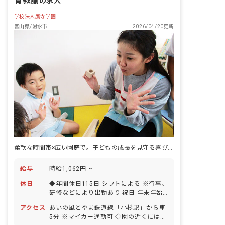
育教諭
の求人
学校法人鷹寺学園
富山県/射水市
2026/04/20更新
柔軟な時間帯×広い園庭で。子どもの成長を見守る喜びが、ずっと続く
給与
時給1,062円 ~
休日
◆年間休日115日 シフトによる ※行事、
研修などにより出勤あり 祝日 年末年始
休暇 有給休暇（法定通り）
アクセス
あいの風とやま鉄道線「小杉駅」から車
5分 ※マイカー通勤可 ◇園の近くにはお