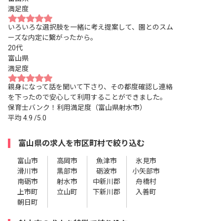
満足度
いろいろな選択肢を一緒に考え提案して、園とのスム
ーズな内定に繋がったから。
20代
富山県
満足度
親身になって話を聞いて下さり、その都度確認し連絡
を下ったので安心して利用することができました。
保育士バンク！利用満足度（富山県射水市）
平均
4.9
/5.0
富山県の求人を市区町村で絞り込む
富山市
高岡市
魚津市
氷見市
滑川市
黒部市
砺波市
小矢部市
南砺市
射水市
中新川郡
舟橋村
上市町
立山町
下新川郡
入善町
朝日町