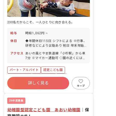
230名だからこそ、一人ひとりに向き合える。
給与
時給1,062円 ~
休日
◆年間休日115日 シフトによる ※行事、
研修などにより出勤あり 祝日 年末年始
休暇 有給休暇（法定通り）
アクセス
あいの風とやま鉄道線「小杉駅」から車
7分 ※マイカー通勤可 ◇園の近くにはお
散歩できる公園や運動場があり、園外で
の活動も充実しています。子育て支援セ
パート・アルバイト
認定こども園
ンターを併設しており、地域の子育て支
援の拠点として総合的な支援も行なって
勤務地選択可
社会保険完備
有給
います。
詳しく見る
昇給昇進あり
車通勤可
新卒も歓迎
キープ
研修充実
複数園あり
26年度募集
幼稚園型認定こども園 あおい幼稚園
｜
保