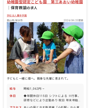
幼稚園型認定こども園 第三あおい幼稚園
｜
保育教諭
の求人
学校法人鷹寺学園
富山県/射水市
2026/04/20更新
子どもと一緒に畑へ。親身な先輩に恵まれて。
給与
時給1,062円 ~
休日
◆年間休日115日 シフトによる ※行事、
研修などにより出勤あり 祝日 年末年始
休暇 有給休暇（法定通り）
アクセス
あいの風とやま鉄道線「小杉駅」から車