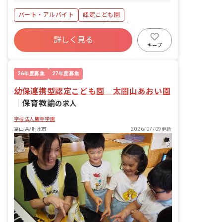
散歩できる公園があり、園外での活動も
充実しています。
パート・アルバイト
認定こども園
勤務地選択可
社会保険完備
有給
詳しく見る
昇給昇進あり
車通勤可
新卒も歓迎
キープ
複数園あり
ブランクOK
26年度募集
27年度募集
幼保連携型認定こども園 太閤山あおい園
｜
保育教諭
の求人
学校法人鷹寺学園
富山県/射水市
2026/07/09更新