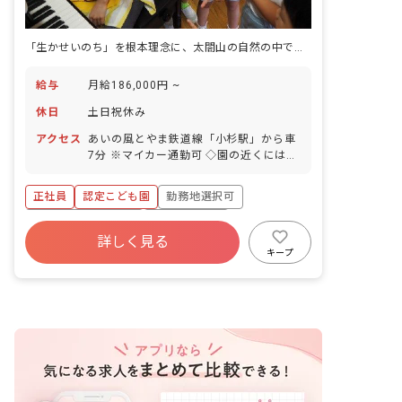
「生かせいのち」を根本理念に、太閤山の自然の中で子どもの育ちに向き合う認定こども園です。
給与
月給186,000円 ~
休日
土日祝休み
アクセス
あいの風とやま鉄道線「小杉駅」から車
7分 ※マイカー通勤可 ◇園の近くにはお
散歩できる公園や運動場があり、園外で
の活動も充実しています。子育て支援セ
正社員
認定こども園
勤務地選択可
ンターを併設しており、地域の子育て支
援の拠点として総合的な支援も行なって
ボーナス・賞与あり
社会保険完備
います。
詳しく見る
土日祝休み
有給
福利厚生充実
キープ
退職金制度
昇給昇進あり