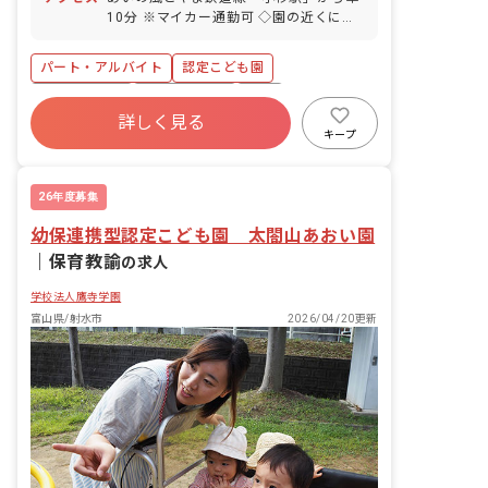
10分 ※マイカー通勤可 ◇園の近くには
お散歩できる公園があり、園外での活動
も充実しています。
パート・アルバイト
認定こども園
勤務地選択可
社会保険完備
有給
詳しく見る
昇給昇進あり
車通勤可
新卒も歓迎
キープ
研修充実
複数園あり
26年度募集
幼保連携型認定こども園 太閤山あおい園
｜
保育教諭
の求人
学校法人鷹寺学園
富山県/射水市
2026/04/20更新