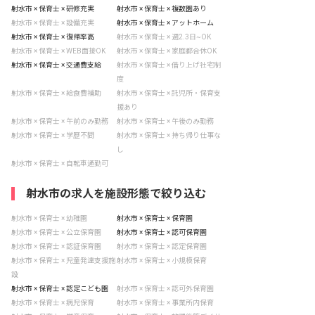
射水市 × 保育士 × 研修充実
射水市 × 保育士 × 複数園あり
射水市 × 保育士 × 設備充実
射水市 × 保育士 × アットホーム
射水市 × 保育士 × 復帰率高
射水市 × 保育士 × 週2.3日~OK
射水市 × 保育士 × WEB面接OK
射水市 × 保育士 × 家庭都合休OK
射水市 × 保育士 × 交通費支給
射水市 × 保育士 × 借り上げ社宅制
度
射水市 × 保育士 × 給食費補助
射水市 × 保育士 × 託児所・保育支
援あり
射水市 × 保育士 × 午前のみ勤務
射水市 × 保育士 × 午後のみ勤務
射水市 × 保育士 × 学歴不問
射水市 × 保育士 × 持ち帰り仕事な
し
射水市 × 保育士 × 自転車通勤可
射水市の求人を施設形態で絞り込む
射水市 × 保育士 × 幼稚園
射水市 × 保育士 × 保育園
射水市 × 保育士 × 公立保育園
射水市 × 保育士 × 認可保育園
射水市 × 保育士 × 認証保育園
射水市 × 保育士 × 認定保育園
射水市 × 保育士 × 児童発達支援施
射水市 × 保育士 × 小規模保育
設
射水市 × 保育士 × 認定こども園
射水市 × 保育士 × 認可外保育園
射水市 × 保育士 × 病児保育
射水市 × 保育士 × 事業所内保育