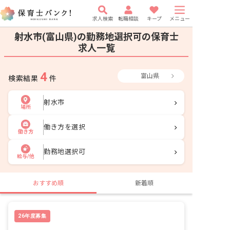
求人検索
転職相談
キープ
メニュー
射水市(富山県)の勤務地選択可の保育士
求人一覧
4
富山県
検索結果
件
射水市
場所
働き方を選択
働き方
勤務地選択可
給与/他
おすすめ順
新着順
26年度募集