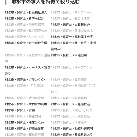
射水市の求人を特徴で絞り込む
射水市 × 保育士 × 社会福祉法人
射水市 × 保育士 × モンテソーリ
射水市 × 保育士 × 新卒も歓迎
射水市 × 保育士 × ヨコミネ式
射水市 × 保育士 × 時短勤務可
射水市 × 保育士 × 土日祝休み
射水市 × 保育士 × 乳児保育のみ
射水市 × 保育士 × 英語が使える
射水市 × 保育士 × リトミック
射水市 × 保育士 × 福利厚生充実
射水市 × 保育士 × 社会保険完備
射水市 × 保育士 × 寮・住宅・家賃
補助あり
射水市 × 保育士 × 男性保育士活躍
射水市 × 保育士 × 車通勤可
中
射水市 × 保育士 × ボーナス・賞与
射水市 × 保育士 × オープニング
あり
射水市 × 保育士 × ブランクOK
射水市 × 保育士 × 臨時職員
射水市 × 保育士 × 4月入職OK
射水市 × 保育士 × 年間休日120日
以上
射水市 × 保育士 × 夜間保育所
射水市 × 保育士 × 無資格可
射水市 × 保育士 × 産休育休制度
射水市 × 保育士 × 未経験歓迎
射水市 × 保育士 × 有給
射水市 × 保育士 × 駅近5分以内
射水市 × 保育士 × 扶養内可
射水市 × 保育士 × 上京者歓迎
射水市 × 保育士 × 残業少なめ
射水市 × 保育士 × 低離職率
射水市 × 保育士 × 退職金制度
射水市 × 保育士 × 勤務地選択可
射水市 × 保育士 × 正社員登用
射水市 × 保育士 × 昇給昇進あり