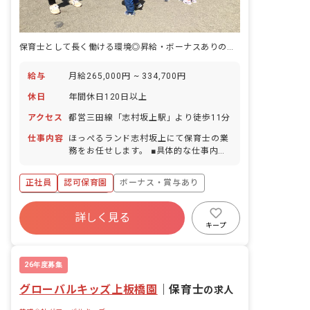
保育士として長く働ける環境◎昇給・ボーナスありの園で活躍しませんか
給与
月給265,000円 ~ 334,700円
休日
年間休日120日以上
アクセス
都営三田線「志村坂上駅」より徒歩11分
仕事内容
ほっぺるランド志村坂上にて保育士の業
務をお任せします。 ■具体的な仕事内容
・日々の保育、クラス運営 ・連絡帳、お
知らせなどの記入（2025年に保育・教
正社員
認可保育園
ボーナス・賞与あり
育施設向けの業務支援ツール導入） ・異
年齢活動 ・運動や遊び、製作活動のサポ
年間休日120日以上
ート ・午睡チェック ・保護者対応 ・行
詳しく見る
寮・住宅・家賃補助あり
社会保険完備
事の計画、運営
キープ
有給
退職金制度
残業少なめ
昇給昇進あり
26年度募集
グローバルキッズ上板橋園
｜
保育士
の求人