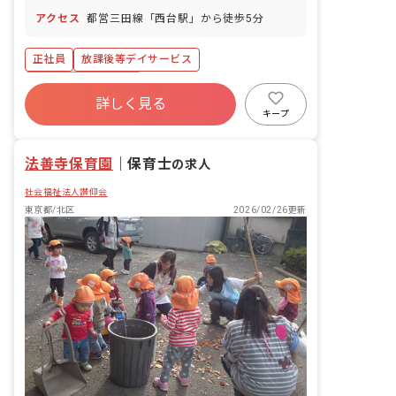
休暇（法定通り付与、半日単位取得可）
アクセス
都営三田線「西台駅」から徒歩5分
法人全体の取得率は70%、平均取得日数
9.5日※昨年度実績 産休育休制度（取得
率100％・復帰率もほぼ100％です！）
正社員
放課後等デイサービス
結婚休暇 忌引休暇 看護休暇 介護休暇
ボーナス・賞与あり
（取得実績あり）
詳しく見る
寮・住宅・家賃補助あり
社会保険完備
キープ
有給
福利厚生充実
退職金制度
残業少なめ
昇給昇進あり
法善寺保育園
｜
保育士
の求人
社会福祉法人讃仰会
東京都/北区
2026/02/26更新