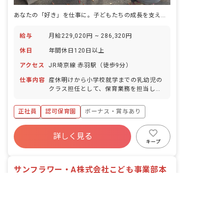
あなたの「好き」を仕事に。子どもたちの成長を支えるやりがいを、ここで見つけませんか？
給与
月給229,020円 ~ 286,320円
休日
年間休日120日以上
アクセス
JR埼京線 赤羽駅（徒歩9分）
仕事内容
産休明けから小学校就学までの乳幼児の
クラス担任として、保育業務を担当しま
す。 特別支援児の保育を含みますが、医
療的ケアを必要とする乳幼児の保育は含
正社員
認可保育園
ボーナス・賞与あり
みません。 乳幼児の保育業務の他、以下
の業務も担当します。 ・保護者対応 ・
年間休日120日以上
園内の各委員会活動 ・行事の担当（司会
詳しく見る
寮・住宅・家賃補助あり
社会保険完備
など） ・園内の環境整備 ・その他、乳
キープ
幼児を健全に保育するために必要な業務
有給
退職金制度
残業少なめ
昇給昇進あり
サンフラワー・A株式会社こども事業部本
非公開の求人多数！ 紹介登録はこちら
部
｜
事務職・総合職
の求人
東京都の求人を紹介してもらう
サンフラワー・Ａ株式会社
東京都/板橋区
2026/07/09更新