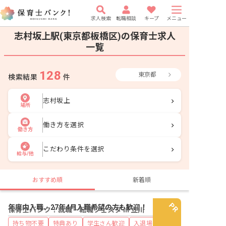
求人検索
転職相談
キープ
メニュー
志村坂上駅(東京都板橋区)の保育士求人
一覧
128
東京都
検索結果
件
志村坂上
場所
働き方を選択
働き方
こだわり条件を選択
給与/他
おすすめ順
新着順
年度内入職、27年4月入職希望の方も歓迎！
保育士バンク！就職・転職フェスタ in 立川
持ち物不要
特典あり
学生さん歓迎
入退場自由