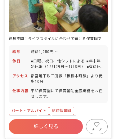
経験不問！ライフスタイルに合わせて輝ける保育園で働きませんか？
給与
時給1,250円 ~
休日
■日曜、祝日、他シフトによる ■年末年
始休暇（12月29日～1月3日） ■有給休
暇（法定通り付与） ■特別休暇取得制度
アクセス
都営地下鉄三田線「板橋本町駅」より徒
あり
歩10分
仕事内容
平和保育園にて保育補助全般業務をお任
せします。
パート・アルバイト
認可保育園
社会保険完備
有給
残業少なめ
詳しく見る
社会福祉法人
未経験歓迎
新卒も歓迎
キープ
無資格可
週2.3日~OK