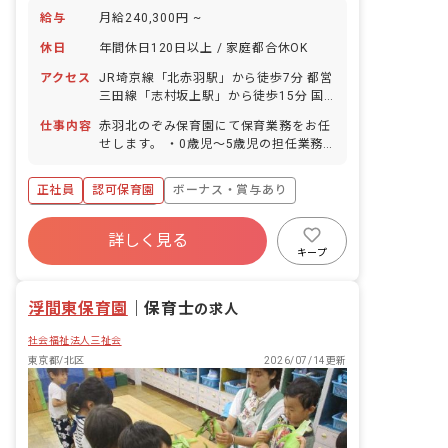
給与
月給240,300円 ~
休日
年間休日120日以上 / 家庭都合休OK
アクセス
JR埼京線「北赤羽駅」から徒歩7分 都営
三田線「志村坂上駅」から徒歩15分 国
際興業バス「桐ヶ丘高校バス停」下車徒
仕事内容
赤羽北のぞみ保育園にて保育業務をお任
歩1分 ※「北赤羽駅」から乗り換えなし
せします。 ・0歳児～5歳児の担任業務
で「池袋駅」へアクセスできます。 ■自
・0歳児～2歳児の連絡帳記入 ・保育日
転車通勤OK（無料の駐輪場を完備）
誌・障害児日誌・週案・月案・年間カリ
正社員
認可保育園
ボーナス・賞与あり
キュラムの作成 ・保護者対応
年間休日120日以上
詳しく見る
寮・住宅・家賃補助あり
社会保険完備
キープ
有給
退職金制度
昇給昇進あり
産休育休制度
浮間東保育園
｜
保育士
の求人
社会福祉法人三祉会
東京都/北区
2026/07/14更新