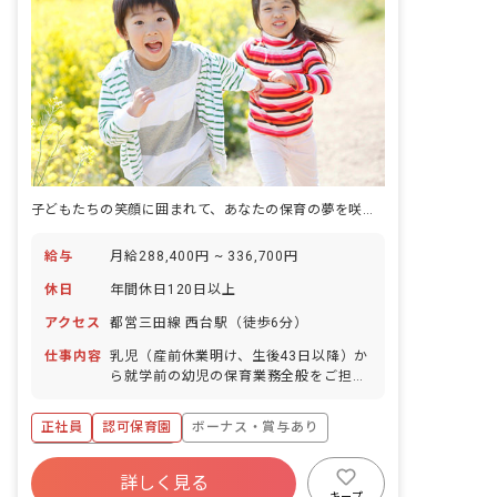
子どもたちの笑顔に囲まれて、あなたの保育の夢を咲かせませんか？
給与
月給288,400円 ~ 336,700円
休日
年間休日120日以上
アクセス
都営三田線 西台駅（徒歩6分）
仕事内容
乳児（産前休業明け、生後43日以降）か
ら就学前の幼児の保育業務全般をご担当
いただきます。 大きな園庭があり、落ち
着いた雰囲気の保育園です。 ・0~5歳児
正社員
認可保育園
ボーナス・賞与あり
のクラス担任業務 経験の有無は問いませ
ん。 ■園児年齢層：0～5歳児
年間休日120日以上
詳しく見る
寮・住宅・家賃補助あり
社会保険完備
キープ