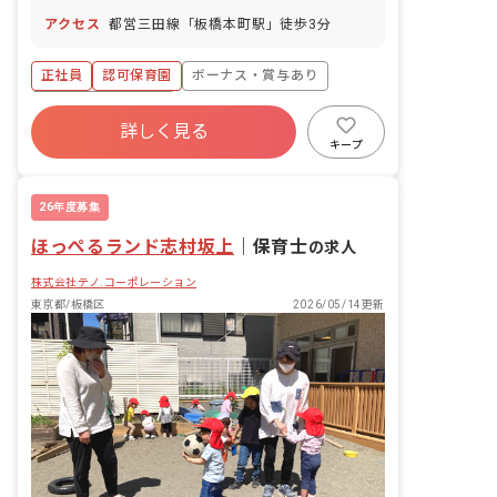
アクセス
都営三田線「板橋本町駅」徒歩3分
正社員
認可保育園
ボーナス・賞与あり
年間休日120日以上
詳しく見る
寮・住宅・家賃補助あり
社会保険完備
キープ
有給
福利厚生充実
退職金制度
昇給昇進あり
26年度募集
ほっぺるランド志村坂上
｜
保育士
の求人
株式会社テノ.コーポレーション
東京都/板橋区
2026/05/14更新