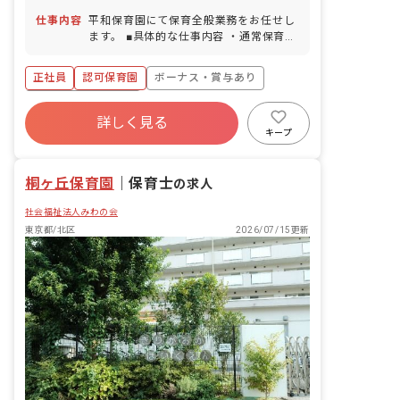
仕事内容
平和保育園にて保育全般業務をお任せし
ます。 ■具体的な仕事内容 ・通常保育業
務 ・書類作成などの簡易的な事務業務
・保護者との面談 ・保育に関する企画・
正社員
認可保育園
ボーナス・賞与あり
立案など
年間休日120日以上
詳しく見る
寮・住宅・家賃補助あり
社会保険完備
キープ
有給
退職金制度
残業少なめ
昇給昇進あり
桐ヶ丘保育園
｜
保育士
の求人
社会福祉法人みわの会
東京都/北区
2026/07/15更新