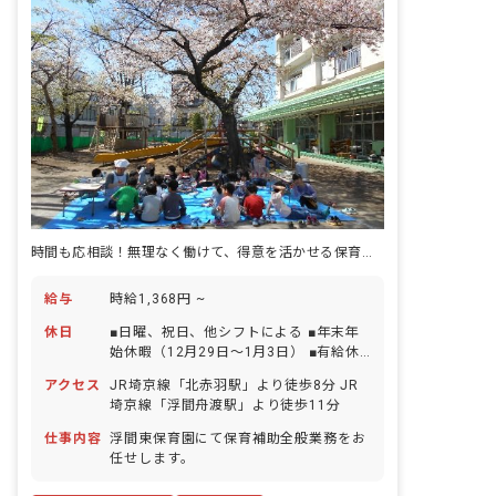
時間も応相談！無理なく働けて、得意を活かせる保育補助のお仕事です☆
給与
時給1,368円 ~
休日
■日曜、祝日、他シフトによる ■年末年
始休暇（12月29日～1月3日） ■有給休
暇（法定通り付与） ■特別休暇取得制度
アクセス
JR埼京線「北赤羽駅」より徒歩8分 JR
あり
埼京線「浮間舟渡駅」より徒歩11分
仕事内容
浮間東保育園にて保育補助全般業務をお
任せします。