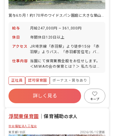
賞与6カ月！約170坪のワイドスパン園庭に大きな築山があり緑豊か！
給与
月給247,000円 ~ 361,000円
休日
年間休日120日以上
アクセス
JR埼京線「赤羽駅」より徒歩15分 「赤
羽駅」よりバス、「赤羽都営住宅」バス
停下車、徒歩3分
仕事内容
当園にて保育業務全般をお任せします。
＜MIWAの会の保育とは？＞ 私たちは
「職員自身が我が子をゆだねたい保育園
づくり」を行なっています。 具体的に
正社員
認可保育園
ボーナス・賞与あり
は…… ・アタッチメント（安心感の輪）
を形成する保育 ・叱る必要のない保育
年間休日120日以上
・アートな保育 ・「遊びは一番の学び」
詳しく見る
寮・住宅・家賃補助あり
社会保険完備
の実践
キープ
有給
福利厚生充実
退職金制度
残業少なめ
浮間東保育園
｜
保育補助
の求人
社会福祉法人三祉会
東京都/北区
2026/05/12更新