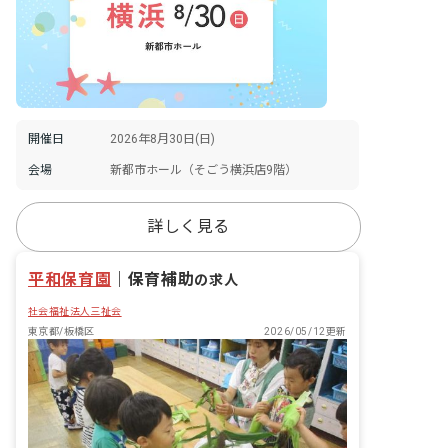
開催日
2026年8月30日(日)
会場
新都市ホール（そごう横浜店9階）
詳しく見る
平和保育園
｜
保育補助
の求人
社会福祉法人三祉会
東京都/板橋区
2026/05/12更新