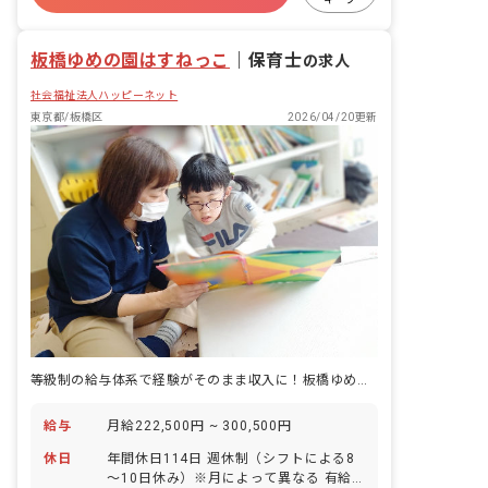
有給
退職金制度
残業少なめ
昇給昇進あり
板橋ゆめの園はすねっこ
｜
保育士
の求人
社会福祉法人ハッピーネット
東京都/板橋区
2026/04/20更新
等級制の給与体系で経験がそのまま収入に！板橋ゆめの園はすねっこ
給与
月給222,500円 ~ 300,500円
休日
年間休日114日 週休制（シフトによる8
～10日休み）※月によって異なる 有給