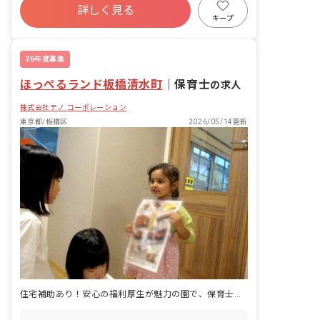
詳しく見る
寮・住宅・家賃補助あり
社会保険完備
キープ
有給
福利厚生充実
退職金制度
昇給昇進あり
26年度募集
ほっぺるランド板橋清水町
｜
保育士
の求人
株式会社テノ.コーポレーション
東京都/板橋区
2026/05/14更新
住宅補助あり！安心の福利厚生が魅力の園で、保育士として働きませんか