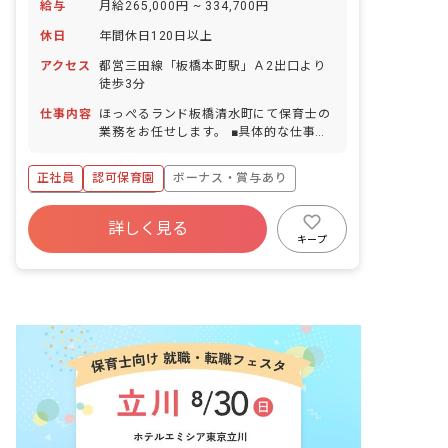
給与
月給265,000円 ~ 334,700円
休日
年間休日120日以上
アクセス
都営三田線「板橋本町駅」Ａ2出口より
徒歩3分
仕事内容
ほっぺるランド板橋清水町にて保育士の
業務をお任せします。 ■具体的な仕事内
容 ・日々の保育、クラス運営 ・連絡
帳、お知らせなどの記入（2025年に保
正社員
認可保育園
ボーナス・賞与あり
育・教育施設向けの業務支援ツール導
入） ・異年齢活動 ・運動や遊び、製作
年間休日120日以上
活動のサポート ・午睡チェック ・保護
詳しく見る
寮・住宅・家賃補助あり
社会保険完備
者対応 ・行事の計画、運営
キープ
有給
退職金制度
残業少なめ
昇給昇進あり