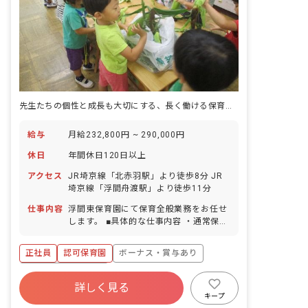
先生たちの個性と成長も大切にする、長く働ける保育園☆完全週休2日制
給与
月給232,800円 ~ 290,000円
休日
年間休日120日以上
アクセス
JR埼京線「北赤羽駅」より徒歩8分 JR
埼京線「浮間舟渡駅」より徒歩11分
仕事内容
浮間東保育園にて保育全般業務をお任せ
します。 ■具体的な仕事内容 ・通常保育
業務 ・書類作成などの簡易的な事務業務
・保護者との面談 ・保育に関する企画・
正社員
認可保育園
ボーナス・賞与あり
立案など
年間休日120日以上
詳しく見る
寮・住宅・家賃補助あり
社会保険完備
キープ