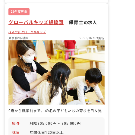
有給
退職金制度
残業少なめ
昇給昇進あり
26年度募集
グローバルキッズ板橋園
｜
保育士
の求人
株式会社グローバルキッズ
東京都/板橋区
2026/07/09更新
0歳から就学前まで、49名の子どもたちの育ちを日々見守れる認可保育園です。
給与
月給305,000円 ~ 305,000円
休日
年間休日120日以上