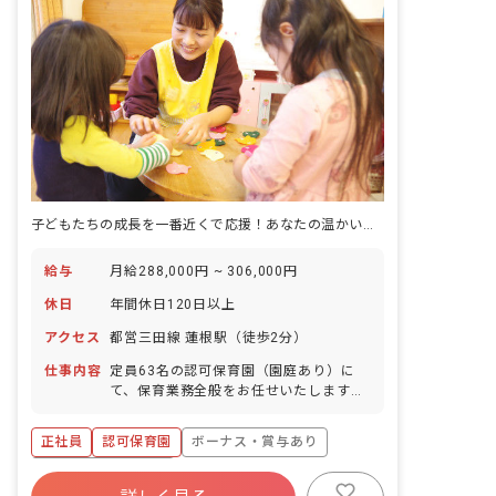
子どもたちの成長を一番近くで応援！あなたの温かい心が輝く場所がここに
給与
月給288,000円 ~ 306,000円
休日
年間休日120日以上
アクセス
都営三田線 蓮根駅（徒歩2分）
仕事内容
定員63名の認可保育園（園庭あり）に
て、保育業務全般をお任せいたします。
未経験の方、ブランクのある方、ピアノ
が苦手な方も歓迎いたします。 当園は、
正社員
認可保育園
ボーナス・賞与あり
木のぬくもり溢れる園舎と「自然共育」
が魅力です。 “あたたかい空間「いえ」
年間休日120日以上
が人を育てる”を合言葉に、子どもたち