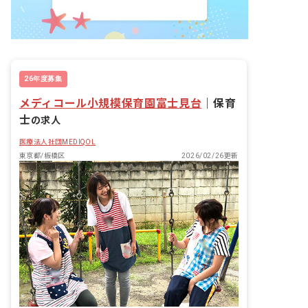
26年度募集
メディコール小規模保育園富士見台
｜
保育
士
の求人
医療法人社団MEDIQOL
東京都/板橋区
2026/02/26更新