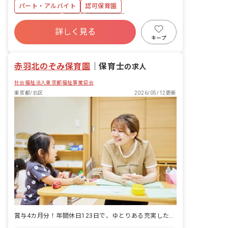
パート・アルバイト
認可保育園
社会保険完備
有給
残業少なめ
詳しく見る
社会福祉法人
未経験歓迎
新卒も歓迎
キープ
無資格可
週2.3日~OK
赤羽北のぞみ保育園
｜
保育士
の求人
社会福祉法人東京都福祉事業協会
東京都/北区
2026/05/12更新
賞与4カ月分！年間休日123日で、ゆとりある充実した保育士ライフを♪