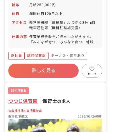
給与
月給250,000円 ~
休日
年間休日120日以上
アクセス
都営三田線「蓮根駅」より徒歩3分 ■自
転車通勤可（無料駐輪場完備）
仕事内容
保育業務全般をご担当いただきます。
「みんなが育つ、みんなで育つ、地域で
育てる保育園」の理念に基づき、子ども
の個性を大切にし、一人ひとりの発達の
正社員
認可保育園
ボーナス・賞与あり
道筋に沿った保育を目指しています。
年間休日120日以上
社会保険完備
有給
詳しく見る
残業少なめ
昇給昇進あり
産休育休制度
キープ
駅近5分以内
26年度募集
つつじ保育園
｜
保育士
の求人
社会福祉法人白鳩福祉会
東京都/板橋区
2026/02/26更新