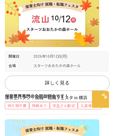
開催日
2026年10月12日(月)
会場
スターツおおたかの森ホール
詳しく見る
保育業界専門の合同説明会です！
保育士バンク！就職・転職フェスタ in 横浜
持ち物不要
特典あり
学生さん歓迎
入退場自由