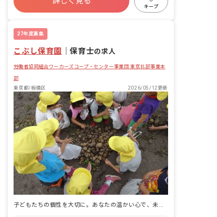
詳しく見る
寮・住宅・家賃補助あり
社会保険完備
一人ひとりに寄り添う保育を実践してい
キープ
ます。 ・主体性を育む「コーナー保育」
有給
福利厚生充実
退職金制度
などを取り入れています。 ・ご自身の
残業少なめ
「好き」を活かせる環境です。 ■園児年
27年度募集
齢層：0～5歳児 ■園庭有無：あり
こぶし保育園
｜
保育士
の求人
労働者協同組合ワーカーズコープ・センター事業団 東京北部事業本
部
東京都/板橋区
2026/05/12更新
子どもたちの個性を大切に。あなたの温かい心で、未来を一緒に育みませんか？