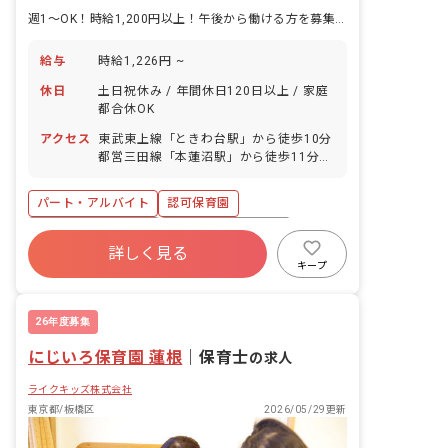
週1～OK！時給1,200円以上！午後から働ける方を募集しています
給与
時給1,226円 ~
休日
土日祝休み / 年間休日120日以上 / 家庭
都合休OK
アクセス
東武東上線「ときわ台駅」から徒歩10分
都営三田線「本蓮沼駅」から徒歩11分
◇2路線から通いやすく、駅から園まで
の間にはスーパーやコンビニもいくつか
パート・アルバイト
認可保育園
あるので、お買い物もしやすい環境で
す。
ボーナス・賞与あり
年間休日120日以上
詳しく見る
寮・住宅・家賃補助あり
社会保険完備
キープ
土日祝休み
有給
福利厚生充実
退職金制度
26年度募集
にじいろ保育園 蓮根
｜
保育士
の求人
ライクキッズ株式会社
東京都/板橋区
2026/05/29更新