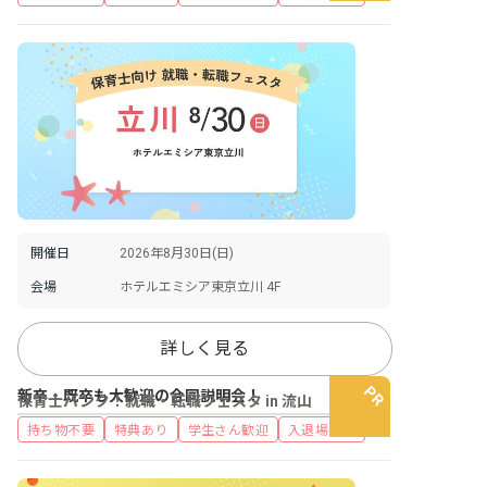
開催日
2026年8月30日(日)
会場
ホテルエミシア東京立川 4F
詳しく見る
新卒・既卒も大歓迎の合同説明会！
保育士バンク！就職・転職フェスタ in 流山
持ち物不要
特典あり
学生さん歓迎
入退場自由