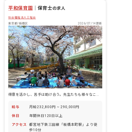
平和保育園
｜
保育士
の求人
社会福祉法人三祉会
東京都/板橋区
2026/07/14更新
得意を活かし、苦手は助け合う。先生たちも様々なことに挑戦できる保育園
給与
月給232,800円 ~ 290,000円
休日
年間休日120日以上
アクセス
都営地下鉄三田線「板橋本町駅」より徒
歩10分