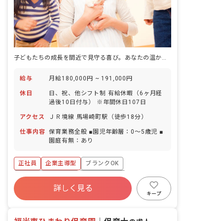
子どもたちの成長を間近で見守る喜び。あなたの温かい手が未来を育みます。
給与
月給180,000円 ~ 191,000円
休日
日、祝、他シフト制 有給休暇（6ヶ月経
過後10日付与） ※年間休日107日
アクセス
ＪＲ境線 馬場崎町駅（徒歩18分）
仕事内容
保育業務全般 ■園児年齢層：0～5歳児 ■
園庭有無：あり
正社員
企業主導型
ブランクOK
ボーナス・賞与あり
社会保険完備
詳しく見る
残業少なめ
車通勤可
交通費支給
キープ
託児所・保育支援あり