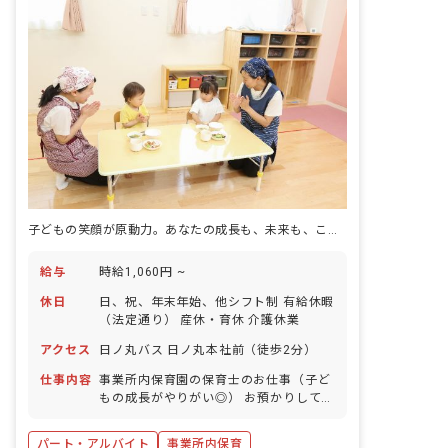
子どもの笑顔が原動力。あなたの成長も、未来も、ここで描ける。
給与
時給1,060円 ~
休日
日、祝、年末年始、他シフト制 有給休暇
（法定通り） 産休・育休 介護休業
アクセス
日ノ丸バス 日ノ丸本社前（徒歩2分）
仕事内容
事業所内保育園の保育士のお仕事（子ど
もの成長がやりがい◎） お預かりしてい
る子ども達についてお世話をお願いしま
す。 ・食事・睡眠・排泄・清潔・衣類の
パート・アルバイト
事業所内保育