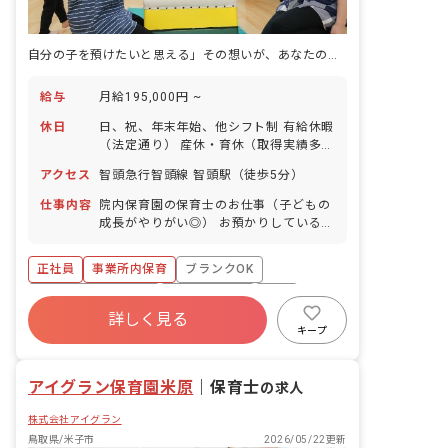
自分の子を預けたいと思える」その想いが、あなたの保育を輝かせる
給与
月給195,000円 ~
休日
日、祝、年末年始、他シフト制 有給休暇
（法定通り） 産休・育休（取得実績多
数） 介護休業 慶弔休暇 ※年間休日107
アクセス
智頭急行智頭線 智頭駅（徒歩5分）
日
仕事内容
院内保育園の保育士のお仕事（子どもの
成長がやりがい◎） お預かりしている子
ども達についてお世話をお願いします ・
食事・睡眠・排泄・清潔・衣類の着脱等
正社員
事業所内保育
ブランクOK
・集団生活を通じた社会性の装着 ・行事
の計画・実行、お知らせの作成
ボーナス・賞与あり
社会保険完備
有給
詳しく見る
福利厚生充実
退職金制度
昇給昇進あり
キープ
産休育休制度
アイグラン保育園米原
｜
保育士
の求人
株式会社アイグラン
鳥取県/米子市
2026/05/22更新