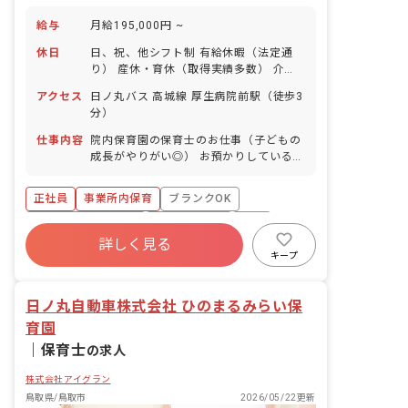
給与
月給195,000円 ~
休日
日、祝、他シフト制 有給休暇（法定通
り） 産休・育休（取得実績多数） 介護
休業 慶弔休暇 ※年間休日107日
アクセス
日ノ丸バス 高城線 厚生病院前駅（徒歩3
分）
仕事内容
院内保育園の保育士のお仕事（子どもの
成長がやりがい◎） お預かりしている子
ども達についてお世話をお願いします ・
食事・睡眠・排泄・清潔・衣類の着脱等
正社員
事業所内保育
ブランクOK
・集団生活を通じた社会性の装着 ・行事
の計画・実行、お知らせの作成
ボーナス・賞与あり
社会保険完備
有給
詳しく見る
福利厚生充実
退職金制度
昇給昇進あり
キープ
産休育休制度
日ノ丸自動車株式会社 ひのまるみらい保
育園
｜
保育士
の求人
株式会社アイグラン
鳥取県/鳥取市
2026/05/22更新