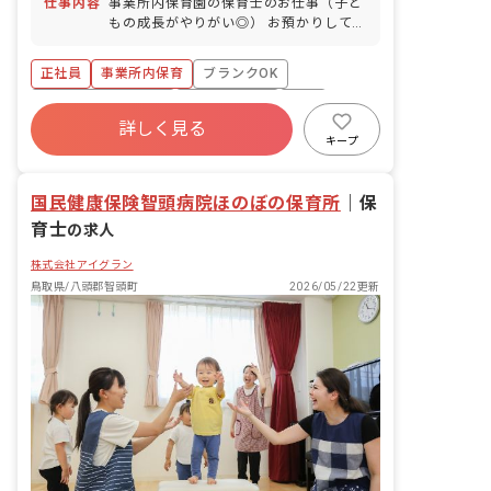
仕事内容
事業所内保育園の保育士のお仕事（子ど
もの成長がやりがい◎） お預かりしてい
る子ども達についてお世話をお願いしま
す。 ・食事・睡眠・排泄・清潔・衣類の
正社員
事業所内保育
ブランクOK
着脱等 ・集団生活を通じた社会性の装着
・行事の計画・実行、お知らせの作成
ボーナス・賞与あり
社会保険完備
有給
詳しく見る
福利厚生充実
退職金制度
昇給昇進あり
キープ
産休育休制度
国民健康保険智頭病院ほのぼの保育所
｜
保
育士
の求人
株式会社アイグラン
鳥取県/八頭郡智頭町
2026/05/22更新