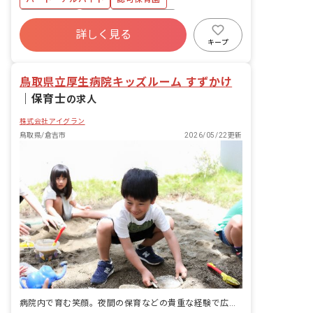
等 ・集団生活を通じた社会性の装着 ・
行事の計画・実行、お知らせの作成
ブランクOK
有給
福利厚生充実
詳しく見る
昇給昇進あり
産休育休制度
未経験歓迎
キープ
研修充実
WEB面接OK
鳥取県立厚生病院キッズルーム すずかけ
｜
保育士
の求人
株式会社アイグラン
鳥取県/倉吉市
2026/05/22更新
病院内で育む笑顔。夜間の保育などの貴重な経験で広がるキャリア