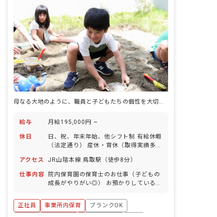
母なる大地のように、職員と子どもたちの個性を大切にする笑顔溢れる施設
給与
月給195,000円 ~
休日
日、祝、年末年始、他シフト制 有給休暇
（法定通り） 産休・育休（取得実績多
数） 介護休業 慶弔休暇 ※年間休日107
アクセス
JR山陰本線 鳥取駅（徒歩8分）
日
仕事内容
院内保育園の保育士のお仕事（子どもの
成長がやりがい◎） お預かりしている子
ども達についてお世話をお願いします ・
食事・睡眠・排泄・清潔・衣類の着脱等
正社員
事業所内保育
ブランクOK
・集団生活を通じた社会性の装着 ・行事