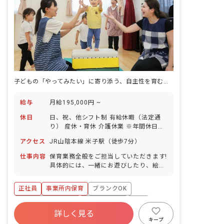
子どもの「やってみたい」に寄り添う、自主性を育む保育のプロへ
給与
月給195,000円 ~
休日
日、祝、他シフト制 有給休暇（法定通
り） 産休・育休 介護休業 ※年間休日
107日
アクセス
JR山陰本線 米子駅（徒歩7分）
仕事内容
保育業務全般をご担当していただきます!
具体的には、一緒にお遊びしたり、絵本
を読んだり、園児のお食事のサポートや
お昼寝、お着替え、お散歩などをお任せ
正社員
事業所内保育
ブランクOK
します!
ボーナス・賞与あり
社会保険完備
有給
詳しく見る
福利厚生充実
退職金制度
昇給昇進あり
キープ