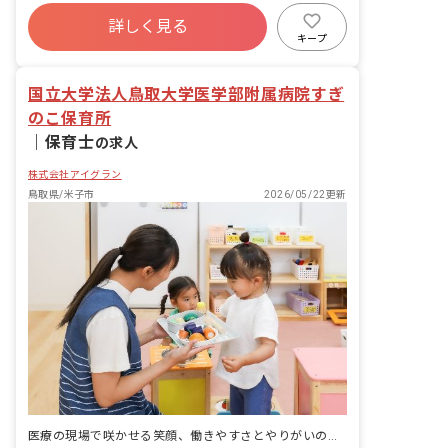
の計画・実行、お知らせの作成
ボーナス・賞与あり
社会保険完備
有給
詳しく見る
福利厚生充実
退職金制度
昇給昇進あり
キープ
産休育休制度
国立大学法人鳥取大学医学部附属病院すぎ
のこ保育所
｜
保育士
の求人
株式会社アイグラン
鳥取県/米子市
2026/05/22更新
医療の現場で咲かせる笑顔、働きやすさとやりがいの両立を目指します