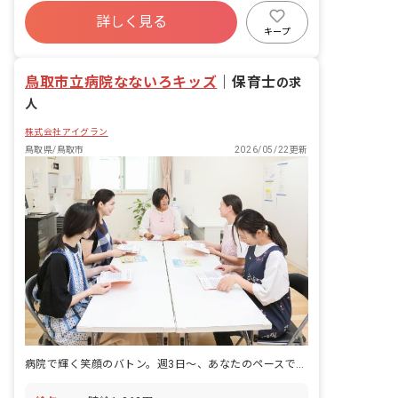
ブランクOK
有給
福利厚生充実
詳しく見る
産休育休制度
未経験歓迎
研修充実
キープ
WEB面接OK
複数園あり
鳥取市立病院なないろキッズ
｜
保育士
の求
人
株式会社アイグラン
鳥取県/鳥取市
2026/05/22更新
病院で輝く笑顔のバトン。週3日～、あなたのペースで保育士デビュー