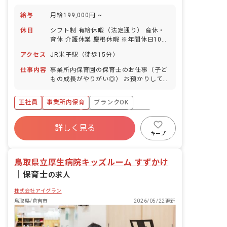
給与
月給199,000円 ~
休日
シフト制 有給休暇（法定通り） 産休・
育休 介護休業 慶弔休暇 ※年間休日107
日（週1日または4週4日以上の休日を付
アクセス
JR米子駅（徒歩15分）
与）
仕事内容
事業所内保育園の保育士のお仕事（子ど
もの成長がやりがい◎） お預かりしてい
る子ども達についてお世話をお願いしま
す ・食事・睡眠・排泄・清潔・衣類の着
正社員
事業所内保育
ブランクOK
脱等 ・集団生活を通じた社会性の装着
・行事の計画・実行、お知らせの作成
ボーナス・賞与あり
社会保険完備
有給
詳しく見る
福利厚生充実
退職金制度
昇給昇進あり
キープ
産休育休制度
鳥取県立厚生病院キッズルーム すずかけ
｜
保育士
の求人
株式会社アイグラン
鳥取県/倉吉市
2026/05/22更新