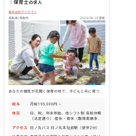
｜
保育士
の求人
株式会社アイグラン
鳥取県/鳥取市
2026/05/22更新
あなたの個性が花開く保育の地で、子どもと共に育つ明日がある
給与
月給195,000円 ~
休日
日、祝、年末年始、他シフト制 有給休暇
（法定通り） 産休・育休（取得実績多
数） 介護休業 慶弔休暇 ※年間休日107
アクセス
日ノ丸バス 日ノ丸本社前駅（徒歩2分）
日