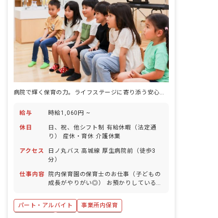
病院で輝く保育の力。ライフステージに寄り添う安心の職場
給与
時給1,060円 ~
休日
日、祝、他シフト制 有給休暇（法定通
り） 産休・育休 介護休業
アクセス
日ノ丸バス 高城線 厚生病院前（徒歩3
分）
仕事内容
院内保育園の保育士のお仕事（子どもの
成長がやりがい◎） お預かりしている子
ども達についてお世話をお願いします ・
食事・睡眠・排泄・清潔・衣類の着脱等
パート・アルバイト
事業所内保育
・集団生活を通じた社会性の装着 ・行事
の計画・実行、お知らせの作成