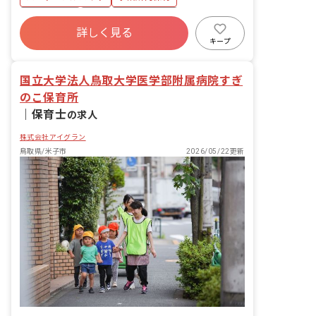
着脱等 ・集団生活を通じた社会性の装着
・行事の計画・実行、お知らせの作成
ブランクOK
有給
福利厚生充実
詳しく見る
産休育休制度
未経験歓迎
研修充実
キープ
WEB面接OK
複数園あり
国立大学法人鳥取大学医学部附属病院すぎ
のこ保育所
｜
保育士
の求人
株式会社アイグラン
鳥取県/米子市
2026/05/22更新