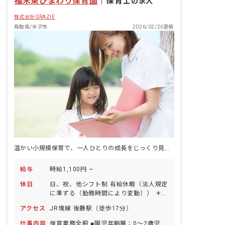
福米東ひまわり保育園
｜
保育士
の求人
株式会社GRAZIE
鳥取県/米子市
2026/02/26更新
温かい小規模保育で、一人ひとりの成長をじっくり見守る喜びを分かち合いませんか？
給与
時給1,100円 ~
休日
日、祝、他シフト制 有給休暇（法人規定
に準ずる（勤務時間により変動）） ＊休
日はシフトによる
アクセス
JR境線 後藤駅（徒歩17分）
仕事内容
保育業務全般 ■園児年齢層：0～2歳児