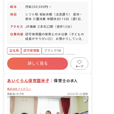
給与
月給200,000円 ~
休日
シフト制 有給休暇（法定通り） 産休・
育休 介護休業 年間休日110日（週1日ま
たは4週4日以上の休日を付与） ※年
アクセス
JR境線 三本松口駅（徒歩12分）
によって変更の可能性有
仕事内容
認可保育園の保育士のお仕事（子どもの
成長がやりがい◎） お預かりしている子
ども達についてお世話をお願いします。
・食事・睡眠・排泄・清潔・衣類の着脱
正社員
認可保育園
ブランクOK
等 ・集団生活を通じた社会性の装着 ・
行事の計画・実行、お知らせの作成
ボーナス・賞与あり
社会保険完備
有給
詳しく見る
福利厚生充実
退職金制度
昇給昇進あり
キープ
産休育休制度
あいぐらん保育園米子
｜
保育士
の求人
株式会社アイグラン
鳥取県/米子市
2026/05/22更新