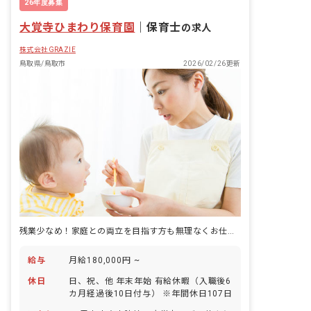
26年度募集
大覚寺ひまわり保育園
｜
保育士
の求人
株式会社GRAZIE
鳥取県/鳥取市
2026/02/26更新
残業少なめ！家庭との両立を目指す方も無理なくお仕事ができますよ。
給与
月給180,000円 ~
休日
日、祝、他 年末年始 有給休暇（入職後6
カ月経過後10日付与） ※年間休日107日