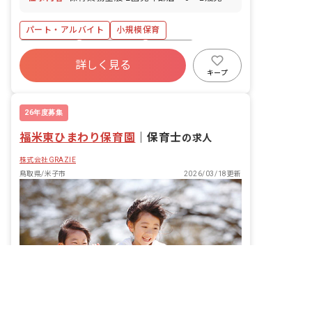
パート・アルバイト
小規模保育
ブランクOK
産休育休制度
車通勤可
詳しく見る
キープ
26年度募集
福米東ひまわり保育園
｜
保育士
の求人
株式会社GRAZIE
鳥取県/米子市
2026/03/18更新
非公開の求人多数！ 紹介登録はこちら
鳥取県の求人を紹介してもらう