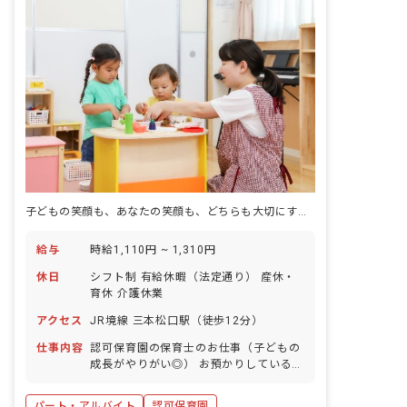
子どもの笑顔も、あなたの笑顔も、どちらも大切にする保育の舞台
給与
時給1,110円 ~ 1,310円
休日
シフト制 有給休暇（法定通り） 産休・
育休 介護休業
アクセス
JR境線 三本松口駅（徒歩12分）
仕事内容
認可保育園の保育士のお仕事（子どもの
成長がやりがい◎） お預かりしている子
ども達についてお世話をお願いします。
・食事・睡眠・排泄・清潔・衣類の着脱
パート・アルバイト
認可保育園