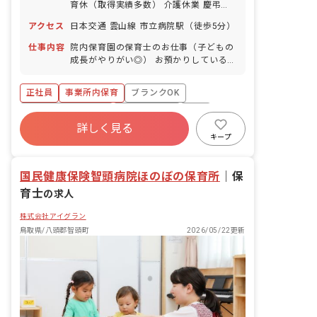
育休（取得実績多数） 介護休業 慶弔休
暇 ※年間休日107日（週1日または4週4
アクセス
日本交通 雲山線 市立病院駅（徒歩5分）
日以上の休日を付与）
仕事内容
院内保育園の保育士のお仕事（子どもの
成長がやりがい◎） お預かりしている子
ども達についてお世話をお願いします ・
食事・睡眠・排泄・清潔・衣類の着脱等
正社員
事業所内保育
ブランクOK
・集団生活を通じた社会性の装着 ・行事
の計画・実行、お知らせの作成
ボーナス・賞与あり
社会保険完備
有給
詳しく見る
福利厚生充実
退職金制度
昇給昇進あり
キープ
産休育休制度
国民健康保険智頭病院ほのぼの保育所
｜
保
育士
の求人
株式会社アイグラン
鳥取県/八頭郡智頭町
2026/05/22更新