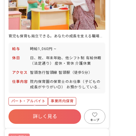
育児も保育も両立できる。あなたの成長を支える職場です
給与
時給1,060円 ~
休日
日、祝、年末年始、他シフト制 有給休暇
（法定通り） 産休・育休 介護休業
アクセス
智頭急行智頭線 智頭駅（徒歩5分）
仕事内容
院内保育園の保育士のお仕事（子どもの
成長がやりがい◎） お預かりしている子
ども達についてお世話をお願いします ・
食事・睡眠・排泄・清潔・衣類の着脱等
パート・アルバイト
事業所内保育
・集団生活を通じた社会性の装着 ・行事
の計画・実行、お知らせの作成
ブランクOK
有給
福利厚生充実
詳しく見る
産休育休制度
未経験歓迎
研修充実
キープ
WEB面接OK
複数園あり