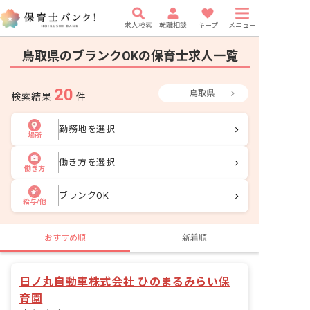
求人検索
転職相談
キープ
メニュー
鳥取県のブランクOKの保育士求人一覧
20
鳥取県
検索結果
件
勤務地を選択
場所
働き方を選択
働き方
ブランクOK
給与/他
おすすめ順
新着順
日ノ丸自動車株式会社 ひのまるみらい保
育園