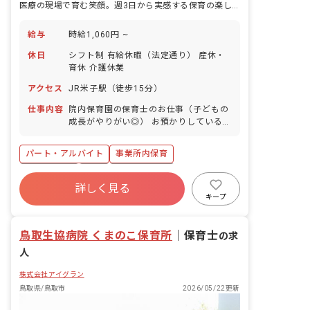
医療の現場で育む笑顔。週3日から実感する保育の楽しさ
給与
時給1,060円 ~
休日
シフト制 有給休暇（法定通り） 産休・
育休 介護休業
アクセス
JR米子駅（徒歩15分）
仕事内容
院内保育園の保育士のお仕事（子どもの
成長がやりがい◎） お預かりしている子
ども達についてお世話をお願いします ・
食事・睡眠・排泄・清潔・衣類の着脱等
パート・アルバイト
事業所内保育
・集団生活を通じた社会性の装着 ・行事
の計画・実行、お知らせの作成
ブランクOK
有給
福利厚生充実
詳しく見る
産休育休制度
未経験歓迎
研修充実
キープ
WEB面接OK
複数園あり
鳥取生協病院 くまのこ保育所
｜
保育士
の求
人
株式会社アイグラン
鳥取県/鳥取市
2026/05/22更新