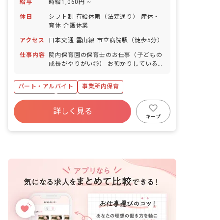
給与
時給1,060円 ~
休日
シフト制 有給休暇（法定通り） 産休・
育休 介護休業
アクセス
日本交通 雲山線 市立病院駅（徒歩5分）
仕事内容
院内保育園の保育士のお仕事（子どもの
成長がやりがい◎） お預かりしている子
ども達についてお世話をお願いします ・
食事・睡眠・排泄・清潔・衣類の着脱等
パート・アルバイト
事業所内保育
・集団生活を通じた社会性の装着 ・行事
の計画・実行、お知らせの作成
ブランクOK
有給
福利厚生充実
詳しく見る
産休育休制度
未経験歓迎
研修充実
キープ
WEB面接OK
複数園あり