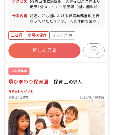
アクセス
63雲山市立病院線 大覚寺口バス停より
徒歩1分 ■マイカー通勤可（園に無料駐
車場あり） 【アクセス詳細】 住宅街の
仕事内容
認定こども園における保育業務全般を行
中にある園です。
なっていただきます。 ＜具体的な業務内
容＞ 主な業務としてはピアノ、外遊び、
園外へのお散歩などの保育業務 壁面制作
正社員
小規模保育
ブランクOK
などの環境設備・構成 週案、月案、日
誌、クラス通信などの作成・記入など
ボーナス・賞与あり
【仕事内容補足】 ・小規模保育で園児の
詳しく見る
寮・住宅・家賃補助あり
社会保険完備
数も少ないのでゆったり保育ができま
キープ
す。 ・朝・昼の時点で注意事項の全体共
有給
福利厚生充実
退職金制度
有を欠かさないため、保育士間の共有事
残業少なめ
項などがしっかり連携とれています。
26年度募集
（保育士一人ひとりの認識ズレがない）
境ひまわり保育園
｜
保育士
の求人
株式会社GRAZIE
鳥取県/境港市
2026/03/18更新