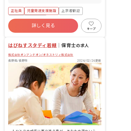
話、運動を通して心と身体を育むサポー
ト、イベントなど日々の子どもたちとの
正社員
児童発達支援施設
上京者歓迎
活動、支援の記録、送迎業務（施設より
5km圏内）
ボーナス・賞与あり
詳しく見る
寮・住宅・家賃補助あり
社会保険完備
キープ
有給
福利厚生充実
残業少なめ
昇給昇進あり
はぴねすスタディ若槻
｜
保育士
の求人
株式会社オンアンドオン/オネストリィ株式会社
長野県/長野市
2026/02/26更新