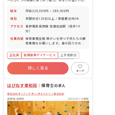
一人ひとりの成長に寄り添う喜び。あなたの温かい心が未来を育む場所。
給与
月給220,000円 ~ 280,000円
休日
年間休日120日以上 / 家庭都合休OK
アクセス
長野電鉄長野線 信濃吉田駅（徒歩19
分）
仕事内容
保育業務全般 障がいを持つ子供たちの療
育業務をお願いします。身の回りのお世
話、運動を通して心と身体を育むサポー
ト、イベントなど日々の子どもたちとの
正社員
放課後等デイサービス
上京者歓迎
活動、支援の記録、送迎業務（施設より
5km圏内）
ボーナス・賞与あり
年間休日120日以上
詳しく見る
寮・住宅・家賃補助あり
社会保険完備
キープ
有給
福利厚生充実
残業少なめ
はぴねす東和田
｜
保育士
の求人
株式会社オンアンドオン/オネストリィ株式会社
長野県/長野市
2026/01/16更新