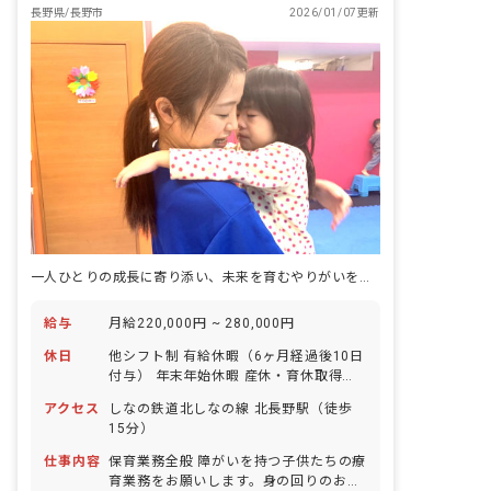
長野県/長野市
2026/01/07更新
一人ひとりの成長に寄り添い、未来を育むやりがいをあなたに！
給与
月給220,000円 ~ 280,000円
休日
他シフト制 有給休暇（6ヶ月経過後10日
付与） 年末年始休暇 産休・育休取得実
績有り（取得実績100％）
アクセス
しなの鉄道北しなの線 北長野駅（徒歩
15分）
仕事内容
保育業務全般 障がいを持つ子供たちの療
育業務をお願いします。身の回りのお世