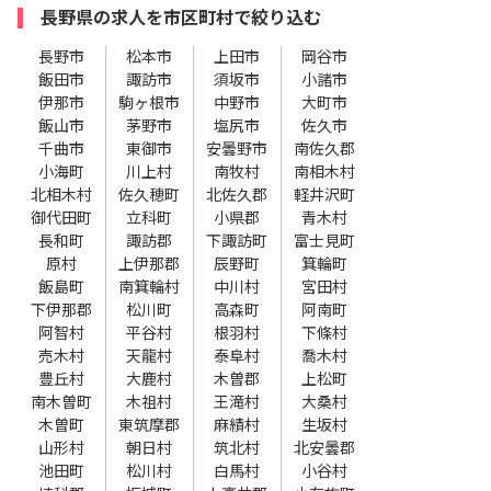
長野県の求人を市区町村で絞り込む
長野市
松本市
上田市
岡谷市
飯田市
諏訪市
須坂市
小諸市
伊那市
駒ヶ根市
中野市
大町市
飯山市
茅野市
塩尻市
佐久市
千曲市
東御市
安曇野市
南佐久郡
小海町
川上村
南牧村
南相木村
北相木村
佐久穂町
北佐久郡
軽井沢町
御代田町
立科町
小県郡
青木村
長和町
諏訪郡
下諏訪町
富士見町
原村
上伊那郡
辰野町
箕輪町
飯島町
南箕輪村
中川村
宮田村
下伊那郡
松川町
高森町
阿南町
阿智村
平谷村
根羽村
下條村
売木村
天龍村
泰阜村
喬木村
豊丘村
大鹿村
木曽郡
上松町
南木曽町
木祖村
王滝村
大桑村
木曽町
東筑摩郡
麻績村
生坂村
山形村
朝日村
筑北村
北安曇郡
池田町
松川村
白馬村
小谷村