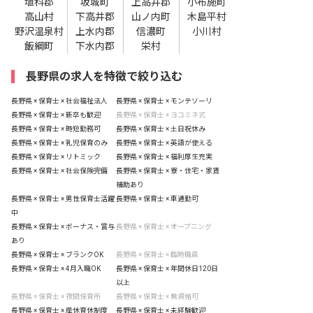
埴科郡
坂城町
上高井郡
小布施町
高山村
下高井郡
山ノ内町
木島平村
野沢温泉村
上水内郡
信濃町
小川村
飯綱町
下水内郡
栄村
長野県の求人を特徴で絞り込む
長野県 × 保育士 × 社会福祉法人
長野県 × 保育士 × モンテソーリ
長野県 × 保育士 × 新卒も歓迎
長野県 × 保育士 × ヨコミネ式
長野県 × 保育士 × 時短勤務可
長野県 × 保育士 × 土日祝休み
長野県 × 保育士 × 乳児保育のみ
長野県 × 保育士 × 英語が使える
長野県 × 保育士 × リトミック
長野県 × 保育士 × 福利厚生充実
長野県 × 保育士 × 社会保険完備
長野県 × 保育士 × 寮・住宅・家賃
補助あり
長野県 × 保育士 × 男性保育士活躍
長野県 × 保育士 × 車通勤可
中
長野県 × 保育士 × ボーナス・賞与
長野県 × 保育士 × オープニング
あり
長野県 × 保育士 × ブランクOK
長野県 × 保育士 × 臨時職員
長野県 × 保育士 × 4月入職OK
長野県 × 保育士 × 年間休日120日
以上
長野県 × 保育士 × 夜間保育所
長野県 × 保育士 × 無資格可
長野県 × 保育士 × 産休育休制度
長野県 × 保育士 × 未経験歓迎