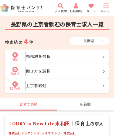
求人検索
転職相談
キープ
メニュー
長野県の上京者歓迎の保育士求人一覧
4
長野県
検索結果
件
勤務地を選択
場所
働き方を選択
働き方
上京者歓迎
給与/他
おすすめ順
新着順
TODAY is New Life東和田
｜
保育士
の求人
株式会社オンアンドオン/オネストリィ株式会社