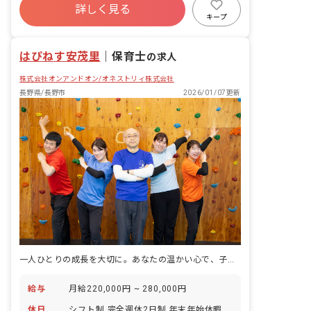
の様子をPCへ入力） ・児童の送迎・添
詳しく見る
寮・住宅・家賃補助あり
社会保険完備
乗（学校やご自宅へのお迎え・お送りを
キープ
行います） 送迎範囲:事業所から10km圏
有給
福利厚生充実
残業少なめ
内 主な送迎先:長野養護学校、三輪小学
昇給昇進あり
はぴねす安茂里
校、浅川小学校、城東小学校、緑が丘小
｜
保育士
の求人
学校、南部小学校など ・イベントの企
株式会社オンアンドオン/オネストリィ株式会社
画・実行 ・一定以上の職位の場合、マネ
ジメント業務のフ...
長野県/長野市
2026/01/07更新
一人ひとりの成長を大切に。あなたの温かい心で、子どもたちの未来を育みませんか？
給与
月給220,000円 ~ 280,000円
休日
シフト制 完全週休2日制 年末年始休暇