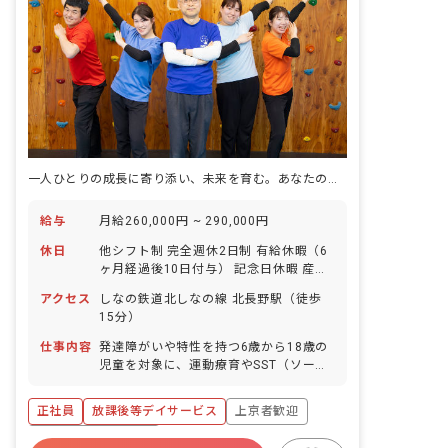
一人ひとりの成長に寄り添い、未来を育む。あなたの温かい心が輝く場所です。
給与
月給260,000円 ~ 290,000円
休日
他シフト制 完全週休2日制 有給休暇（6
ヶ月経過後10日付与） 記念日休暇 産
休・育休実績あり 特別休暇付与あり ※
アクセス
しなの鉄道北しなの線 北長野駅（徒歩
年間休日107日
15分）
仕事内容
発達障がいや特性を持つ6歳から18歳の
児童を対象に、運動療育やSST（ソーシ
ャルスキルトレーニング）を通じて発育
を支援する業務です。 具体的な業務内
正社員
放課後等デイサービス
上京者歓迎
容: ・児童療育（運動、学習などの支
援） ・活動記録の入力（児童一人ひとり
ボーナス・賞与あり