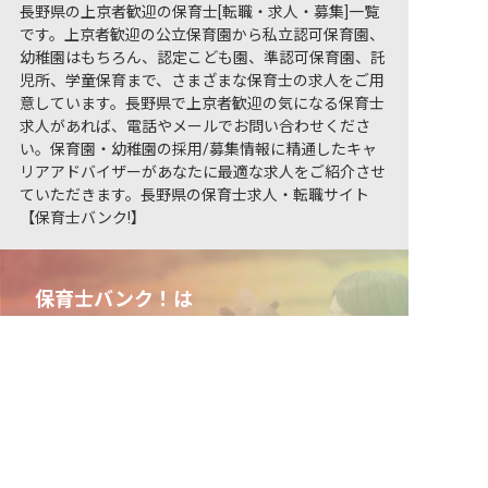
長野県の上京者歓迎の保育士[転職・求人・募集]一覧
です。上京者歓迎の公立保育園から私立認可保育園、
幼稚園はもちろん、認定こども園、準認可保育園、託
児所、学童保育まで、さまざまな保育士の求人をご用
意しています。長野県で上京者歓迎の気になる保育士
求人があれば、電話やメールでお問い合わせくださ
い。保育園・幼稚園の採用/募集情報に精通したキャ
リアアドバイザーがあなたに最適な求人をご紹介させ
ていただきます。長野県の保育士求人・転職サイト
【保育士バンク!】
保育士バンク！は
あなたに合う職場を一緒にお探します
非公開の求人多数！ 紹介登録はこちら
長野県の求人を紹介してもらう
保育をよく知るアドバイザーがフルサポート
非公開求人やここだけの保育園情報が充実
累計40万人以上が利用した信頼実績
適正な有料職業紹介事業者として