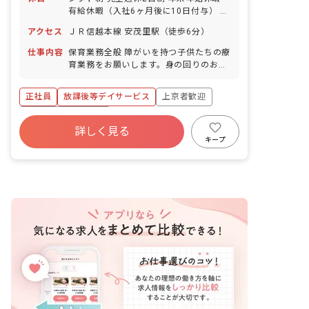
有給休暇（入社6ヶ月後に10日付与） 記
念日休暇 産休・育休実績あり 特別休暇
アクセス
ＪＲ信越本線 安茂里駅（徒歩6分）
付与あり
仕事内容
保育業務全般 障がいを持つ子供たちの療
育業務をお願いします。身の回りのお世
話、運動を通して心と身体を育むサポー
ト、イベントなど日々の子どもたちとの
正社員
放課後等デイサービス
上京者歓迎
活動、支援の記録、送迎業務（施設より
5km圏内）
ボーナス・賞与あり
詳しく見る
寮・住宅・家賃補助あり
社会保険完備
キープ
有給
福利厚生充実
残業少なめ
昇給昇進あり