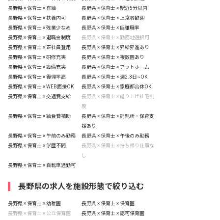
長野県 × 保育士 × 有給
長野県 × 保育士 × 駅近5分以内
長野県 × 保育士 × 扶養内可
長野県 × 保育士 × 上京者歓迎
長野県 × 保育士 × 残業少なめ
長野県 × 保育士 × 低離職率
長野県 × 保育士 × 退職金制度
長野県 × 保育士 × 勤務地選択可
長野県 × 保育士 × 正社員登用
長野県 × 保育士 × 昇給昇進あり
長野県 × 保育士 × 研修充実
長野県 × 保育士 × 複数園あり
長野県 × 保育士 × 設備充実
長野県 × 保育士 × アットホーム
長野県 × 保育士 × 復帰率高
長野県 × 保育士 × 週2.3日~OK
長野県 × 保育士 × WEB面接OK
長野県 × 保育士 × 家庭都合休OK
長野県 × 保育士 × 交通費支給
長野県 × 保育士 × 借り上げ社宅制
度
長野県 × 保育士 × 給食費補助
長野県 × 保育士 × 託児所・保育支
援あり
長野県 × 保育士 × 午前のみ勤務
長野県 × 保育士 × 午後のみ勤務
長野県 × 保育士 × 学歴不問
長野県 × 保育士 × 持ち帰り仕事な
し
長野県 × 保育士 × 自転車通勤可
長野県の求人を施設形態で絞り込む
長野県 × 保育士 × 幼稚園
長野県 × 保育士 × 保育園
長野県 × 保育士 × 公立保育園
長野県 × 保育士 × 認可保育園