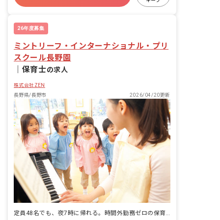
キープ
有給
福利厚生充実
退職金制度
26年度募集
ミントリーフ・インターナショナル・プリ
スクール長野園
｜
保育士
の求人
株式会社ZEN
長野県/長野市
2026/04/20更新
定員48名でも、夜7時に帰れる。時間外勤務ゼロの保育園。