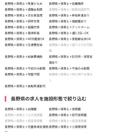
長野県 × 保育士 × 残業少なめ
長野県 × 保育士 × 低離職率
長野県 × 保育士 × 退職金制度
長野県 × 保育士 × 勤務地選択可
長野県 × 保育士 × 正社員登用
長野県 × 保育士 × 昇給昇進あり
長野県 × 保育士 × 研修充実
長野県 × 保育士 × 複数園あり
長野県 × 保育士 × 設備充実
長野県 × 保育士 × アットホーム
長野県 × 保育士 × 復帰率高
長野県 × 保育士 × 週2.3日~OK
長野県 × 保育士 × WEB面接OK
長野県 × 保育士 × 家庭都合休OK
長野県 × 保育士 × 交通費支給
長野県 × 保育士 × 借り上げ社宅制
度
長野県 × 保育士 × 給食費補助
長野県 × 保育士 × 託児所・保育支
援あり
長野県 × 保育士 × 午前のみ勤務
長野県 × 保育士 × 午後のみ勤務
長野県 × 保育士 × 学歴不問
長野県 × 保育士 × 持ち帰り仕事な
し
長野県 × 保育士 × 自転車通勤可
長野県の求人を施設形態で絞り込む
長野県 × 保育士 × 幼稚園
長野県 × 保育士 × 保育園
長野県 × 保育士 × 公立保育園
長野県 × 保育士 × 認可保育園
長野県 × 保育士 × 認証保育園
長野県 × 保育士 × 認定保育園
長野県 × 保育士 × 児童発達支援施
長野県 × 保育士 × 小規模保育