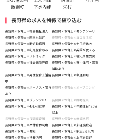
野沢温泉村
上水内郡
信濃町
小川村
飯綱町
下水内郡
栄村
長野県の求人を特徴で絞り込む
長野県 × 保育士 × 社会福祉法人
長野県 × 保育士 × モンテソーリ
長野県 × 保育士 × 新卒も歓迎
長野県 × 保育士 × ヨコミネ式
長野県 × 保育士 × 時短勤務可
長野県 × 保育士 × 土日祝休み
長野県 × 保育士 × 乳児保育のみ
長野県 × 保育士 × 英語が使える
長野県 × 保育士 × リトミック
長野県 × 保育士 × 福利厚生充実
長野県 × 保育士 × 社会保険完備
長野県 × 保育士 × 寮・住宅・家賃
補助あり
長野県 × 保育士 × 男性保育士活躍
長野県 × 保育士 × 車通勤可
中
長野県 × 保育士 × ボーナス・賞与
長野県 × 保育士 × オープニング
あり
長野県 × 保育士 × ブランクOK
長野県 × 保育士 × 臨時職員
長野県 × 保育士 × 4月入職OK
長野県 × 保育士 × 年間休日120日
以上
長野県 × 保育士 × 夜間保育所
長野県 × 保育士 × 無資格可
長野県 × 保育士 × 産休育休制度
長野県 × 保育士 × 未経験歓迎
長野県 × 保育士 × 有給
長野県 × 保育士 × 駅近5分以内
長野県 × 保育士 × 扶養内可
長野県 × 保育士 × 上京者歓迎