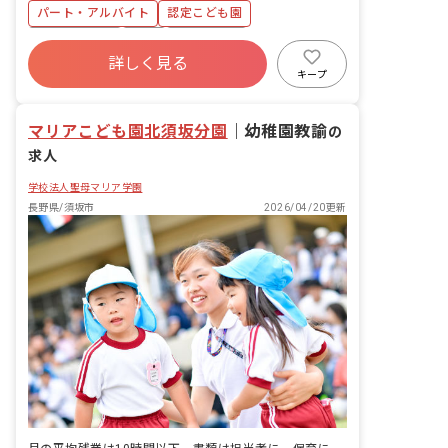
中の静かな場所にありますが大きな通り
パート・アルバイト
認定こども園
に面しており、車通勤もしやすいです。
・園から徒歩5分圏内にコンビニもあ
英語が使える
有給
残業少なめ
り、お散歩コースも充実！利便性と保育
詳しく見る
車通勤可
未経験歓迎
新卒も歓迎
環境、ともに恵まれています。
キープ
駅近5分以内
WEB面接OK
マリアこども園北須坂分園
｜
幼稚園教諭
の
求人
学校法人聖母マリア学園
長野県/須坂市
2026/04/20更新