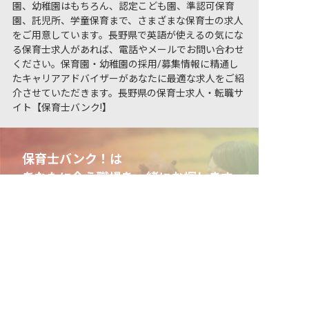
園、幼稚園はもちろん、認定こども園、準認可保育
園、託児所、学童保育まで、さまざまな保育士の求人
をご用意しています。長野県で英語が使えるの気にな
る保育士求人があれば、電話やメールでお問い合わせ
ください。保育園・幼稚園の採用/募集情報に精通し
たキャリアアドバイザーがあなたに最適な求人をご紹
介させていただきます。長野県の保育士求人・転職サ
イト【保育士バンク!】
保育士バンク！は
あなたに合う職場を一緒にお探します
非公開の求人多数！ 紹介登録はこちら
保育をよく知るアドバイザーがフルサポート
長野県の求人を紹介してもらう
非公開求人やここだけの保育園情報が充実
累計40万人以上が利用した信頼実績
適正な有料職業紹介事業者として
厚生労働省の認定取得