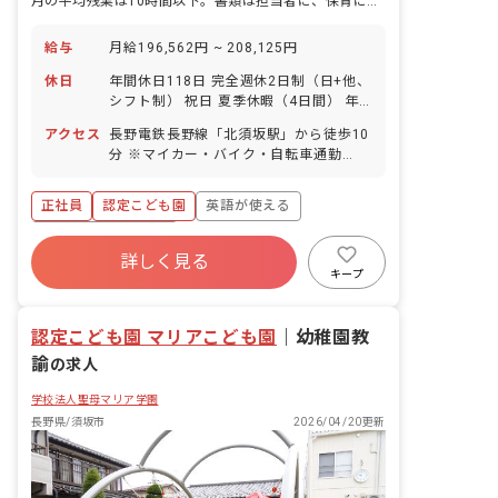
月の平均残業は10時間以下。書類は担当者に、保育に専念できる園。
給与
月給196,562円 ~ 208,125円
休日
年間休日118日 完全週休2日制（日+他、
シフト制） 祝日 夏季休暇（4日間） 年
末年始休暇 有給休暇（法定通り付与、半
アクセス
長野電鉄長野線「北須坂駅」から徒歩10
日単位取得可能） 慶弔休暇 産前産後・
分 ※マイカー・バイク・自転車通勤
育児休暇（取得率100％！復帰実績も多
OK（無料の駐車場と駐輪場を完備） ・
数あります）※姉妹園実績
住宅街の中の静かな場所にあります。 ・
正社員
認定こども園
英語が使える
園から徒歩5分圏内にコンビニもあり、
お散歩コースも充実！利便性と保育環
ボーナス・賞与あり
境、ともに恵まれています。
詳しく見る
寮・住宅・家賃補助あり
社会保険完備
キープ
有給
福利厚生充実
退職金制度
残業少なめ
認定こども園 マリアこども園
｜
幼稚園教
諭
の求人
学校法人聖母マリア学園
長野県/須坂市
2026/04/20更新