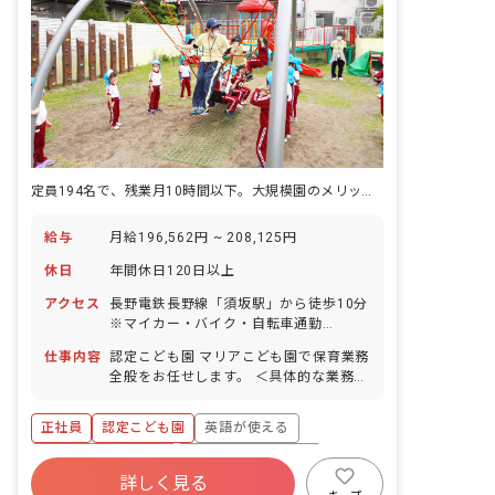
定員194名で、残業月10時間以下。大規模園のメリットと、小さな園の落ち着きが両立している
給与
月給196,562円 ~ 208,125円
休日
年間休日120日以上
アクセス
長野電鉄長野線「須坂駅」から徒歩10分
※マイカー・バイク・自転車通勤
OK（無料の駐車場と駐輪場を完備） ・
仕事内容
認定こども園 マリアこども園で保育業務
住宅街の中の静かな場所にありますが大
全般をお任せします。 ＜具体的な業務内
きな通りに面しており、車通勤もしやす
容＞ 週案作成 月案作成 日誌作成 クラス
いです。 ・園から徒歩5分圏内にコンビ
通信作成 外遊び 園外へのお散歩
ニもあり、お散歩コースも充実！利便性
正社員
認定こども園
英語が使える
と保育環境、ともに恵まれています。
ボーナス・賞与あり
年間休日120日以上
詳しく見る
寮・住宅・家賃補助あり
社会保険完備