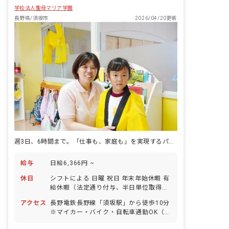
学校法人聖母マリア学園
長野県/須坂市
2026/04/20更新
週3日、6時間まで。「仕事も、家庭も」を実現するパート勤務があります
給与
日給6,366円 ~
休日
シフトによる 日曜 祝日 年末年始休暇 有
給休暇（法定通り付与、半日単位取得可
能）
アクセス
長野電鉄長野線「須坂駅」から徒歩10分
※マイカー・バイク・自転車通勤OK（無
料の駐車場と駐輪場を完備） ・住宅街の