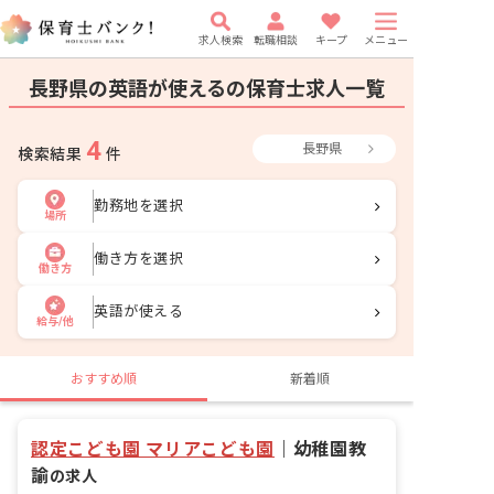
求人検索
転職相談
キープ
メニュー
長野県の英語が使えるの保育士求人一覧
4
長野県
検索結果
件
勤務地を選択
場所
働き方を選択
働き方
英語が使える
給与/他
おすすめ順
新着順
認定こども園 マリアこども園
｜
幼稚園教
諭
の求人