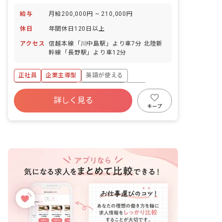
給与
月給200,000円 ~ 210,000円
休日
年間休日120日以上
アクセス
信越本線「川中島駅」より車7分 北陸新
幹線「長野駅」より車12分
正社員
企業主導型
英語が使える
年間休日120日以上
社会保険完備
有給
詳しく見る
残業少なめ
車通勤可
ブランクOK
キープ