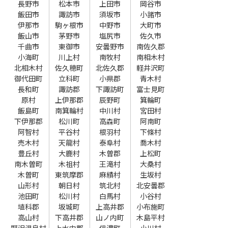
長野市
松本市
上田市
岡谷市
飯田市
諏訪市
須坂市
小諸市
伊那市
駒ヶ根市
中野市
大町市
飯山市
茅野市
塩尻市
佐久市
千曲市
東御市
安曇野市
南佐久郡
小海町
川上村
南牧村
南相木村
北相木村
佐久穂町
北佐久郡
軽井沢町
御代田町
立科町
小県郡
青木村
長和町
諏訪郡
下諏訪町
富士見町
原村
上伊那郡
辰野町
箕輪町
飯島町
南箕輪村
中川村
宮田村
下伊那郡
松川町
高森町
阿南町
阿智村
平谷村
根羽村
下條村
売木村
天龍村
泰阜村
喬木村
豊丘村
大鹿村
木曽郡
上松町
南木曽町
木祖村
王滝村
大桑村
木曽町
東筑摩郡
麻績村
生坂村
山形村
朝日村
筑北村
北安曇郡
池田町
松川村
白馬村
小谷村
埴科郡
坂城町
上高井郡
小布施町
高山村
下高井郡
山ノ内町
木島平村