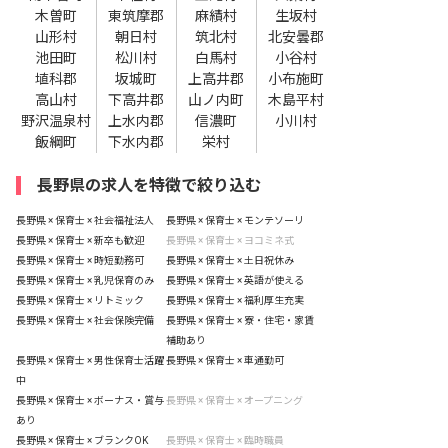
木曽町
東筑摩郡
麻績村
生坂村
山形村
朝日村
筑北村
北安曇郡
池田町
松川村
白馬村
小谷村
埴科郡
坂城町
上高井郡
小布施町
高山村
下高井郡
山ノ内町
木島平村
野沢温泉村
上水内郡
信濃町
小川村
飯綱町
下水内郡
栄村
長野県の求人を特徴で絞り込む
長野県 × 保育士 × 社会福祉法人
長野県 × 保育士 × モンテソーリ
長野県 × 保育士 × 新卒も歓迎
長野県 × 保育士 × ヨコミネ式
長野県 × 保育士 × 時短勤務可
長野県 × 保育士 × 土日祝休み
長野県 × 保育士 × 乳児保育のみ
長野県 × 保育士 × 英語が使える
長野県 × 保育士 × リトミック
長野県 × 保育士 × 福利厚生充実
長野県 × 保育士 × 社会保険完備
長野県 × 保育士 × 寮・住宅・家賃
補助あり
長野県 × 保育士 × 男性保育士活躍
長野県 × 保育士 × 車通勤可
中
長野県 × 保育士 × ボーナス・賞与
長野県 × 保育士 × オープニング
あり
長野県 × 保育士 × ブランクOK
長野県 × 保育士 × 臨時職員