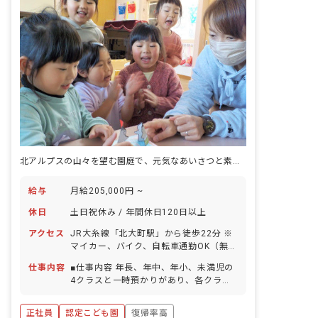
北アルプスの山々を望む園庭で、元気なあいさつと素直な心を育てる認定こども園です。
給与
月給205,000円 ~
休日
土日祝休み / 年間休日120日以上
アクセス
JR大糸線「北大町駅」から徒歩22分 ※
マイカー、バイク、自転車通勤OK（無料
の駐車場と駐輪場を完備）
仕事内容
■仕事内容 年長、年中、年小、未満児の
4クラスと一時預かりがあり、各クラス
約3名の職員で担当していただきます。
必ず2～3名体制の複数担任制でクラスを
正社員
認定こども園
復帰率高