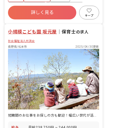
受け持っていただくことになり、1年を
かけて業務に慣れていただきます。 ■大
ボーナス・賞与あり
年間休日120日以上
切にしていること ・元気にあいさつがで
詳しく見る
社会保険完備
土日祝休み
有給
きること ・心から感謝のことばがいえる
キープ
こと ・素直にあやまることができること
福利厚生充実
退職金制度
■1日の流れ（3歳児1号認定の場合）
小規模こども園 坂元屋
7:30 早朝預かり保育（当番制） 9:00
｜
保育士
の求人
～9:30 登園時間 自由遊び 10:00 朝
社会福祉法人州浜会
の全体体操 出席確認 10:15 クラス活
動 11:10 片付け・昼食準備 11:30 昼
長野県/松本市
2025/04/30更新
食 12:30 片付け・トイレ・口腔ケア
13:00 お昼寝 14:00 クラス活動・自
由時間・帰りの支度 14:30 降園 14:30
～ 延長預かり保育（当番制） 以降、ク
ラス準備等 ※複数担任制なので、随時交
代で休憩や書き物、クラス準備を行ない
ます。
短期間のお仕事をお探しの方も歓迎！幅広い世代が活躍する職場環境です
給与
月給238,750円 ~ 244,000円