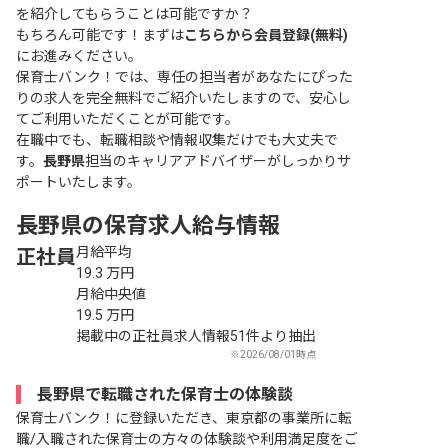
を紹介してもらうことは可能ですか？
もちろん可能です！まずは
こちらから会員登録(無料)
にお進みください。
保育士バンク！では、専任の担当者があなたにぴった
りの求人を完全無料でご紹介いたしますので、安心し
てご利用いただくことが可能です。
在職中でも、転職相談や情報収集だけでも大丈夫で
す。
長野県
担当のキャリアアドバイザーがしっかりサ
ポートいたします。
長野県の保育求人給与情報
月給平均
正社員
19.3
万円
月給中央値
19.5
万円
掲載中の正社員求人情報51件より抽出
※2026/08/01時点
長野県で転職された保育士の体験談
保育士バンク！に登録いただき、東京都の事業所に転
職/入職された保育士の方々の体験談や利用満足度をご