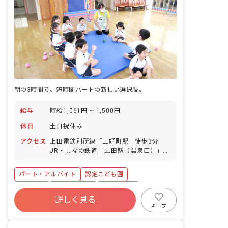
朝の3時間で。短時間パートの新しい選択肢。
給与
時給1,061円 ~ 1,500円
休日
土日祝休み
アクセス
上田電鉄別所線「三好町駅」徒歩3分
JR・しなの鉄道「上田駅（温泉口）」徒
歩15分 ※マイカー・バイク・自転車通
勤OK（駐輪場・駐車場無料）
パート・アルバイト
認定こども園
復帰率高
社会保険完備
土日祝休み
詳しく見る
有給
昇給昇進あり
産休育休制度
キープ
社会福祉法人
車通勤可