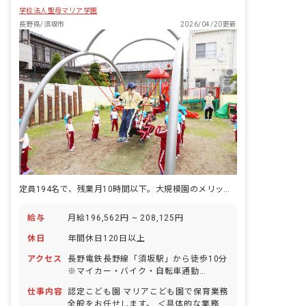
学校法人聖母マリア学園
長野県/須坂市
2026/04/20更新
定員194名で、残業月10時間以下。大規模園のメリットと、小さな園の落ち着きが両立している
給与
月給196,562円 ~ 208,125円
休日
年間休日120日以上
アクセス
長野電鉄長野線「須坂駅」から徒歩10分
※マイカー・バイク・自転車通勤
OK（無料の駐車場と駐輪場を完備） ・
仕事内容
認定こども園 マリアこども園で保育業務
住宅街の中の静かな場所にありますが大
全般をお任せします。 ＜具体的な業務内