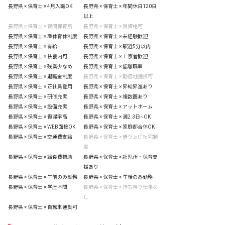
長野県 × 保育士 × 4月入職OK
長野県 × 保育士 × 年間休日120日
以上
長野県 × 保育士 × 夜間保育所
長野県 × 保育士 × 無資格可
長野県 × 保育士 × 産休育休制度
長野県 × 保育士 × 未経験歓迎
長野県 × 保育士 × 有給
長野県 × 保育士 × 駅近5分以内
長野県 × 保育士 × 扶養内可
長野県 × 保育士 × 上京者歓迎
長野県 × 保育士 × 残業少なめ
長野県 × 保育士 × 低離職率
長野県 × 保育士 × 退職金制度
長野県 × 保育士 × 勤務地選択可
長野県 × 保育士 × 正社員登用
長野県 × 保育士 × 昇給昇進あり
長野県 × 保育士 × 研修充実
長野県 × 保育士 × 複数園あり
長野県 × 保育士 × 設備充実
長野県 × 保育士 × アットホーム
長野県 × 保育士 × 復帰率高
長野県 × 保育士 × 週2.3日~OK
長野県 × 保育士 × WEB面接OK
長野県 × 保育士 × 家庭都合休OK
長野県 × 保育士 × 交通費支給
長野県 × 保育士 × 借り上げ社宅制
度
長野県 × 保育士 × 給食費補助
長野県 × 保育士 × 託児所・保育支
援あり
長野県 × 保育士 × 午前のみ勤務
長野県 × 保育士 × 午後のみ勤務
長野県 × 保育士 × 学歴不問
長野県 × 保育士 × 持ち帰り仕事な
し
長野県 × 保育士 × 自転車通勤可