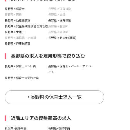
長野県 × 保育士
長野県 × 保育補助
長野県 × 園長
長野県 × 主任
長野県 × 幼稚園教諭
長野県 × 保育教諭
長野県 × 児童発達支援管理責任者
長野県 × 看護師
長野県 × 栄養士
長野県 × 調理師
長野県 × 事務職・総合職
長野県 × その他(職種)
長野県 × 児童指導員
長野県の求人を雇用形態で絞り込む
長野県 × 保育士 × 正社員
長野県 × 保育士 × パート・アルバ
イト
長野県 × 保育士 × 契約社員
長野県の保育士求人一覧
近隣エリアの復帰率高の求人
新潟県×復帰率高
石川県×復帰率高