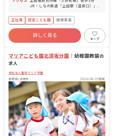
アクセス
上田電鉄別所線「三好町駅」徒歩3分
り 有給休暇（法定通り付与／半日単位で
JR・しなの鉄道「上田駅（温泉口）」徒
取得可） 産前産後・育児休暇（取得率
歩15分 ※マイカー・バイク・自転車通
100％、復帰率もほぼ100％です！） 介
勤OK（駐輪場・駐車場無料）
護・看護休暇 慶弔休暇
正社員
認定こども園
復帰率高
ボーナス・賞与あり
詳しく見る
寮・住宅・家賃補助あり
社会保険完備
キープ
有給
退職金制度
昇給昇進あり
産休育休制度
マリアこども園北須坂分園
｜
幼稚園教諭
の
求人
学校法人聖母マリア学園
長野県/須坂市
2026/04/20更新