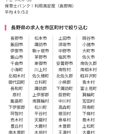
保育士バンク！利用満足度（長野県）
平均
4.9
/5.0
長野県の求人を市区町村で絞り込む
長野市
松本市
上田市
岡谷市
飯田市
諏訪市
須坂市
小諸市
伊那市
駒ヶ根市
中野市
大町市
飯山市
茅野市
塩尻市
佐久市
千曲市
東御市
安曇野市
南佐久郡
小海町
川上村
南牧村
南相木村
北相木村
佐久穂町
北佐久郡
軽井沢町
御代田町
立科町
小県郡
青木村
長和町
諏訪郡
下諏訪町
富士見町
原村
上伊那郡
辰野町
箕輪町
飯島町
南箕輪村
中川村
宮田村
下伊那郡
松川町
高森町
阿南町
阿智村
平谷村
根羽村
下條村
売木村
天龍村
泰阜村
喬木村
豊丘村
大鹿村
木曽郡
上松町
南木曽町
木祖村
王滝村
大桑村