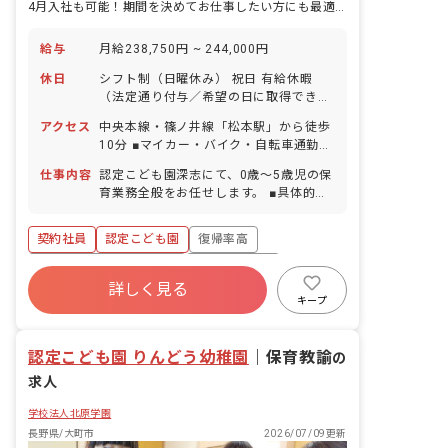
4月入社も可能！期間を決めてお仕事したい方にも最適です
給与
月給238,750円 ~ 244,000円
休日
シフト制（日曜休み） 祝日 有給休暇
（法定通り付与／希望の日に取得できま
す！） 産休育休制度（取得率・復帰率と
アクセス
中央本線・篠ノ井線「松本駅」から徒歩
もに100％） リフレッシュ休暇（有給休
10分 ■マイカー・バイク・自転車通勤
暇とは別に年3日） ※年間休日105日
OK（無料駐車場・駐輪場完備） ◇駅前
（有休は別途付与）
仕事内容
認定こども園深志にて、0歳～5歳児の保
には飲食店やコンビニが多数あり、ショ
育業務全般をお任せします。 ■具体的な
ッピングモールもあるので買い物をする
仕事内容 ・乳児クラスは連絡帳記入（連
のに便利です。
絡帳記入以外の書類業務はなし） ・保護
契約社員
認定こども園
復帰率高
者対応（子どもの受け入れや送り出し）
寮・住宅・家賃補助あり
社会保険完備
詳しく見る
有給
残業少なめ
産休育休制度
キープ
社会福祉法人
車通勤可
認定こども園 りんどう幼稚園
｜
保育教諭
の
求人
学校法人北原学園
長野県/大町市
2026/07/09更新