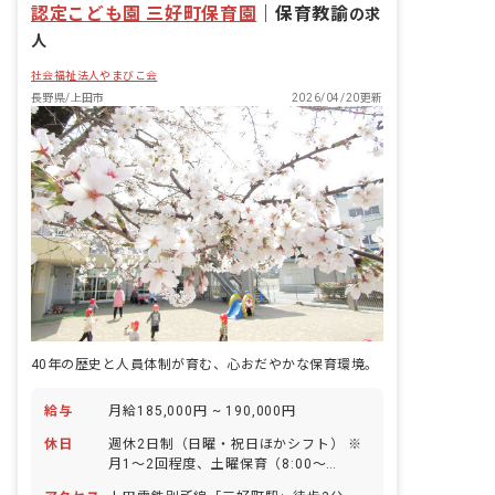
認定こども園 三好町保育園
｜
保育教諭
の求
人
社会福祉法人やまびこ会
長野県/上田市
2026/04/20更新
40年の歴史と人員体制が育む、心おだやかな保育環境。
給与
月給185,000円 ~ 190,000円
休日
週休2日制（日曜・祝日ほかシフト） ※
月1～2回程度、土曜保育（8:00～
13:00、または13:00～18:00）の勤務あ