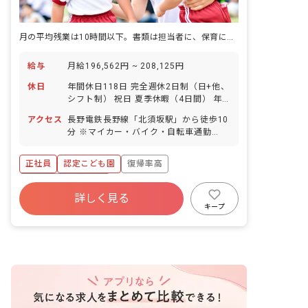
月の平均残業は10時間以下。書類は担当者に、保育に専念できる園。
給与
月給196,562円 ~ 208,125円
休日
年間休日118日 完全週休2日制（日+他、
シフト制） 祝日 夏季休暇（4日間） 年
末年始休暇 有給休暇（法定通り付与、半
アクセス
長野電鉄長野線「北須坂駅」から徒歩10
日単位取得可能） 慶弔休暇 産前産後・
分 ※マイカー・バイク・自転車通勤
育児休暇（取得率100％！復帰実績も多
OK（無料の駐車場と駐輪場を完備） ・
数あります）※姉妹園実績
住宅街の中の静かな場所にあります。 ・
正社員
認定こども園
復帰率高
園から徒歩5分圏内にコンビニもあり、
お散歩コースも充実！利便性と保育環
ボーナス・賞与あり
境、ともに恵まれています。
詳しく見る
寮・住宅・家賃補助あり
社会保険完備
キープ
有給
福利厚生充実
退職金制度
残業少なめ