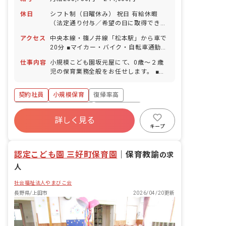
休日
シフト制（日曜休み） 祝日 有給休暇
（法定通り付与／希望の日に取得できま
す！） 産休育休制度（取得率・復帰率と
アクセス
中央本線・篠ノ井線「松本駅」から車で
もに100％） リフレッシュ休暇（有給休
20分 ■マイカー・バイク・自転車通勤
暇とは別に年3日） ※年間休日105日
OK（無料駐車場・駐輪場完備） ◇駅前
（有休は別途付与）
仕事内容
小規模こども園坂元屋にて、0歳～２歳
には飲食店やコンビニが多数あり、ショ
児の保育業務全般をお任せします。 ■具
ッピングモールもあるので買い物をする
体的な仕事内容 ・乳児クラスは連絡帳記
のに便利です。
入（連絡帳記入以外の書類業務はなし）
契約社員
小規模保育
復帰率高
・保護者対応（子どもの受け入れや送り
出し）
寮・住宅・家賃補助あり
社会保険完備
詳しく見る
有給
残業少なめ
産休育休制度
キープ
社会福祉法人
車通勤可
認定こども園 三好町保育園
｜
保育教諭
の求
人
社会福祉法人やまびこ会
長野県/上田市
2026/04/20更新