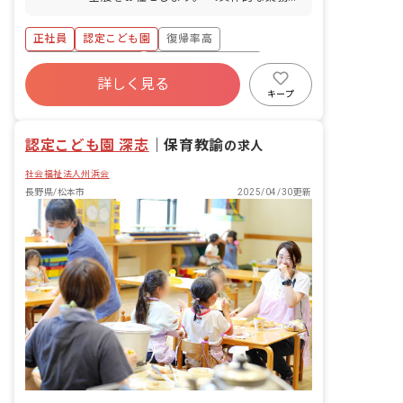
きな通りに面しており、車通勤もしやす
容＞ 週案作成 月案作成 日誌作成 クラス
いです。 ・園から徒歩5分圏内にコンビ
通信作成 外遊び 園外へのお散歩
ニもあり、お散歩コースも充実！利便性
正社員
認定こども園
復帰率高
と保育環境、ともに恵まれています。
ボーナス・賞与あり
年間休日120日以上
詳しく見る
寮・住宅・家賃補助あり
社会保険完備
キープ
有給
福利厚生充実
退職金制度
認定こども園 深志
｜
保育教諭
の求人
社会福祉法人州浜会
長野県/松本市
2025/04/30更新