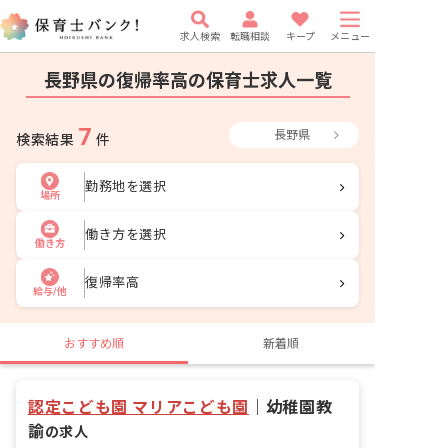
求人検索
転職相談
キープ
メニュー
長野県の復帰率高の保育士求人一覧
7
長野県
検索結果
件
勤務地を選択
場所
働き方を選択
働き方
復帰率高
給与/他
おすすめ順
新着順
認定こども園 マリアこども園
｜
幼稚園教
諭
の求人