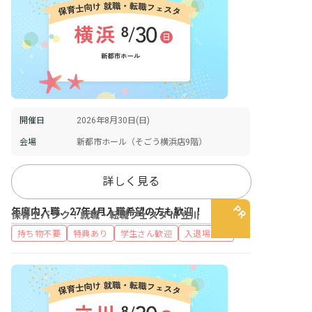
開催日
2026年8月30日(日)
会場
新都市ホール（そごう横浜店9階）
詳しく見る
年度内入職、27年4月入職希望の方も歓迎！
保育士バンク！就職・転職フェスタ in 立川
持ち物不要
特典あり
学生さん歓迎
入退場自由