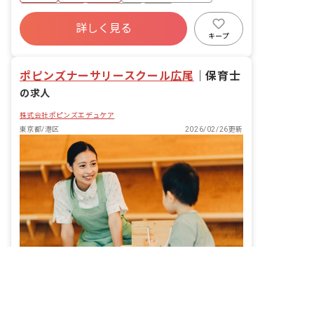
活動も実施しております。 当園では、子
社会保険完備
土日祝休み
有給
どもたちだけでなく職員にとっても「心
詳しく見る
残業少なめ
昇給昇進あり
産休育休制度
の基地」となれるような保育園を目指し
キープ
ています。 子育て世代の方、未経験の
駅近5分以内
方、ブランクのある方も歓迎いたしま
ポピンズナーサリースクール広尾
す。 私たちと一緒に、子どもたちの想い
｜
保育士
を形にする保育園を創りませんか。
の求人
株式会社ポピンズエデュケア
東京都/港区
2026/02/26更新
非公開の求人多数！ 紹介登録はこちら
東京都の求人を紹介してもらう
子どもたちの成長を一番近くで応援！あなたの温かい心が輝く場所です。