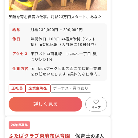
笑顔を育む保育の仕事。月給23万円スタート、あなたの経験を活かせます。
給与
月給230,000円 ~ 290,000円
休日
年間休日: 108日 ■4週8休制（シフト
制） ■有給休暇（入社日に10日付与） ■
産前産後休暇 ■育児休暇 ■慶弔休暇、結
アクセス
東京メトロ南北線 「六本木一丁目 駅」
婚休暇などの特別休暇あり ◆株式会社
より徒歩1分
tenでは、希望休が取りやすい環境を整
えています。 毎月「必ずお休みが必要な
仕事内容
ten kidsアークヒルズ園にて保育士業務
日」の相談が可能です！オンオフのメリ
をお任せいたします ■具体的な仕事内容
ハリをつけて、プライベートも充実でき
子どもの日常的な生活介助 ・清掃業務
ます。 ◆新規開設園も多い中、産休育休
・事務書類業務 ・行事計画 など
正社員
企業主導型
ボーナス・賞与あり
取得実績あり。男性スタッフも取得しま
した！ ライフステージの変化に合わせて
社会保険完備
有給
福利厚生充実
安心して長く活躍できる環境です。
詳しく見る
退職金制度
残業少なめ
昇給昇進あり
キープ
産休育休制度
26年度募集
ふたばクラブ東麻布保育園
｜
保育士
の求人