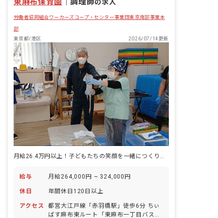
東麻布保育園
｜
調理師
の求人
労働者協同組合ワーカーズコープ・センター事業団東京南部事業本
部
東京都/港区
2026/07/14更新
月給26.4万円以上！子どもたちの笑顔を一緒につくりませんか。
給与
月給264,000円 ~ 324,000円
休日
年間休日120日以上
アクセス
都営大江戸線「赤羽橋駅」徒歩6分 ちぃ
ばす麻布東ルート「東麻布一丁目バス