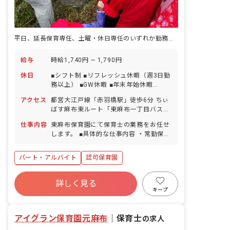
平日、延長保育専任、土曜・休日専任のいずれか勤務！自分らしく働けます
給与
時給1,740円 ~ 1,790円
休日
■シフト制 ■リフレッシュ休暇（週3日勤
務以上） ■GW休暇 ■年末年始休暇
（12/31～1/3） ■有給休暇（取得率
アクセス
都営大江戸線「赤羽橋駅」徒歩6分 ちぃ
80％／半日間単位での取得可／5日以上
ばす麻布東ルート「東麻布一丁目バス
の連休有給使用で取得可） ■慶弔休暇 ■
停」下車後、徒歩1分 ■自転車通勤
産前産後・育児休暇（取得率100％・復
仕事内容
東麻布保育園にて保育士の業務をお任せ
OK（駐輪場完備）
帰率100％） ■介護・看護休暇
します。 ■具体的な仕事内容 ・常勤保育
士と共に子どもたちの生活、あそびをサ
ポート
パート・アルバイト
認可保育園
ボーナス・賞与あり
詳しく見る
寮・住宅・家賃補助あり
社会保険完備
キープ
有給
福利厚生充実
残業少なめ
昇給昇進あり
産休育休制度
アイグラン保育園元麻布
｜
保育士
の求人