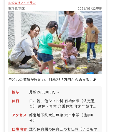
株式会社アイグラン
東京都/港区
2026/05/22更新
子どもの笑顔が原動力。月給26.8万円から始まる、あなたらしい保育の道
給与
月給268,000円 ~
休日
日、祝、他シフト制 有給休暇（法定通
り） 産休・育休 介護休業 年末年始休暇
年間休日110日 ※年によって変更の可
アクセス
都営地下鉄大江戸線 六本木駅（徒歩8
能性有
分）
仕事内容
認可保育園の保育士のお仕事（子どもの