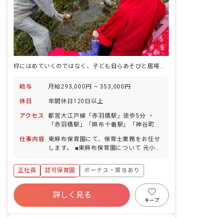
枠にはめていくのではなく、子ども自らあそびと居場所を決め、自らの成長を待ちます
給与
月給293,000円 ~ 353,000円
休日
年間休日120日以上
アクセス
都営大江戸線「赤羽橋駅」徒歩5分 ・
「赤羽橋駅」「麻布十番駅」「神谷町
駅」と3線利用可能の好立地！ ・東京タ
仕事内容
東麻布保育園にて、保育士業務をお任せ
ワーを真上に見上げる都会のど真ん中で
します。 ■東麻布保育園について 元小学
すが、増上寺や芝公園が近く、緑にも恵
校を園舎として活用。その広さを生かし
まれており、お散歩コースも充実してい
いつでも外に出ることができ、畑での野
ます。 ・商店街やスーパーが近くにある
正社員
認可保育園
ボーナス・賞与あり
菜作りや泥んこになり自然に親しんで遊
ので、終業後のお買い物にも便利です！
んでいます。保育室も広いので、自然と
年間休日120日以上
■自転車通勤可（駐輪場あり）
異年齢の交流が行えます。 保育・行事や
詳しく見る
寮・住宅・家賃補助あり
社会保険完備
運営はトップダウンでなく、働く人の主
キープ
体性を大切にして、すべての職種の職員
有給
福利厚生充実
残業少なめ
が全員で話し合って決めています。