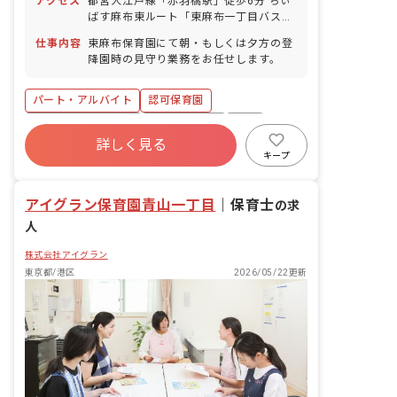
アクセス
都営大江戸線「赤羽橋駅」徒歩6分 ちぃ
1/3） ■有給休暇（取得率80％／半日間
ばす麻布東ルート「東麻布一丁目バス
単位での取得可／5日以上の連休有給使
停」下車後、徒歩1分 ■自転車通勤
用で取得可） ■慶弔休暇 ■産前産後・育
仕事内容
東麻布保育園にて朝・もしくは夕方の登
OK（駐輪場完備）
児休暇（取得率100％・復帰率100％）
降園時の見守り業務をお任せします。
■介護・看護休暇
パート・アルバイト
認可保育園
ボーナス・賞与あり
社会保険完備
有給
詳しく見る
福利厚生充実
残業少なめ
昇給昇進あり
キープ
産休育休制度
未経験歓迎
アイグラン保育園青山一丁目
｜
保育士
の求
人
株式会社アイグラン
東京都/港区
2026/05/22更新