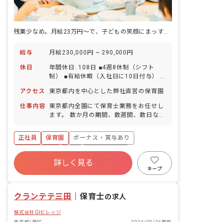
残業少なめ。月給23万円〜で、子どもの笑顔にまっすぐ向き合う。
給与
月給230,000円 ~ 290,000円
休日
年間休日: 108日 ■4週8休制（シフト
制） ■有給休暇（入社日に10日付与） ■
産前産後休暇 ■育児休暇 ■慶弔休暇、結
アクセス
東京都内を中心とした弊社直営の保育園
婚休暇などの特別休暇あり ◆株式会社
tenでは、希望休が取りやすい環境を整
仕事内容
東京都内全園にて保育士業務をお任せし
えています。 毎月「必ずお休みが必要な
ます。 数か月の期間、数週間、数日な
日」の相談が可能です！オンオフのメリ
ど、さまざまなバリエーションで園をま
ハリをつけて、プライベートも充実でき
わっていただくことを想定しています。
正社員
保育園
ボーナス・賞与あり
ます。 ◆新規開設園も多い中、産休育休
■具体的な仕事内容 ・保育業務全般
取得実績あり。男性スタッフも取得しま
社会保険完備
有給
福利厚生充実
した！ ライフステージの変化に合わせて
詳しく見る
退職金制度
残業少なめ
昇給昇進あり
安心して長く活躍できる環境です。
キープ
産休育休制度
クランテテ三田
｜
保育士
の求人
株式会社GIビレッジ