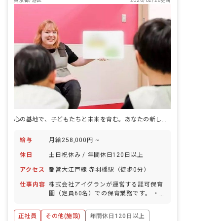
東京都/港区
2026/02/26更新
心の基地で、子どもたちと未来を育む。あなたの新しい一歩を応援します。
給与
月給258,000円 ~
休日
土日祝休み / 年間休日120日以上
アクセス
都営大江戸線 赤羽橋駅（徒歩0分）
仕事内容
株式会社アイグランが運営する認可保育
園（定員60名）での保育業務です。 ・
保育業務全般 ・主活動の企画・実施 ・
おむつ交換 ・食事介助 ・園内の清掃 な
正社員
その他(施設)
年間休日120日以上
ど ・専門講師による週1回のリトミック