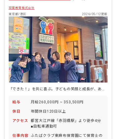
双葉教育株式会社
東京都/港区
2026/05/12更新
「できた！」を共に喜ぶ。子どもの笑顔と成長が、あなたの明日を輝かせる。
給与
月給260,000円 ~ 353,500円
休日
年間休日120日以上
アクセス
都営大江戸線「赤羽橋駅」より徒歩4分
■自転車通勤可
仕事内容
ふたばクラブ東麻布保育園にて保育士の