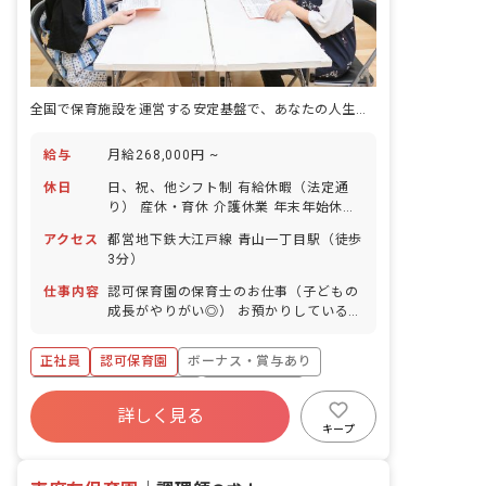
全国で保育施設を運営する安定基盤で、あなたの人生に寄り添う保育キャリア
給与
月給268,000円 ~
休日
日、祝、他シフト制 有給休暇（法定通
り） 産休・育休 介護休業 年末年始休暇
年間休日110日 ※年によって変更の可
アクセス
都営地下鉄大江戸線 青山一丁目駅（徒歩
能性有
3分）
仕事内容
認可保育園の保育士のお仕事（子どもの
成長がやりがい◎） お預かりしている子
ども達についてお世話をお願いします。
・食事・睡眠・排泄・清潔・衣類の着脱
正社員
認可保育園
ボーナス・賞与あり
等 ・集団生活を通じた社会性の装着 ・
行事の計画・実行、お知らせの作成
寮・住宅・家賃補助あり
社会保険完備
詳しく見る
有給
福利厚生充実
退職金制度
キープ
昇給昇進あり
産休育休制度