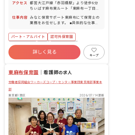
アクセス
都営大江戸線「赤羽橋駅」より徒歩6分
相談OK） ■慶弔休暇 ■リフレッシュ休暇
ちぃばす麻布東ルート「東麻布一丁目バ
（勤務日数に応じて） ■産前産後・育
ス停」下車後、徒歩1分 ■自転車通勤
児休暇（取得率100％・復帰率100％）
仕事内容
みなと保育サポート東麻布にて保育士の
OK（駐輪スペース完備）
■介護・看護休暇
業務をお任せします。 ■具体的な仕事内
容 ・0歳児～5歳児の保育全般 ・連絡帳
記入（システム対応） ・保育室清掃、洗
パート・アルバイト
認可外保育園
濯、おもちゃ拭き ・製作物の作成 ・保
護者対応 ・イベント、行事のお手伝い
社会保険完備
有給
福利厚生充実
※異年齢保育を採用しており、クラス分
詳しく見る
残業少なめ
昇給昇進あり
産休育休制度
けはしていないため、職員全員でみてい
キープ
ます
乳児保育のみ
正社員登用
東麻布保育園
｜
看護師
の求人
労働者協同組合ワーカーズコープ・センター事業団東京南部事業本
部
東京都/港区
2026/07/14更新