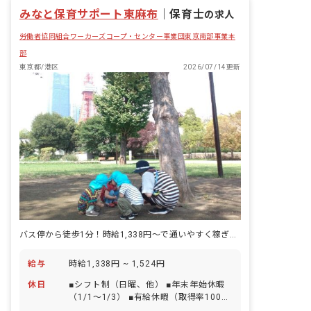
昇給昇進あり
みなと保育サポート東麻布
｜
保育士
の求人
労働者協同組合ワーカーズコープ・センター事業団東京南部事業本
部
東京都/港区
2026/07/14更新
バス停から徒歩1分！時給1,338円～で通いやすく稼ぎやすい環境です！
給与
時給1,338円 ~ 1,524円
休日
■シフト制（日曜、他） ■年末年始休暇
（1/1～1/3） ■有給休暇（取得率100％
／1時間単位での取得可／5日以上の連休