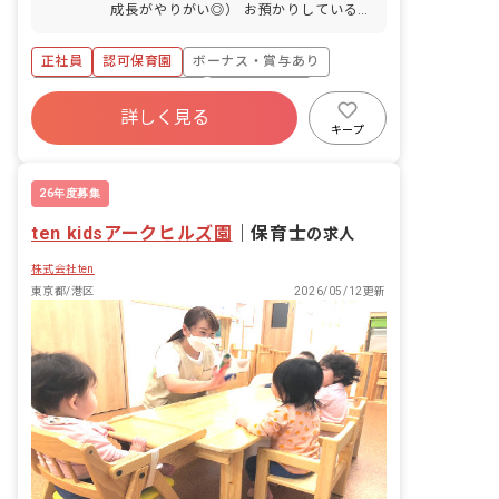
成長がやりがい◎） お預かりしている子
ども達についてお世話をお願いします。
・食事・睡眠・排泄・清潔・衣類の着脱
正社員
認可保育園
ボーナス・賞与あり
等 ・集団生活を通じた社会性の装着 ・
行事の計画・実行、お知らせの作成
寮・住宅・家賃補助あり
社会保険完備
詳しく見る
有給
福利厚生充実
退職金制度
キープ
昇給昇進あり
産休育休制度
26年度募集
ten kidsアークヒルズ園
｜
保育士
の求人
株式会社ten
東京都/港区
2026/05/12更新