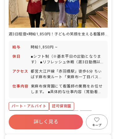
週3日程度×時給1,850円！子どもの笑顔を支える看護師を募集します
給与
時給1,850円 ~
休日
■シフト制（※基本平日の出勤となりま
す） ■リフレッシュ休暇（週3日勤務以
上） ■GW休暇 ■年末年始休暇（12/31～
アクセス
都営大江戸線「赤羽橋駅」徒歩6分 ちぃ
1/3） ■有給休暇（取得率80％／半日間
ばす麻布東ルート「東麻布一丁目バス
単位での取得可／5日以上の連休有給使
停」下車後、徒歩1分 ■自転車通勤
用で取得可） ■慶弔休暇 ■産前産後・育
仕事内容
東麻布保育園にて看護師の業務をお任せ
OK（駐輪場完備）
児休暇（取得率100％・復帰率100％）
します。 ■具体的な仕事内容（常勤看護
■介護・看護休暇
師と共に行います） ・体調不良児の対
応、記録 ・保護者対応 ・計測介助、記
パート・アルバイト
認可保育園
録 ・健診介助、記録 ・0、1歳児保育補
助
ボーナス・賞与あり
社会保険完備
有給
詳しく見る
福利厚生充実
残業少なめ
昇給昇進あり
キープ
産休育休制度
未経験歓迎