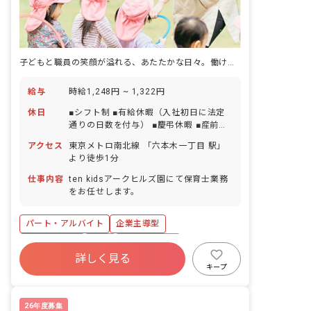
子どもと職員の笑顔が溢れる、あたたかな日々。働けてよかった！と思える園
給与
時給1,248円 ~ 1,322円
休日
■シフト制 ■有給休暇（入社初日に法定
通りの日数を付与） ■慶弔休暇 ■産前産
後・育児休暇 ■介護・看護休暇
アクセス
東京メトロ南北線 「六本木一丁目 駅」
より徒歩1分
仕事内容
ten kidsアークヒルズ園にて保育士業務
をお任せします。
パート・アルバイト
企業主導型
社会保険完備
有給
福利厚生充実
詳しく見る
残業少なめ
産休育休制度
乳児保育のみ
キープ
未経験歓迎
新卒も歓迎
26年度募集