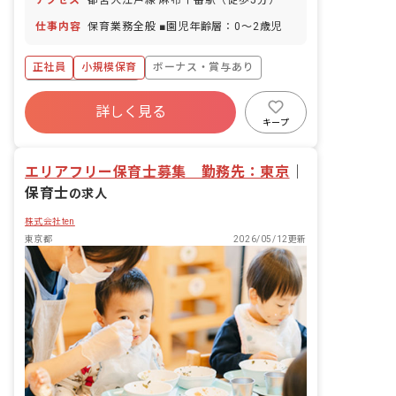
アクセス
都営大江戸線 麻布十番駅（徒歩5分）
仕事内容
保育業務全般 ■園児年齢層：0～2歳児
正社員
小規模保育
ボーナス・賞与あり
年間休日120日以上
詳しく見る
寮・住宅・家賃補助あり
社会保険完備
キープ
有給
福利厚生充実
残業少なめ
昇給昇進あり
エリアフリー保育士募集 勤務先：東京
｜
保育士
の求人
株式会社ten
東京都
2026/05/12更新