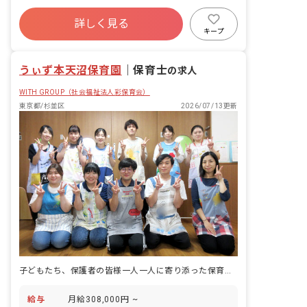
寮・住宅・家賃補助あり
社会保険完備
詳しく見る
有給
福利厚生充実
退職金制度
キープ
残業少なめ
昇給昇進あり
うぃず本天沼保育園
｜
保育士
の求人
WITH GROUP（社会福祉法人彩保育会）
東京都/杉並区
2026/07/13更新
子どもたち、保護者の皆様一人一人に寄り添った保育を目指して
給与
月給308,000円 ~