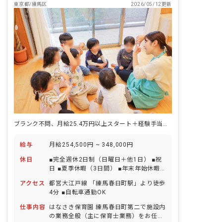
東京都/練馬区
2026/05/12更新
ブランク不問、月給25.4万円以上スタート＋経験手当あり♪賞与年3回
給与
月給254,500円 ~ 348,000円
休日
■完全週休2日制（日曜日＋他1日） ■祝
日 ■夏季休暇（3日間） ■年末年始休暇
（6日間） ■有給休暇（取得率100％／半
アクセス
都営大江戸線 「練馬春日町駅」より徒歩
日単位から取得可能／5日以上の連休応
4分 ■自転車通勤OK
相談） ■慶弔休暇 ■産前産後・育児休暇
（取得率100％・復帰率100％） ■介
仕事内容
はなさき保育園 練馬春日町第二で施設内
護・看護休暇
の業務全般（主に保育士業務）をお任せ