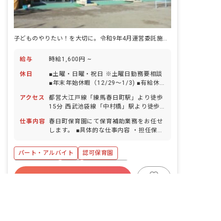
子どものやりたい！を大切に。令和9年4月運営委託施設で保育補助を募集中！
給与
時給1,600円 ~
休日
■土曜・日曜・祝日 ※土曜日勤務要相談
■年末年始休暇（12/29～1/3) ■有給休
暇（法定通り）
アクセス
都営大江戸線「練馬春日町駅」より徒歩
15分 西武池袋線「中村橋」駅より徒歩
20分 ■自転車通勤可（通勤用電動自転車
仕事内容
春日町保育園にて保育補助業務をお任せ
貸与あり）
します。 ■具体的な仕事内容 ・担任保育
士の保育補助 ・食事の配膳、介助、片付
け ・午睡準備、片付け 等
パート・アルバイト
認可保育園
社会保険完備
有給
福利厚生充実
詳しく見る
非公開の求人多数！ 紹介登録はこちら
残業少なめ
正社員登用
4月入職OK
キープ
週2.3日~OK
複数園あり
東京都の求人を紹介してもらう
春日町第三保育園
｜
保育士
の求人