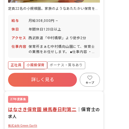
定員22名の小規模園。家族のようなあたたかい保育をしませんか？
給与
月給308,000円 ~
休日
年間休日120日以上
アクセス
西武鉄道「中村橋駅」より徒歩2分
仕事内容
保育所まぁむ中村橋向山園にて、保育士
の業務をお任せします。 ■仕事内容 ・保
育園での保育業務、運営業務全般など 入
社後は研修だけではなく、新人さん向け
正社員
小規模保育
ボーナス・賞与あり
のメンター制度も整えています。取り組
みの1つとして、園長先生のほかに「エ
年間休日120日以上
リア園長」が各園を定期的に巡回してい
詳しく見る
寮・住宅・家賃補助あり
社会保険完備
ます。カウンセラーの様な立場として、
キープ
お仕事の悩みだけでなくプライベートの
有給
福利厚生充実
退職金制度
事など何でも気軽に相談に乗っていま
残業少なめ
す！
27年度募集
はなさき保育園 練馬春日町第二
｜
保育士
の
求人
株式会社Green Earth