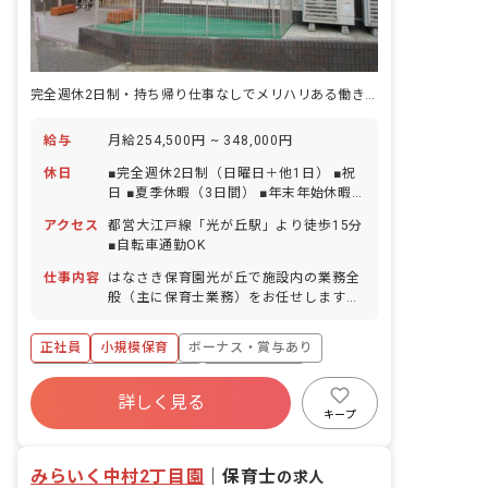
完全週休2日制・持ち帰り仕事なしでメリハリある働き方！0～2歳児保育のみ
給与
月給254,500円 ~ 348,000円
休日
■完全週休2日制（日曜日＋他1日） ■祝
日 ■夏季休暇（3日間） ■年末年始休暇
（6日間） ■有給休暇（取得率100％／半
アクセス
都営大江戸線「光が丘駅」より徒歩15分
日単位から取得可能／5日以上の連休応
■自転車通勤OK
相談） ■慶弔休暇 ■産前産後・育児休暇
（取得率100％） ■介護・看護休暇
仕事内容
はなさき保育園光が丘で施設内の業務全
般（主に保育士業務）をお任せします。
※2027年度入職に向けた募集です。
正社員
小規模保育
ボーナス・賞与あり
寮・住宅・家賃補助あり
社会保険完備
詳しく見る
有給
福利厚生充実
退職金制度
キープ
残業少なめ
昇給昇進あり
みらいく中村2丁目園
｜
保育士
の求人