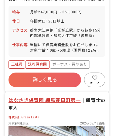
給与
月給247,000円 ~ 361,000円
休日
年間休日120日以上
アクセス
都営大江戸線「光が丘駅」から徒歩15分
西部池袋線・都営大江戸線「練馬駅」下
車後バス、「高松三丁目」バス停下車、
仕事内容
当園にて保育業務全般をお任せします。
徒歩3分
対象年齢：0歳～5歳児（園児数122名）
職員数（予定）：保育士23名、保育補助
8名、看護師1名、用務員1名、栄養士4
正社員
認可保育園
ボーナス・賞与あり
名、調理師1名 ＜MIWAの会の保育と
は？＞ 私たちは「職員自身が我が子をゆ
年間休日120日以上
だねたい保育園づくり」を行なっていま
詳しく見る
寮・住宅・家賃補助あり
社会保険完備
す。 具体的には…… ・アタッチメント
キープ
（安心感の輪）を形成する保育 ・叱る必
有給
福利厚生充実
退職金制度
要のない保育 ・アートな保育 ・「遊び
残業少なめ
はなさき保育園 練馬春日町第一
は一番の学び」の実践
｜
保育士
の
求人
株式会社Green Earth
東京都/練馬区
2026/05/12更新