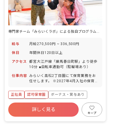
専門家チーム「みらいくラボ」による独自プログラム♪お休み＆待遇も充実
給与
月給270,500円 ~ 336,500円
休日
年間休日120日以上
アクセス
都営大江戸線「練馬春日町駅」より徒歩
10分 ■自転車通勤可（駐輪場あり）
仕事内容
みらいく高松2丁目園にて保育業務をお
任せします。 ※2027年4月入社の保育士
も募集中です。尚、採用はエリア採用の
ため、配属先は希望をお聞きしながら決
正社員
認可保育園
ボーナス・賞与あり
定します。 ■具体的な仕事内容 0歳から6
歳までのお子さまの保育業務をお任せし
年間休日120日以上
ます。一人ひとりの個性に向き合い、豊
詳しく見る
寮・住宅・家賃補助あり
社会保険完備
かな成長を促します。子どもたちの興味
キープ
関心に合わせたプログラムを考え実施し
有給
福利厚生充実
退職金制度
ます。 ■未来＋育成＝みらいく この言葉
残業少なめ
には、現代と未来をつなぐ「子どもたち