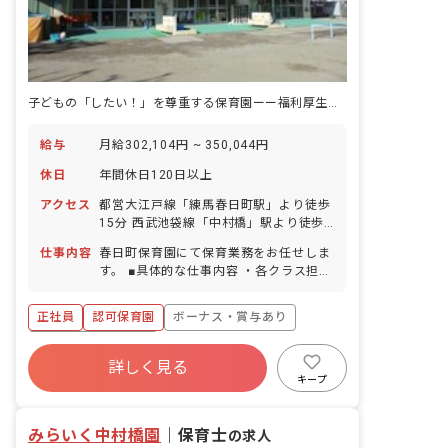
子どもの「したい！」を尊重する保育園ーー福利厚生も充実で働きやすさ◎
給与
月給302,104円 ~ 350,044円
休日
年間休日120日以上
アクセス
都営大江戸線「練馬春日町駅」より徒歩
15分 西武池袋線「中村橋」駅より徒歩
20分 ■自転車通勤可（通勤用電動自転車
仕事内容
春日町保育園にて保育業務をお任せしま
貸与あり）
す。 ■具体的な仕事内容 ・各クラス担任
業務 ・日中の保育、保育日誌 ・ドキュ
メンテーション等帳票類の作成 ・連絡帳
正社員
認可保育園
ボーナス・賞与あり
記入など ・保育計画の作成（年間、月
案、週案） ・行事や係り等の準備/保護
年間休日120日以上
者支援や子育て支援に向けての準備 ＜就
詳しく見る
寮・住宅・家賃補助あり
社会保険完備
業場所＞ 令和9年4月以降：練馬区立春
キープ
日町保育園（東京都練馬区春日町5-17-
有給
福利厚生充実
退職金制度
10） 令和8年度：法人で一番近い園に配
残業少なめ
みらいく中村橋園
属
｜
保育士
の求人