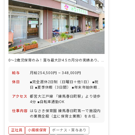
0～2歳児保育のみ！賞与最大計4.5カ月分の実績あり、ブランク不問☆
給与
月給254,500円 ~ 348,000円
休日
■完全週休2日制（日曜日＋他1日） ■祝
日 ■夏季休暇（3日間） ■年末年始休暇
（6日間） ■有給休暇（取得率100％／半
アクセス
都営大江戸線 「練馬春日町駅」より徒歩
日単位から取得可能／5日以上の連休応
4分 ■自転車通勤OK
相談） ■慶弔休暇 ■産前産後・育児休暇
（取得率100％・復帰率100％） ■介
仕事内容
はなさき保育園 練馬春日町第一で施設内
護・看護休暇
の業務全般（主に保育士業務）をお任せ
します。 ※2027年度入職に向けた募集
です。
正社員
小規模保育
ボーナス・賞与あり