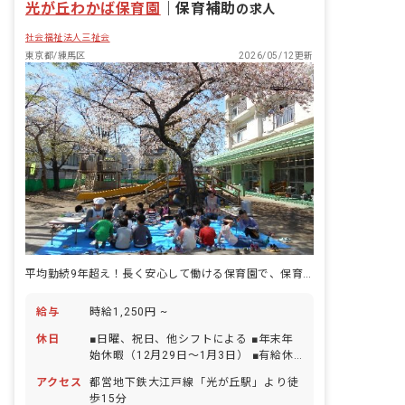
光が丘わかば保育園
｜
保育補助
の求人
社会福祉法人三祉会
東京都/練馬区
2026/05/12更新
平均勤続9年超え！長く安心して働ける保育園で、保育補助の募集♪
給与
時給1,250円 ~
休日
■日曜、祝日、他シフトによる ■年末年
始休暇（12月29日～1月3日） ■有給休
暇（法定通り付与） ■特別休暇取得制度
アクセス
都営地下鉄大江戸線「光が丘駅」より徒
あり
歩15分