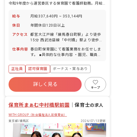
令和9年度から運営委託する保育園で看護師勤務。月給33.7万～の高待遇◎
給与
月給337,640円 ~ 353,144円
休日
年間休日120日以上
アクセス
都営大江戸線「練馬春日町駅」より徒歩
15分 西武池袋線「中村橋」駅より徒歩
20分 ■自転車通勤可（通勤用電動自転車
仕事内容
春日町保育園にて看護業務をお任せしま
貸与あり）
す。 ■具体的な仕事内容 ・園児、職員の
健康管理 ・保健衛生の管理 ・健康診断
の計画 ・保健だよりの作成 等 ＜就業
正社員
認可保育園
ボーナス・賞与あり
場所＞ 令和9年4月以降：練馬区立春日
町保育園（東京都練馬区春日町5-17-
年間休日120日以上
10） 令和8年度：法人で一番近い園に配
詳しく見る
寮・住宅・家賃補助あり
社会保険完備
属
キープ
有給
福利厚生充実
退職金制度
残業少なめ
保育所まぁむ中村橋駅前園
｜
保育士
の求人
WITH GROUP（社会福祉法人彩保育会）
東京都/練馬区
2026/07/13更新