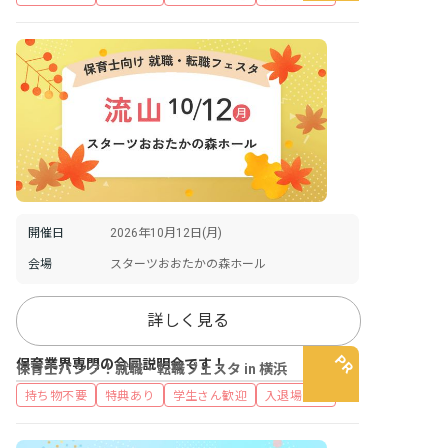
開催日
2026年10月12日(月)
会場
スターツおおたかの森ホール
詳しく見る
保育業界専門の合同説明会です！
保育士バンク！就職・転職フェスタ in 横浜
持ち物不要
特典あり
学生さん歓迎
入退場自由