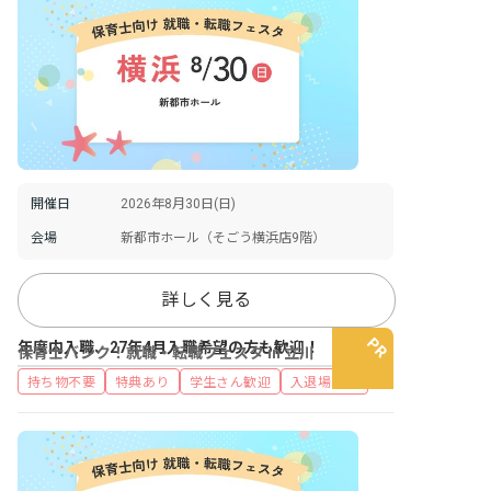
開催日
2026年8月30日(日)
会場
新都市ホール（そごう横浜店9階）
詳しく見る
年度内入職、27年4月入職希望の方も歓迎！
保育士バンク！就職・転職フェスタ in 立川
持ち物不要
特典あり
学生さん歓迎
入退場自由