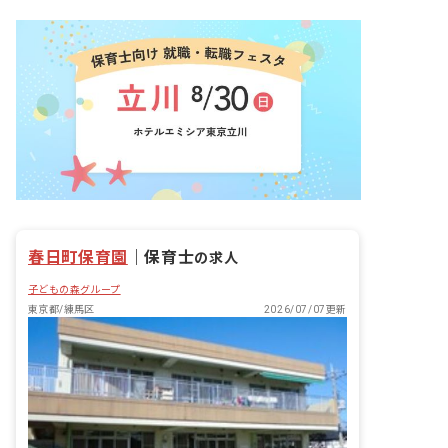
の心の育成」にかける私たちの想いがこ
められています。一人ひとりの子どもた
ちが、自分の個性と向き合い力強く輝け
るように。そのサポートをすることが私
たちの使命です。
春日町保育園
｜
保育士
の求人
子どもの森グループ
東京都/練馬区
2026/07/07更新