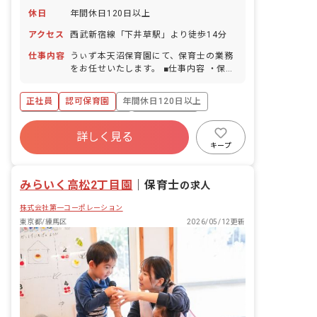
休日
年間休日120日以上
アクセス
西武新宿線「下井草駅」より徒歩14分
仕事内容
うぃず本天沼保育園にて、保育士の業務
をお任せいたします。 ■仕事内容 ・保育
園での保育業務、運営業務全般など 入社
後は研修だけではなく、新人さん向けの
正社員
認可保育園
年間休日120日以上
メンター制度も整えています。取り組み
の1つとして、園長先生のほかに「エリ
寮・住宅・家賃補助あり
社会保険完備
ア園長」が各園を定期的に巡回していま
詳しく見る
有給
福利厚生充実
昇給昇進あり
す。カウンセラーの様な立場として、お
キープ
仕事の悩みだけでなくプライベートの事
新卒も歓迎
など何でも気軽に相談に乗っています！
みらいく高松2丁目園
｜
保育士
の求人
株式会社第一コーポレーション
東京都/練馬区
2026/05/12更新