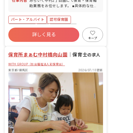
仕事内容
みらいく中村2丁目園にて保育・保育補
早退・欠勤の相談も可 ※子の育児休業制
助業務をお任せします。 ■具体的な仕事
度あり（1年につき5日間、小学校就業前
内容 0歳から6歳までのお子さまの保育
のお子様がいる場合。時間取得可能）
業務のうち、担任やリーダー保育士のサ
パート・アルバイト
認可保育園
ポートをお願いします。一人ひとりの個
性に向き合い、豊かな成長を促します。
社会保険完備
有給
福利厚生充実
■未来＋育成＝みらいく この言葉には、
詳しく見る
残業少なめ
昇給昇進あり
産休育休制度
現代と未来をつなぐ「子どもたちの心の
キープ
育成」にかける私たちの想いがこめられ
正社員登用
アットホーム
ています。一人ひとりの子どもたちが、
保育所まぁむ中村橋向山園
自分の個性と向き合い力強く輝けるよう
｜
保育士
の求人
に。そのサポートをすることが私たちの
WITH GROUP（社会福祉法人彩保育会）
使命です。
東京都/練馬区
2026/07/13更新