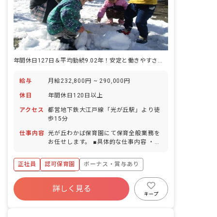
年間休日127日＆平均勤続9.02年！安定と働きやすさの保育園♪
給与
月給232,800円 ~ 290,000円
休日
年間休日120日以上
アクセス
都営地下鉄大江戸線「光が丘駅」より徒
歩15分
仕事内容
光が丘わかば保育園にて保育全般業務を
お任せします。 ■具体的な仕事内容 ・通
常保育業務 ・書類作成などの簡易的な事
務業務 ・保護者との面談 ・保育に関す
正社員
認可保育園
ボーナス・賞与あり
る企画・立案など
年間休日120日以上
詳しく見る
寮・住宅・家賃補助あり
社会保険完備
キープ
有給
退職金制度
残業少なめ
昇給昇進あり