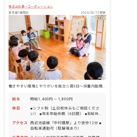
株式会社第一コーポレーション
東京都/練馬区
2026/05/12更新
働きやすい環境とやりがいを両立☆週3日～扶養内勤務可＆平日のみも相談できます！
給与
時給1,400円 ~ 1,800円
休日
■シフト制（土日祝休みもご相談くださ
い） ■年末年始休暇（6日間） ■有給休
暇（取得率75.4％／5日以上の連休相談
アクセス
西武池袋線「中村橋駅」より徒歩12分 ■
OK） ■産前産後・育児休暇（取得率
自転車通勤可（駐輪場あり）
100％・復帰率76％） ■介護・看護休暇
※お子様の体調不良や行事による遅刻・