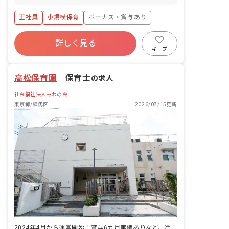
します。 ※2027年度入職に向けた募集
です。
正社員
小規模保育
ボーナス・賞与あり
寮・住宅・家賃補助あり
社会保険完備
詳しく見る
有給
福利厚生充実
退職金制度
キープ
残業少なめ
昇給昇進あり
高松保育園
｜
保育士
の求人
社会福祉法人みわの会
東京都/練馬区
2026/07/15更新
2024年4月から運営開始！賞与6カ月実績ありなど、注目の園です！