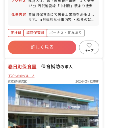
アクセス
都営大江戸線「練馬春日町駅」より徒歩
15分 西武池袋線「中村橋」駅より徒歩
20分 ■自転車通勤可（通勤用電動自転車
仕事内容
春日町保育園にて栄養士業務をお任せし
貸与あり）
ます。 ■具体的な仕事内容 ・給食の献立
の作成及び調理 ・食材の発注 ・厨房の
衛生管理 ・給食だよりの作成 等 ＜就
正社員
認可保育園
ボーナス・賞与あり
業場所＞ 令和9年4月以降：練馬区立春
日町保育園（東京都練馬区春日町5-17-
年間休日120日以上
10） 令和8年度：法人で一番近い園に配
詳しく見る
寮・住宅・家賃補助あり
社会保険完備
属
キープ
有給
福利厚生充実
退職金制度
残業少なめ
春日町保育園
｜
保育補助
の求人
子どもの森グループ
東京都/練馬区
2026/05/12更新