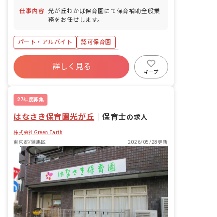
仕事内容
光が丘わかば保育園にて保育補助全般業
務をお任せします。
パート・アルバイト
認可保育園
社会保険完備
有給
残業少なめ
詳しく見る
社会福祉法人
未経験歓迎
新卒も歓迎
キープ
無資格可
週2.3日~OK
27年度募集
はなさき保育園光が丘
｜
保育士
の求人
株式会社Green Earth
東京都/練馬区
2026/05/28更新