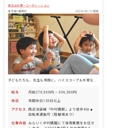
株式会社第一コーポレーション
東京都/練馬区
2026/05/12更新
子どもたちも、先生も笑顔に。ハイスコープ＆木育など楽しみながら成長をサポート
給与
月給270,500円 ~ 336,500円
休日
年間休日120日以上
アクセス
西武池袋線「中村橋駅」より徒歩4分 ■
自転車通勤可（駐輪場あり）
仕事内容
みらいく中村橋園にて保育業務をお任せ