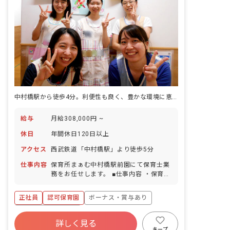
中村橋駅から徒歩4分。利便性も良く、豊かな環境に恵まれています
給与
月給308,000円 ~
休日
年間休日120日以上
アクセス
西武鉄道「中村橋駅」より徒歩5分
仕事内容
保育所まぁむ中村橋駅前園にて保育士業
務をお任せします。 ■仕事内容 ・保育園
での保育業務、運営業務全般など 入社後
は研修だけではなく、新人さん向けのメ
正社員
認可保育園
ボーナス・賞与あり
ンター制度も整えています。取り組みの
1つとして、園長先生のほかに「エリア
年間休日120日以上
園長」が各園を定期的に巡回していま
詳しく見る
寮・住宅・家賃補助あり
社会保険完備
す。カウンセラーの様な立場として、お
キープ