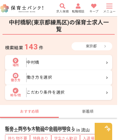
求人検索
転職相談
キープ
メニュー
中村橋駅(東京都練馬区)の保育士求人一
覧
143
東京都
検索結果
件
中村橋
場所
働き方を選択
働き方
こだわり条件を選択
給与/他
おすすめ順
新着順
新卒・既卒も大歓迎の合同説明会！
保育士バンク！就職・転職フェスタ in 流山
持ち物不要
特典あり
学生さん歓迎
入退場自由