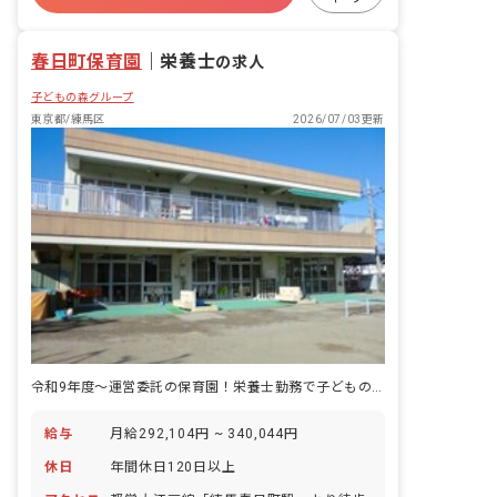
仕事の悩みだけでなくプライベートの事
有給
福利厚生充実
4月入職OK
など何でも気軽に相談に乗っています！
新卒も歓迎
春日町保育園
｜
栄養士
の求人
子どもの森グループ
東京都/練馬区
2026/07/03更新
令和9年度～運営委託の保育園！栄養士勤務で子どもの健康を前面サポート。
給与
月給292,104円 ~ 340,044円
休日
年間休日120日以上