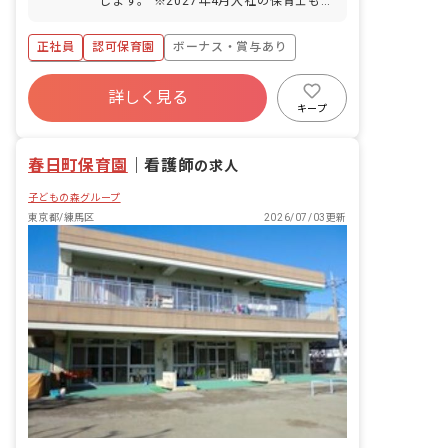
します。 ※2027年4月入社の保育士も募
集中です。尚、採用はエリア採用のた
め、配属先は希望をお聞きしながら決定
正社員
認可保育園
ボーナス・賞与あり
します。 ■具体的な仕事内容 0歳から6歳
までのお子さまの保育業務をお任せしま
年間休日120日以上
す。一人ひとりの個性に向き合い、豊か
詳しく見る
寮・住宅・家賃補助あり
社会保険完備
な成長を促します。子どもたちの興味関
キープ
心に合わせたプログラムを考え実施しま
有給
福利厚生充実
退職金制度
す。 ■未来＋育成＝みらいく この言葉に
残業少なめ
春日町保育園
は、現代と未来をつなぐ「子どもたちの
｜
看護師
の求人
心の育成」にかける私たちの想いがこめ
子どもの森グループ
られています。一人ひとりの子どもたち
が、自分の個性と向き合い力強く輝ける
東京都/練馬区
2026/07/03更新
ように。そのサポートをすることが私た
ちの使命です。